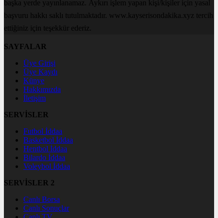
başka yerde yayınlanamaz. Aykırı işlem yapan kişi/kişiler için yasal
başvuru hakkı saklı tutulmaktadır. www.kayserisondakika.xyz tercih
ettiğiniz için teşekkür ederiz.
SAYFALAR
Üye Girişi
Üye Kaydı
Künye
Hakkımızda
İletişim
SERVİSLER
Futbol İddaa
Basketbol İddaa
Hentbol İddaa
Bilardo İddaa
Voleybol İddaa
SERVİSLER 2
Canlı Borsa
Canlı Sonuçlar
Canlı TV