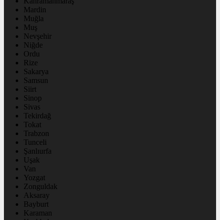
Kahramanmaraş
Mardin
Muğla
Muş
Nevşehir
Niğde
Ordu
Rize
Sakarya
Samsun
Siirt
Sinop
Sivas
Tekirdağ
Tokat
Trabzon
Tunceli
Şanlıurfa
Uşak
Van
Yozgat
Zonguldak
Aksaray
Bayburt
Karaman