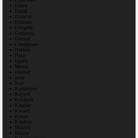
Edirne
Elazığ
Erzincan
Erzurum
Eskişehir
Gaziantep
Giresun
Gümüşhane
Hakkâri
Hatay
Isparta
Mersin
istanbul
izmir
Kars
Kastamonu
Kayseri
Kırklareli
Kırşehir
Kocaeli
Konya
Kütahya
Malatya
Manisa