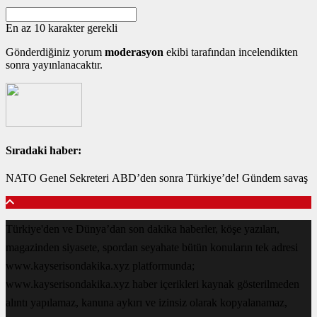
En az 10 karakter gerekli
Gönderdiğiniz yorum
moderasyon
ekibi tarafından incelendikten
sonra yayınlanacaktır.
Sıradaki haber:
NATO Genel Sekreteri ABD’den sonra Türkiye’de! Gündem savaş
Türkiye'den ve Dünya’dan son dakika haberler, köşe yazıları,
magazinden siyasete, spordan seyahate bütün konuların tek adresi
www.kayserisondakika.xyz platformunda;
www.kayserisondakika.xyz haber içerikleri kaynak gösterilmeden
alıntı yapılamaz, kanuna aykırı ve izinsiz olarak kopyalanamaz,