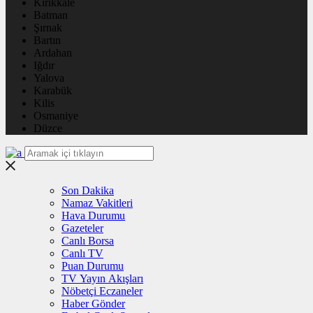
Kırıkkale
Batman
Şırnak
Bartın
Ardahan
Iğdır
Yalova
Karabük
Kilis
Osmaniye
Düzce
Son Dakika
Namaz Vakitleri
Hava Durumu
Gazeteler
Canlı Borsa
Canlı TV
Puan Durumu
TV Yayın Akışları
Nöbetçi Eczaneler
Haber Gönder