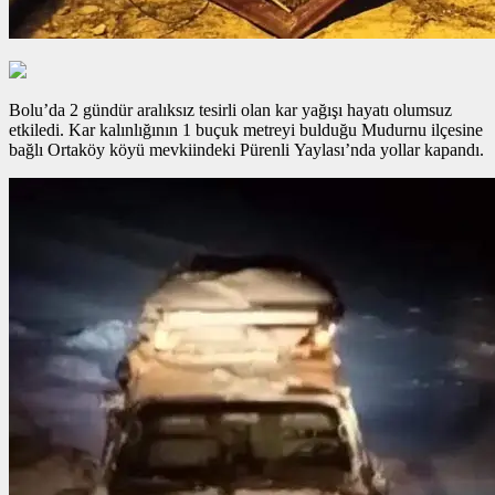
Bolu’da 2 gündür aralıksız tesirli olan kar yağışı hayatı olumsuz
etkiledi. Kar kalınlığının 1 buçuk metreyi bulduğu Mudurnu ilçesine
bağlı Ortaköy köyü mevkiindeki Pürenli Yaylası’nda yollar kapandı.