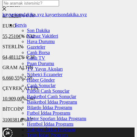
DOLAR
kayserisondakika.xyz
kayserisondakika.xyz
47,7436
$
% 0.18
Servis
EURO
Son Dakika
Namaz Vakitleri
55,2510
€
% 0.32
Hava Durumu
STERLİN
Gazeteler
Canlı Borsa
64,4811
£
% 0.38
Canlı TV
Puan Durumu
GRAM ALTIN
TV Yayın Akışları
Nöbetçi Eczaneler
6.660,55
%2,59
Haber Gönder
Canlı Sonuçlar
ÇEYREK ALTIN
Futbol Canlı Sonuçlar
Basketbol Canlı Sonuçlar
10.909,00
%2,60
Basketbol İddaa Programı
Bilardo İddaa Programı
BİTCOİN
Futbol İddaa Programı
Motor Sporları İddaa Programı
3100381
฿
%0.7
Hentbol İddaa Programı
Voleybol İddaa Programı
Tenis İddaa Programı