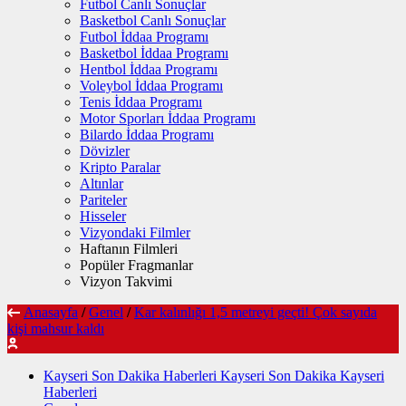
Futbol Canlı Sonuçlar
Basketbol Canlı Sonuçlar
Futbol İddaa Programı
Basketbol İddaa Programı
Hentbol İddaa Programı
Voleybol İddaa Programı
Tenis İddaa Programı
Motor Sporları İddaa Programı
Bilardo İddaa Programı
Dövizler
Kripto Paralar
Altınlar
Pariteler
Hisseler
Vizyondaki Filmler
Haftanın Filmleri
Popüler Fragmanlar
Vizyon Takvimi
Anasayfa
/
Genel
/
Kar kalınlığı 1,5 metreyi geçti! Çok sayıda
kişi mahsur kaldı
Kayseri Son Dakika Haberleri Kayseri Son Dakika Kayseri
Haberleri