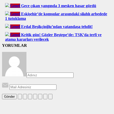
Genel
Gece çıkan yangında 3 mesken hasar gördü
Genel
Eskişehir’de komşular arasındaki silahlı arbedede
1 tutuklama
Genel
Erdal Beşikçioğlu’ndan vatandaşa tehdit!
Genel
Kritik gün! Gözler Beştepe’de: TSK’da terfi ve
atama kararları verilecek
YORUMLAR
Gönder