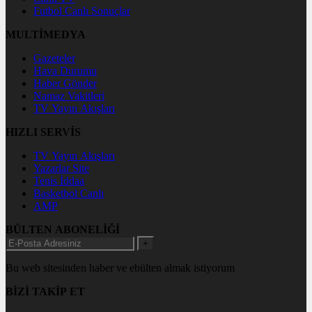
Futbol Canlı Sonuçlar
MULTİMEDYA
Gazeteler
Hava Durumu
Haber Gönder
Namaz Vakitleri
TV Yayın Akışları
HIZLI SERVİS
TV Yayın Akışları
Yazarlar Site
Tenis İddaa
Basketbol Canlı
AMP
BÜLTEN ABONELİĞİ
+
Bu web sitesinden haber ve ebülten almak istiyorum
BİZİ TAKİP ET