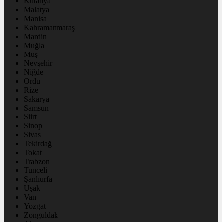
Kütahya
Malatya
Manisa
Kahramanmaraş
Mardin
Muğla
Muş
Nevşehir
Niğde
Ordu
Rize
Sakarya
Samsun
Siirt
Sinop
Sivas
Tekirdağ
Tokat
Trabzon
Tunceli
Şanlıurfa
Uşak
Van
Yozgat
Zonguldak