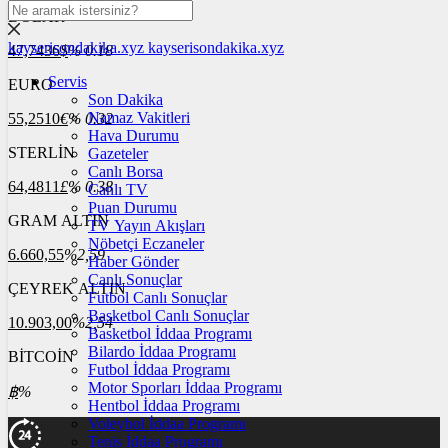
DOLAR
kayserisondakika.xyz
kayserisondakika.xyz
47,7436
$
% 0.18
Servis
EURO
Son Dakika
Namaz Vakitleri
55,2510
€
% 0.32
Hava Durumu
STERLİN
Gazeteler
Canlı Borsa
64,4811
£
% 0.38
Canlı TV
Puan Durumu
GRAM ALTIN
TV Yayın Akışları
Nöbetçi Eczaneler
6.660,55
%2,59
Haber Gönder
Canlı Sonuçlar
ÇEYREK ALTIN
Futbol Canlı Sonuçlar
Basketbol Canlı Sonuçlar
10.903,00
%2,54
Basketbol İddaa Programı
Bilardo İddaa Programı
BİTCOİN
Futbol İddaa Programı
Motor Sporları İddaa Programı
฿
%
Hentbol İddaa Programı
Voleybol İddaa Programı
Tenis İddaa Programı