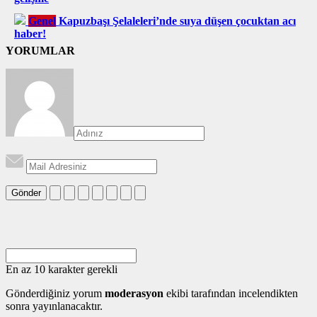
Genel
Kapuzbaşı Şelaleleri’nde suya düşen çocuktan acı
haber!
YORUMLAR
Gönder
En az 10 karakter gerekli
Gönderdiğiniz yorum
moderasyon
ekibi tarafından incelendikten
sonra yayınlanacaktır.