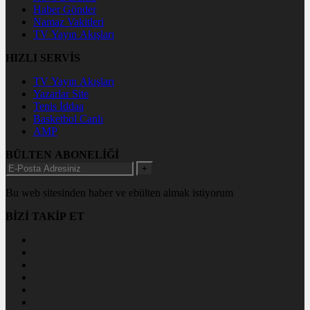
Haber Gönder
Namaz Vakitleri
TV Yayın Akışları
HIZLI SERVİS
TV Yayın Akışları
Yazarlar Site
Tenis İddaa
Basketbol Canlı
AMP
BÜLTEN ABONELİĞİ
+
Bu web sitesinden haber ve ebülten almak istiyorum
BİZİ TAKİP ET