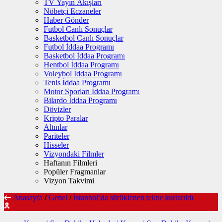
TV Yayın Akışları
Nöbetçi Eczaneler
Haber Gönder
Futbol Canlı Sonuçlar
Basketbol Canlı Sonuçlar
Futbol İddaa Programı
Basketbol İddaa Programı
Hentbol İddaa Programı
Voleybol İddaa Programı
Tenis İddaa Programı
Motor Sporları İddaa Programı
Bilardo İddaa Programı
Dövizler
Kripto Paralar
Altınlar
Pariteler
Hisseler
Vizyondaki Filmler
Haftanın Filmleri
Popüler Fragmanlar
Vizyon Takvimi
Anasayfa
/
Genel
/
İstanbul’da sürüklenen tekne kurtarıldı