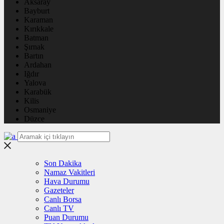
Aksaray
Bayburt
Karaman
Kırıkkale
Batman
Şırnak
Bartın
Ardahan
Iğdır
Yalova
Karabük
Kilis
Osmaniye
Düzce
Son Dakika
Namaz Vakitleri
Hava Durumu
Gazeteler
Canlı Borsa
Canlı TV
Puan Durumu