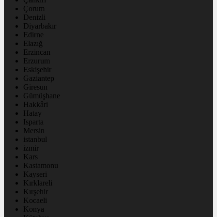
Çorum
Denizli
Diyarbakır
Edirne
Elazığ
Erzincan
Erzurum
Eskişehir
Gaziantep
Giresun
Gümüşhane
Hakkâri
Hatay
Isparta
Mersin
istanbul
izmir
Kars
Kastamonu
Kayseri
Kırklareli
Kırşehir
Kocaeli
Konya