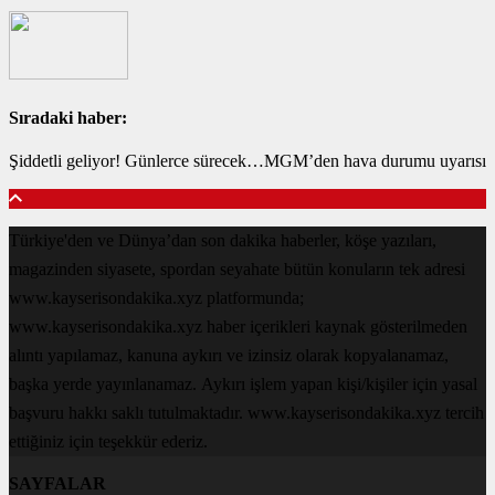
Sıradaki haber:
Şiddetli geliyor! Günlerce sürecek…MGM’den hava durumu uyarısı
Türkiye'den ve Dünya’dan son dakika haberler, köşe yazıları,
magazinden siyasete, spordan seyahate bütün konuların tek adresi
www.kayserisondakika.xyz platformunda;
www.kayserisondakika.xyz haber içerikleri kaynak gösterilmeden
alıntı yapılamaz, kanuna aykırı ve izinsiz olarak kopyalanamaz,
başka yerde yayınlanamaz. Aykırı işlem yapan kişi/kişiler için yasal
başvuru hakkı saklı tutulmaktadır. www.kayserisondakika.xyz tercih
ettiğiniz için teşekkür ederiz.
SAYFALAR