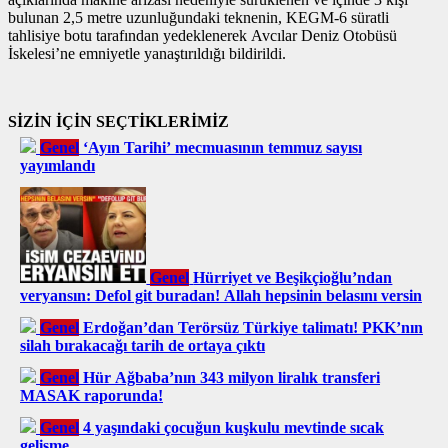
bulunan 2,5 metre uzunluğundaki teknenin, KEGM-6 süratli
tahlisiye botu tarafından yedeklenerek Avcılar Deniz Otobüsü
İskelesi’ne emniyetle yanaştırıldığı bildirildi.
SİZİN İÇİN SEÇTİKLERİMİZ
Genel
‘Ayın Tarihi’ mecmuasının temmuz sayısı
yayımlandı
Genel
Hürriyet ve Beşikçioğlu’ndan
veryansın: Defol git buradan! Allah hepsinin belasını versin
Genel
Erdoğan’dan Terörsüz Türkiye talimatı! PKK’nın
silah bırakacağı tarih de ortaya çıktı
Genel
Hür Ağbaba’nın 343 milyon liralık transferi
MASAK raporunda!
Genel
4 yaşındaki çocuğun kuşkulu mevtinde sıcak
gelişme