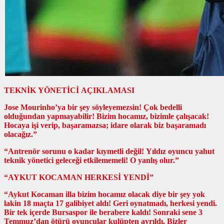
TEKNİK YÖNETİCİ AÇIKLAMASI
Jose Mourinho’ya bir şey söyleyemezsin! Çok bedelli
olduğundan yapmayabilir! Bizim hocamız, bizimle çalışacak!
Hocaya işi verip, başaramazsa; idare olarak biz başaramadı
olacağız.”
“Antrenör sorunu o kadar kıymetli değil! Yıldız oyuncu yahut
teknik yönetici geleceği etkilememeli! O yanlış olur.”
“AYKUT KOCAMAN HERKESİ YENDİ”
“Aykut Kocaman illa bizim hocamız olacak diye bir şey yok
lakin 18 maçta 17 galibiyet aldı! Geri oynatmadı, herkesi yendi.
Bir tek içerde Bursaspor ile berabere kaldı! Sonraki sene 3
Temmuz’dan ötürü oyuncular kulüpten ayrıldı. Bizler