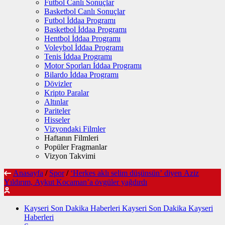
Futbol Canlı Sonuçlar
Basketbol Canlı Sonuçlar
Futbol İddaa Programı
Basketbol İddaa Programı
Hentbol İddaa Programı
Voleybol İddaa Programı
Tenis İddaa Programı
Motor Sporları İddaa Programı
Bilardo İddaa Programı
Dövizler
Kripto Paralar
Altınlar
Pariteler
Hisseler
Vizyondaki Filmler
Haftanın Filmleri
Popüler Fragmanlar
Vizyon Takvimi
Anasayfa
/
Spor
/
‘Herkes aklı selim düşünsün’ diyen Aziz
Yıldırım, Aykut Kocaman’a övgüler yağdırdı
Kayseri Son Dakika Haberleri Kayseri Son Dakika Kayseri
Haberleri