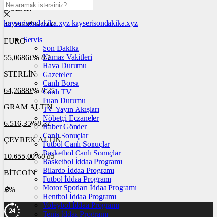
DOLAR
kayserisondakika.xyz
kayserisondakika.xyz
47,5973
$
% 0.06
Servis
EURO
Son Dakika
Namaz Vakitleri
55,0686
€
% 0.1
Hava Durumu
STERLİN
Gazeteler
Canlı Borsa
64,2688
£
% 0.25
Canlı TV
Puan Durumu
GRAM ALTIN
TV Yayın Akışları
Nöbetçi Eczaneler
6.516,35
%0,31
Haber Gönder
Canlı Sonuçlar
ÇEYREK ALTIN
Futbol Canlı Sonuçlar
Basketbol Canlı Sonuçlar
10.655,00
%0,85
Basketbol İddaa Programı
Bilardo İddaa Programı
BİTCOİN
Futbol İddaa Programı
Motor Sporları İddaa Programı
฿
%
Hentbol İddaa Programı
Voleybol İddaa Programı
Tenis İddaa Programı