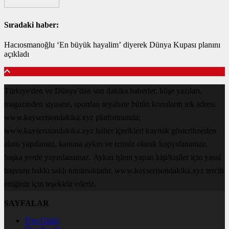
Sıradaki haber:
Hacıosmanoğlu ‘En büyük hayalim’ diyerek Dünya Kupası planını
açıkladı
Türkiye'den ve Dünya’dan son dakika haberler, köşe yazıları,
magazinden siyasete, spordan seyahate bütün konuların tek adresi
www.kayserisondakika.xyz platformunda;
www.kayserisondakika.xyz haber içerikleri kaynak gösterilmeden
alıntı yapılamaz, kanuna aykırı ve izinsiz olarak kopyalanamaz,
başka yerde yayınlanamaz. Aykırı işlem yapan kişi/kişiler için yasal
başvuru hakkı saklı tutulmaktadır. www.kayserisondakika.xyz tercih
ettiğiniz için teşekkür ederiz.
SAYFALAR
Üye Girişi