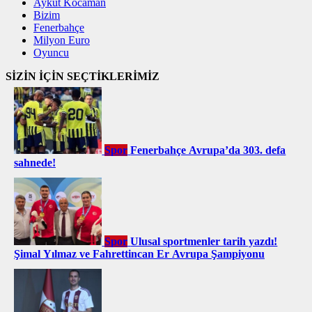
Aykut Kocaman
Bizim
Fenerbahçe
Milyon Euro
Oyuncu
SİZİN İÇİN SEÇTİKLERİMİZ
Spor
Fenerbahçe Avrupa’da 303. defa
sahnede!
Spor
Ulusal sportmenler tarih yazdı!
Şimal Yılmaz ve Fahrettincan Er Avrupa Şampiyonu