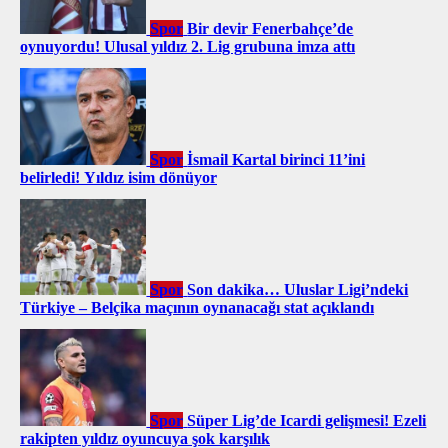
Spor
Bir devir Fenerbahçe’de
oynuyordu! Ulusal yıldız 2. Lig grubuna imza attı
Spor
İsmail Kartal birinci 11’ini
belirledi! Yıldız isim dönüyor
Spor
Son dakika… Uluslar Ligi’ndeki
Türkiye – Belçika maçının oynanacağı stat açıklandı
Spor
Süper Lig’de Icardi gelişmesi! Ezeli
rakipten yıldız oyuncuya şok karşılık