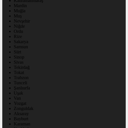
Kahramanmaraş
Mardin
Muğla
Muş
Nevşehir
Niğde
Ordu
Rize
Sakarya
Samsun
Siirt
Sinop
Sivas
Tekirdağ
Tokat
Trabzon
Tunceli
Şanlıurfa
Uşak
Van
Yozgat
Zonguldak
Aksaray
Bayburt
Karaman