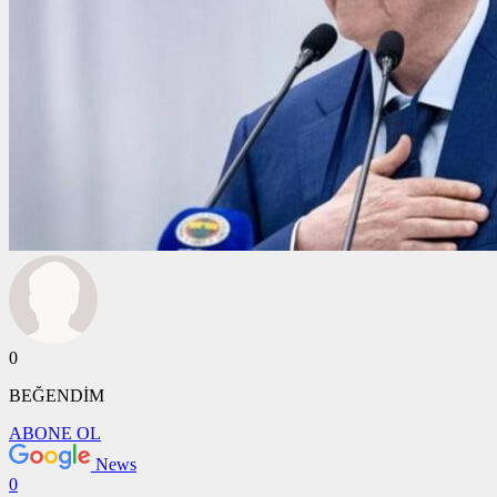
0
BEĞENDİM
ABONE OL
News
0