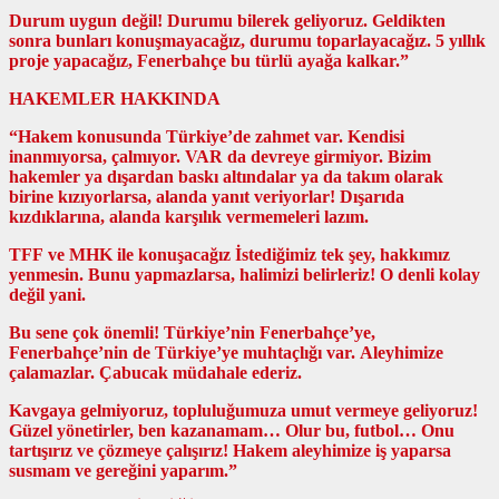
Durum uygun değil! Durumu bilerek geliyoruz. Geldikten
sonra bunları konuşmayacağız, durumu toparlayacağız. 5 yıllık
proje yapacağız, Fenerbahçe bu türlü ayağa kalkar.”
HAKEMLER HAKKINDA
“Hakem konusunda Türkiye’de zahmet var. Kendisi
inanmıyorsa, çalmıyor. VAR da devreye girmiyor. Bizim
hakemler ya dışardan baskı altındalar ya da takım olarak
birine kızıyorlarsa, alanda yanıt veriyorlar! Dışarıda
kızdıklarına, alanda karşılık vermemeleri lazım.
TFF ve MHK ile konuşacağız İstediğimiz tek şey, hakkımız
yenmesin. Bunu yapmazlarsa, halimizi belirleriz! O denli kolay
değil yani.
Bu sene çok önemli! Türkiye’nin Fenerbahçe’ye,
Fenerbahçe’nin de Türkiye’ye muhtaçlığı var. Aleyhimize
çalamazlar. Çabucak müdahale ederiz.
Kavgaya gelmiyoruz, topluluğumuza umut vermeye geliyoruz!
Güzel yönetirler, ben kazanamam… Olur bu, futbol… Onu
tartışırız ve çözmeye çalışırız! Hakem aleyhimize iş yaparsa
susmam ve gereğini yaparım.”