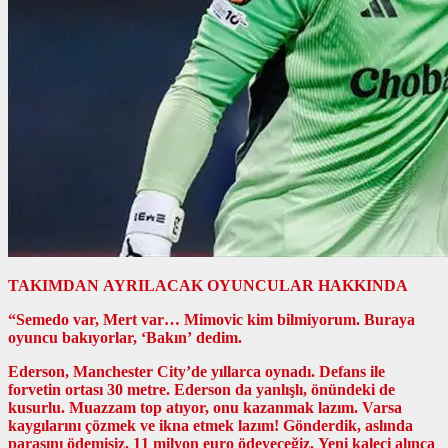
TAKIMDAN AYRILACAK OYUNCULAR HAKKINDA
“Semedo var, Mert var… Mimovic kim bilmiyorum. Buraya
oyuncu bakıyorlar, ‘Bakın’ dedim.
Ederson, Manchester City’de yıllarca oynadı. Defans ile
forvetin ortası 30 metre. Ederson da yanlışlı, önündeki de
kusurlu. Muazzam top atıyor, onu kazanmak lazım. Varsa
kaygılarını çözmek ve ikna etmek lazım! Gönderdik, aslında
parasını ödemişiz. 11 milyon euro ödeyeceğiz. Yeni kaleci alınca