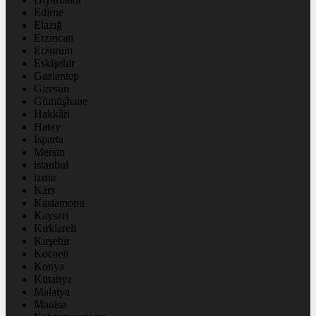
Edirne
Elazığ
Erzincan
Erzurum
Eskişehir
Gaziantep
Giresun
Gümüşhane
Hakkâri
Hatay
Isparta
Mersin
istanbul
izmir
Kars
Kastamonu
Kayseri
Kırklareli
Kırşehir
Kocaeli
Konya
Kütahya
Malatya
Manisa