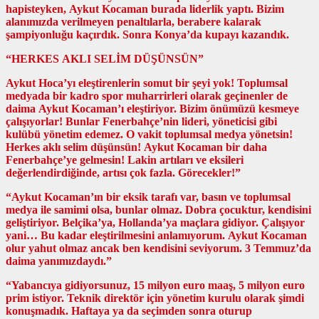
hapisteyken, Aykut Kocaman burada liderlik yaptı. Bizim
alanımızda verilmeyen penaltılarla, berabere kalarak
şampiyonluğu kaçırdık. Sonra Konya’da kupayı kazandık.
“HERKES AKLI SELİM DÜŞÜNSÜN”
Aykut Hoca’yı eleştirenlerin somut bir şeyi yok! Toplumsal
medyada bir kadro spor muharrirleri olarak geçinenler de
daima Aykut Kocaman’ı eleştiriyor. Bizim önümüzü kesmeye
çalışıyorlar! Bunlar Fenerbahçe’nin lideri, yöneticisi gibi
kulübü yönetim edemez. O vakit toplumsal medya yönetsin!
Herkes aklı selim düşünsün! Aykut Kocaman bir daha
Fenerbahçe’ye gelmesin! Lakin artıları ve eksileri
değerlendirdiğinde, artısı çok fazla. Görecekler!”
“Aykut Kocaman’ın bir eksik tarafı var, basın ve toplumsal
medya ile samimi olsa, bunlar olmaz. Dobra çocuktur, kendisini
geliştiriyor. Belçika’ya, Hollanda’ya maçlara gidiyor. Çalışıyor
yani… Bu kadar eleştirilmesini anlamıyorum. Aykut Kocaman
olur yahut olmaz ancak ben kendisini seviyorum. 3 Temmuz’da
daima yanımızdaydı.”
“Yabancıya gidiyorsunuz, 15 milyon euro maaş, 5 milyon euro
prim istiyor. Teknik direktör için yönetim kurulu olarak şimdi
konuşmadık. Haftaya ya da seçimden sonra oturup