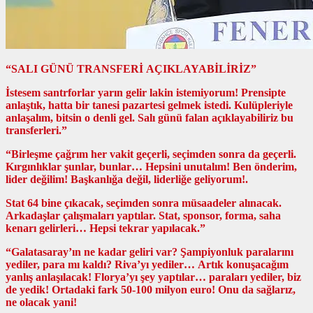
“SALI GÜNÜ TRANSFERİ AÇIKLAYABİLİRİZ”
İstesem santrforlar yarın gelir lakin istemiyorum! Prensipte
anlaştık, hatta bir tanesi pazartesi gelmek istedi. Kulüpleriyle
anlaşalım, bitsin o denli gel. Salı günü falan açıklayabiliriz bu
transferleri.”
“Birleşme çağrım her vakit geçerli, seçimden sonra da geçerli.
Kırgınlıklar şunlar, bunlar… Hepsini unutalım! Ben önderim,
lider değilim! Başkanlığa değil, liderliğe geliyorum!.
Stat 64 bine çıkacak, seçimden sonra müsaadeler alınacak.
Arkadaşlar çalışmaları yaptılar. Stat, sponsor, forma, saha
kenarı gelirleri… Hepsi tekrar yapılacak.”
“Galatasaray’ın ne kadar geliri var? Şampiyonluk paralarını
yediler, para mı kaldı? Riva’yı yediler… Artık konuşacağım
yanlış anlaşılacak! Florya’yı şey yaptılar… paraları yediler, biz
de yedik! Ortadaki fark 50-100 milyon euro! Onu da sağlarız,
ne olacak yani!