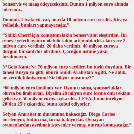
bonservis ve maaş ödeyeceksiniz. Bunun 1 milyon euro altında
ödersiniz.
Dominik Livakovic var, ona da 10 milyon euro verdik. Kiraya
yolladık, bunları yapmayacağız.”
“Sidiki Cherif için konuştum lakin bonservisini eleştirdim. İki
seneye yeterli oyuncu olabilir lakin acil muhtaçlık olan yere 2
milyon euro verdiniz. 20 daha verdiniz, 40 milyon euroya
düzgün bir santrfor alırdınız. Çocuğun üstüne yükü
bırakmayın.
N’Golo Kante’ye 70 milyon euro verdiler, bu türlü duydum. Bir
tanesi Rusya’ya gitti, öbürü Suudi Arabistan’a gitti. Ne aldık,
ne verdik bilmiyorum! Siz biliyor musunuz?”
“60 milyon euro limitimiz var. Oyuncu satışı, sponsorluklar
olursa bu limit artar. Diyelim 20 milyon euro forma önü reklam
geliri var, 50 milyon euroya çıkardık. UEFA, bunu inceliyor!
20’den 25’e çıkardık, bunu kabul ediyorlar.
Sofyan Amrabat’ın durumuna bakacağız. Diego Carlos
inceleniyor, bütün maçlarına bakıyorlar. Oynayan
oyunculardan ayrılmak isteyenler varmış, oturup konuşacağız.”