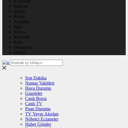
Kırıkkale
Batman
Şırnak
Bartın
Ardahan
Iğdır
Yalova
Karabük
Kilis
Osmaniye
Düzce
Son Dakika
Namaz Vakitleri
Hava Durumu
Gazeteler
Canlı Borsa
Canlı TV
Puan Durumu
TV Yayın Akışları
Nöbetçi Eczaneler
Haber Gönder