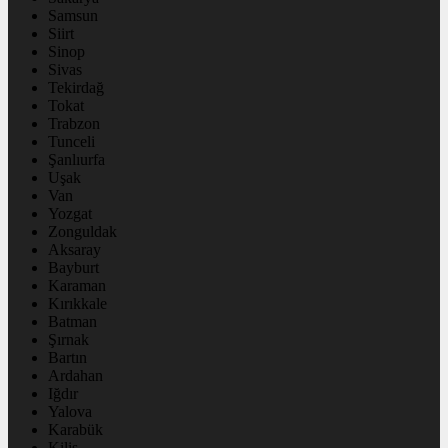
Samsun
Siirt
Sinop
Sivas
Tekirdağ
Tokat
Trabzon
Tunceli
Şanlıurfa
Uşak
Van
Yozgat
Zonguldak
Aksaray
Bayburt
Karaman
Kırıkkale
Batman
Şırnak
Bartın
Ardahan
Iğdır
Yalova
Karabük
Kilis