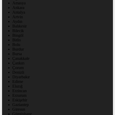
Amasya
Ankara
Antalya
Artvin
Aydın
Balıkesir
Bilecik
Bingöl
Bitlis
Bolu
Burdur
Bursa
Çanakkale
Çankırı
Çorum
Denizli
Diyarbakır
Edirne
Elazığ
Erzincan
Erzurum
Eskişehir
Gaziantep
Giresun
Gümüşhane