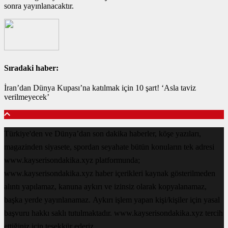
sonra yayınlanacaktır.
Sıradaki haber:
İran’dan Dünya Kupası’na katılmak için 10 şart! ‘Asla taviz
verilmeyecek’
Türkiye'den ve Dünya’dan son dakika haberler, köşe yazıları,
magazinden siyasete, spordan seyahate bütün konuların tek adresi
www.kayserisondakika.xyz platformunda;
www.kayserisondakika.xyz haber içerikleri kaynak gösterilmeden
alıntı yapılamaz, kanuna aykırı ve izinsiz olarak kopyalanamaz,
başka yerde yayınlanamaz. Aykırı işlem yapan kişi/kişiler için yasal
başvuru hakkı saklı tutulmaktadır. www.kayserisondakika.xyz tercih
ettiğiniz için teşekkür ederiz.