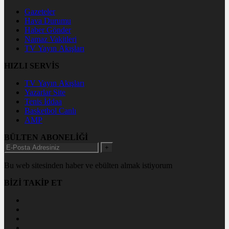
Gazeteler
Hava Durumu
Haber Gönder
Namaz Vakitleri
TV Yayın Akışları
HIZLI SERVİS
TV Yayın Akışları
Yazarlar Site
Tenis İddaa
Basketbol Canlı
AMP
BÜLTEN ABONELİĞİ
+
Bu web sitesinden haber ve ebülten almak istiyorum
BİZİ TAKİP ET