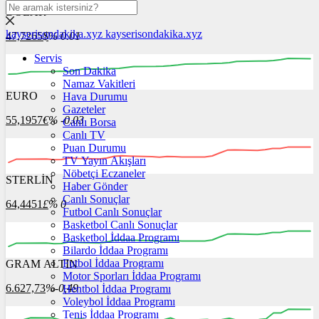
DOLAR
kayserisondakika.xyz
kayserisondakika.xyz
47,7265
$
% 0.01
Servis
Son Dakika
Namaz Vakitleri
EURO
Hava Durumu
00:00
00:00
00:00
00:00
00:00
00:00
Gazeteler
55,1957
€
% -0.03
Canlı Borsa
Canlı TV
Puan Durumu
TV Yayın Akışları
Nöbetçi Eczaneler
STERLİN
00:00
Haber Gönder
00:00
00:00
00:00
00:00
00:00
Canlı Sonuçlar
64,4451
£
% 0
Futbol Canlı Sonuçlar
Basketbol Canlı Sonuçlar
Basketbol İddaa Programı
Bilardo İddaa Programı
Futbol İddaa Programı
GRAM ALTIN
00:00
00:00
00:00
00:00
00:00
00:00
Motor Sporları İddaa Programı
6.627,73
%-0,49
Hentbol İddaa Programı
Voleybol İddaa Programı
Tenis İddaa Programı