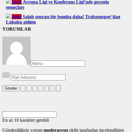
Spor
Avrupa Ligi ve Konferans Ligi’nde gecenin
sonuçları
Spor
Salah sonrası bir bomba daha! Trabzonspor’dan
Lukaku atılımı
YORUMLAR
Gönder
En az 10 karakter gerekli
Gönderdiğiniz yorum
moderasyon
ekibi tarafından incelendikten