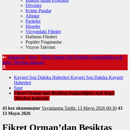
Bilardo İddaa Programı
Dövizler
Kripto Paralar
Altınlar
Pariteler
Hisseler
Vizyondaki Filmler
Haftanın Filmleri
Popüler Fragmanlar
Vizyon Takvimi
Anasayfa
/
Spor
/
Fikret Orman’dan Beşiktaş başkanlığına açık
kapı! ‘Mecbur kalırsak’
Kayseri Son Dakika Haberleri Kayseri Son Dakika Kayseri
Haberleri
Spor
Fikret Orman’dan Beşiktaş başkanlığına açık kapı!
‘Mecbur kalırsak’
43 kez okunmuştur
Yayınlanma Tarihi: 13 Mayıs 2026 00:30
43
13 Mayıs 2026
Fikret Orman’dan Beşiktaş