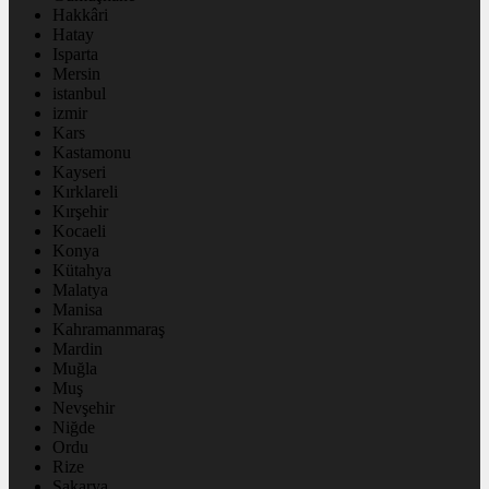
Hakkâri
Hatay
Isparta
Mersin
istanbul
izmir
Kars
Kastamonu
Kayseri
Kırklareli
Kırşehir
Kocaeli
Konya
Kütahya
Malatya
Manisa
Kahramanmaraş
Mardin
Muğla
Muş
Nevşehir
Niğde
Ordu
Rize
Sakarya