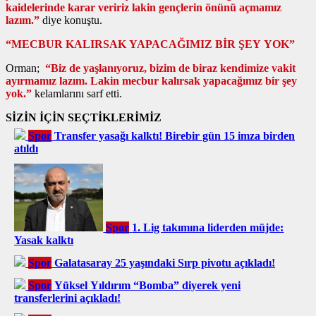
kaidelerinde karar veririz lakin gençlerin önünü açmamız
lazım.”
diye konuştu.
“MECBUR KALIRSAK YAPACAĞIMIZ BİR ŞEY YOK”
Orman;
“Biz de yaşlanıyoruz, bizim de biraz kendimize vakit
ayırmamız lazım. Lakin mecbur kalırsak yapacağımız bir şey
yok.”
kelamlarını sarf etti.
SİZİN İÇİN SEÇTİKLERİMİZ
Spor
Transfer yasağı kalktı! Birebir gün 15 imza birden
atıldı
Spor
1. Lig takımına liderden müjde:
Yasak kalktı
Spor
Galatasaray 25 yaşındaki Sırp pivotu açıkladı!
Spor
Yüksel Yıldırım “Bomba” diyerek yeni
transferlerini açıkladı!