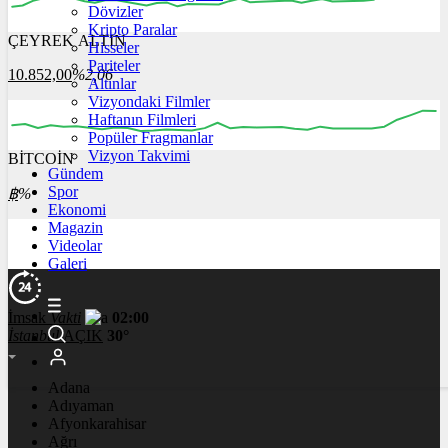
Dövizler
Kripto Paralar
ÇEYREK ALTIN
Hisseler
00:00
00:00
00:00
00:00
00:00
00:00
Pariteler
10.852,00
%2,06
Altınlar
Vizyondaki Filmler
Haftanın Filmleri
Popüler Fragmanlar
Vizyon Takvimi
BİTCOİN
00:00
00:00
00:00
00:00
00:00
Gündem
Spor
฿
%
Ekonomi
Magazin
Videolar
Galeri
İmsak
Vakti
02:00
İstanbul
AÇIK
30°
Adana
Adıyaman
Afyonkarahisar
Ağrı