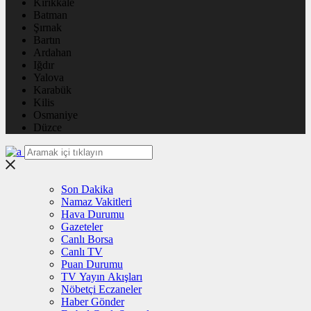
Kırıkkale
Batman
Şırnak
Bartın
Ardahan
Iğdır
Yalova
Karabük
Kilis
Osmaniye
Düzce
Son Dakika
Namaz Vakitleri
Hava Durumu
Gazeteler
Canlı Borsa
Canlı TV
Puan Durumu
TV Yayın Akışları
Nöbetçi Eczaneler
Haber Gönder