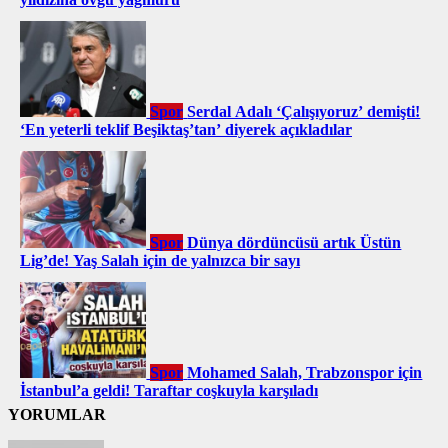
Spor
Serdal Adalı ‘Çalışıyoruz’ demişti!
‘En yeterli teklif Beşiktaş’tan’ diyerek açıkladılar
Spor
Dünya dördüncüsü artık Üstün
Lig’de! Yaş Salah için de yalnızca bir sayı
Spor
Mohamed Salah, Trabzonspor için
İstanbul’a geldi! Taraftar coşkuyla karşıladı
YORUMLAR