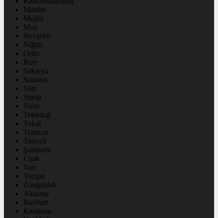
Kahramanmaraş
Mardin
Muğla
Muş
Nevşehir
Niğde
Ordu
Rize
Sakarya
Samsun
Siirt
Sinop
Sivas
Tekirdağ
Tokat
Trabzon
Tunceli
Şanlıurfa
Uşak
Van
Yozgat
Zonguldak
Aksaray
Bayburt
Karaman