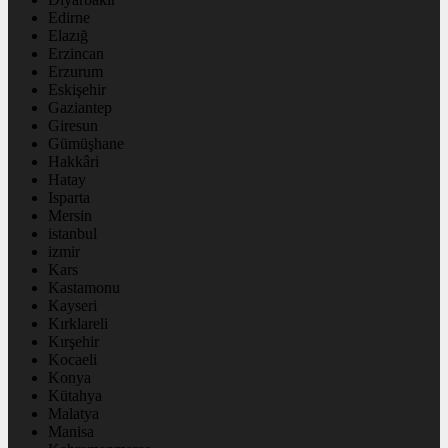
Edirne
Elazığ
Erzincan
Erzurum
Eskişehir
Gaziantep
Giresun
Gümüşhane
Hakkâri
Hatay
Isparta
Mersin
istanbul
izmir
Kars
Kastamonu
Kayseri
Kırklareli
Kırşehir
Kocaeli
Konya
Kütahya
Malatya
Manisa