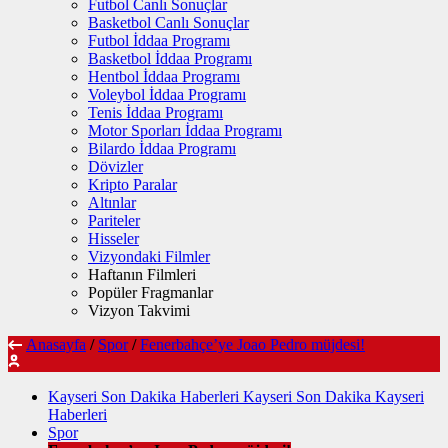
Futbol Canlı Sonuçlar
Basketbol Canlı Sonuçlar
Futbol İddaa Programı
Basketbol İddaa Programı
Hentbol İddaa Programı
Voleybol İddaa Programı
Tenis İddaa Programı
Motor Sporları İddaa Programı
Bilardo İddaa Programı
Dövizler
Kripto Paralar
Altınlar
Pariteler
Hisseler
Vizyondaki Filmler
Haftanın Filmleri
Popüler Fragmanlar
Vizyon Takvimi
Anasayfa
/
Spor
/
Fenerbahçe’ye Joao Pedro müjdesi!
Kayseri Son Dakika Haberleri Kayseri Son Dakika Kayseri
Haberleri
Spor