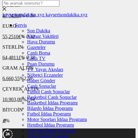
DOLAR
kayserisondakika.xyz
kayserisondakika.xyz
47,7436
$
% 0.18
Servis
EURO
Son Dakika
Namaz Vakitleri
55,2510
€
% 0.32
Hava Durumu
STERLİN
Gazeteler
Canlı Borsa
64,4811
£
% 0.38
Canlı TV
Puan Durumu
GRAM ALTIN
TV Yayın Akışları
Nöbetçi Eczaneler
6.660,55
%2,59
Haber Gönder
Canlı Sonuçlar
ÇEYREK ALTIN
Futbol Canlı Sonuçlar
Basketbol Canlı Sonuçlar
10.903,00
%2,54
Basketbol İddaa Programı
Bilardo İddaa Programı
BİTCOİN
Futbol İddaa Programı
Motor Sporları İddaa Programı
฿
%
Hentbol İddaa Programı
Voleybol İddaa Programı
Tenis İddaa Programı