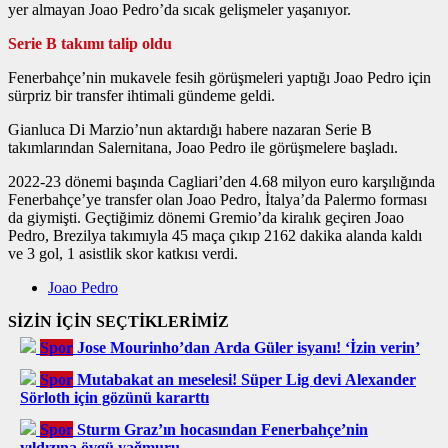
yer almayan Joao Pedro’da sıcak gelişmeler yaşanıyor.
Serie B takımı talip oldu
Fenerbahçe’nin mukavele fesih görüşmeleri yaptığı Joao Pedro için
sürpriz bir transfer ihtimali gündeme geldi.
Gianluca Di Marzio’nun aktardığı habere nazaran Serie B
takımlarından Salernitana, Joao Pedro ile görüşmelere başladı.
2022-23 dönemi başında Cagliari’den 4.68 milyon euro karşılığında
Fenerbahçe’ye transfer olan Joao Pedro, İtalya’da Palermo forması
da giymişti. Geçtiğimiz dönemi Gremio’da kiralık geçiren Joao
Pedro, Brezilya takımıyla 45 maça çıkıp 2162 dakika alanda kaldı
ve 3 gol, 1 asistlik skor katkısı verdi.
Joao Pedro
SİZİN İÇİN SEÇTİKLERİMİZ
Spor
Jose Mourinho’dan Arda Güler isyanı! ‘İzin verin’
Spor
Mutabakat an meselesi! Süper Lig devi Alexander
Sörloth için gözünü kararttı
Spor
Sturm Graz’ın hocasından Fenerbahçe’nin
yıldızına övgü yağmuru