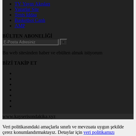
TV Yayın Akışları
Yazarlar Site
Tenis İddaa
Basketbol Canlı
AMP
BÜLTEN ABONELİĞİ
+
Bu web sitesinden haber ve ebülten almak istiyorum
BİZİ TAKİP ET
www.kayserisondakika.xyz
Veri politikasındaki amaçlarla sınırlı ve mevzuata uygun şekilde
çerez konumlandırmaktayız. Detaylar için
veri politikamızı