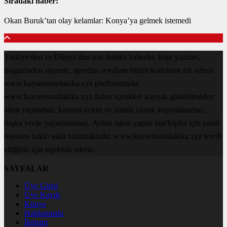
Sıradaki haber:
Okan Buruk’tan olay kelamlar: Konya’ya gelmek istemedi
Türkiye'den ve Dünya’dan son dakika haberler, köşe yazıları,
magazinden siyasete, spordan seyahate bütün konuların tek adresi
www.kayserisondakika.xyz platformunda;
www.kayserisondakika.xyz haber içerikleri kaynak gösterilmeden
alıntı yapılamaz, kanuna aykırı ve izinsiz olarak kopyalanamaz,
başka yerde yayınlanamaz. Aykırı işlem yapan kişi/kişiler için yasal
başvuru hakkı saklı tutulmaktadır. www.kayserisondakika.xyz tercih
ettiğiniz için teşekkür ederiz.
SAYFALAR
Üye Girişi
Üye Kaydı
Künye
Hakkımızda
İletişim