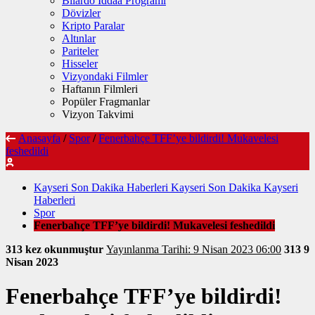
Bilardo İddaa Programı
Dövizler
Kripto Paralar
Altınlar
Pariteler
Hisseler
Vizyondaki Filmler
Haftanın Filmleri
Popüler Fragmanlar
Vizyon Takvimi
Anasayfa
/
Spor
/
Fenerbahçe TFF’ye bildirdi! Mukavelesi
feshedildi
Kayseri Son Dakika Haberleri Kayseri Son Dakika Kayseri
Haberleri
Spor
Fenerbahçe TFF’ye bildirdi! Mukavelesi feshedildi
313 kez okunmuştur
Yayınlanma Tarihi: 9 Nisan 2023 06:00
313
9
Nisan 2023
Fenerbahçe TFF’ye bildirdi!