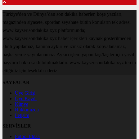
Türkiye'den ve Dünya’dan son dakika haberler, köşe yazıları,
magazinden siyasete, spordan seyahate bütün konuların tek adresi
www.kayserisondakika.xyz platformunda;
www.kayserisondakika.xyz haber içerikleri kaynak gösterilmeden
alıntı yapılamaz, kanuna aykırı ve izinsiz olarak kopyalanamaz,
başka yerde yayınlanamaz. Aykırı işlem yapan kişi/kişiler için yasal
başvuru hakkı saklı tutulmaktadır. www.kayserisondakika.xyz tercih
ettiğiniz için teşekkür ederiz.
SAYFALAR
Üye Girişi
Üye Kaydı
Künye
Hakkımızda
İletişim
SERVİSLER
Futbol İddaa