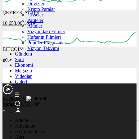
Dövizler
Kripto Paralar
ÇEYREK ALTIN
Hisseler
00:00
00:00
00:00
00:00
00:00
Pariteler
10.653,00
%0,19
Altınlar
Vizyondaki Filmler
Haftanın Filmleri
Popüler Fragmanlar
Vizyon Takvimi
BİTCOİN
00:00
00:00
00:00
00:00
00:00
Gündem
Spor
฿
%
Ekonomi
Magazin
Videolar
Galeri
İmsak
Vakti
02:00
İstanbul
AÇIK
30°
Adana
Adıyaman
Afyonkarahisar
Ağrı