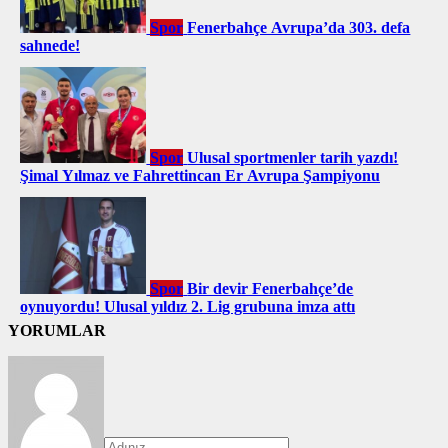
Spor
Fenerbahçe Avrupa’da 303. defa
sahnede!
Spor
Ulusal sportmenler tarih yazdı!
Şimal Yılmaz ve Fahrettincan Er Avrupa Şampiyonu
Spor
Bir devir Fenerbahçe’de
oynuyordu! Ulusal yıldız 2. Lig grubuna imza attı
YORUMLAR