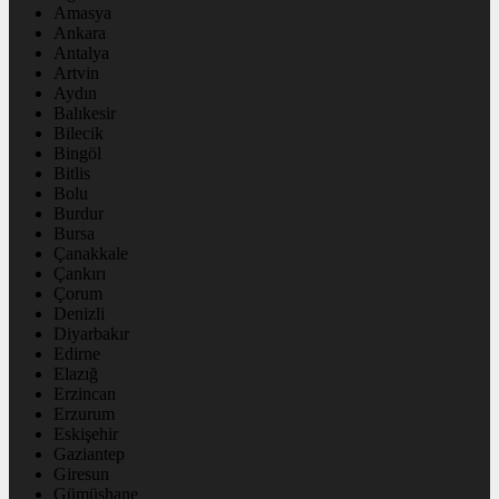
Amasya
Ankara
Antalya
Artvin
Aydın
Balıkesir
Bilecik
Bingöl
Bitlis
Bolu
Burdur
Bursa
Çanakkale
Çankırı
Çorum
Denizli
Diyarbakır
Edirne
Elazığ
Erzincan
Erzurum
Eskişehir
Gaziantep
Giresun
Gümüşhane