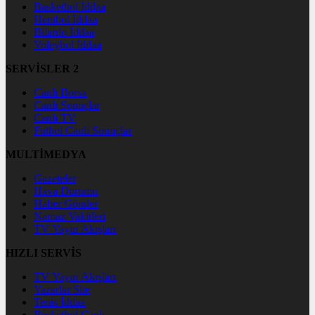
Basketbol İddaa
Hentbol İddaa
Bilardo İddaa
Voleybol İddaa
SERVİSLER 2
Canlı Borsa
Canlı Sonuçlar
Canlı TV
Futbol Canlı Sonuçlar
MULTİMEDYA
Gazeteler
Hava Durumu
Haber Gönder
Namaz Vakitleri
TV Yayın Akışları
HIZLI SERVİS
TV Yayın Akışları
Yazarlar Site
Tenis İddaa
Basketbol Canlı