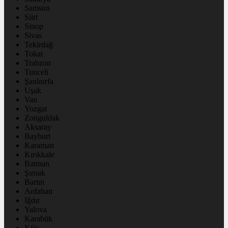
Samsun
Siirt
Sinop
Sivas
Tekirdağ
Tokat
Trabzon
Tunceli
Şanlıurfa
Uşak
Van
Yozgat
Zonguldak
Aksaray
Bayburt
Karaman
Kırıkkale
Batman
Şırnak
Bartın
Ardahan
Iğdır
Yalova
Karabük
Kilis