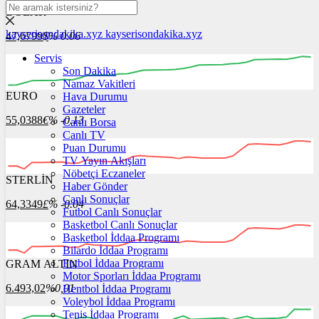
DOLAR
kayserisondakika.xyz
kayserisondakika.xyz
47,6799
$
% 0.06
Servis
Son Dakika
Namaz Vakitleri
EURO
Hava Durumu
00:00
00:00
00:00
00:00
00:00
Gazeteler
55,0388
€
% -0.13
Canlı Borsa
Canlı TV
Puan Durumu
TV Yayın Akışları
Nöbetçi Eczaneler
STERLİN
00:00
00:00
Haber Gönder
00:00
00:00
00:00
00:00
Canlı Sonuçlar
64,3349
£
% -0.04
Futbol Canlı Sonuçlar
Basketbol Canlı Sonuçlar
Basketbol İddaa Programı
Bilardo İddaa Programı
Futbol İddaa Programı
GRAM ALTIN
00:00
00:00
00:00
00:00
00:00
00:00
Motor Sporları İddaa Programı
6.493,02
%0,01
Hentbol İddaa Programı
Voleybol İddaa Programı
Tenis İddaa Programı