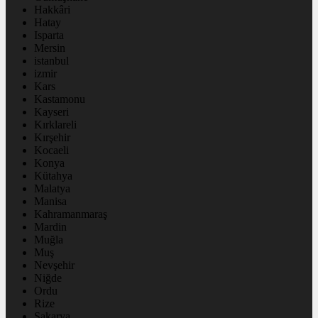
Hakkâri
Hatay
Isparta
Mersin
istanbul
izmir
Kars
Kastamonu
Kayseri
Kırklareli
Kırşehir
Kocaeli
Konya
Kütahya
Malatya
Manisa
Kahramanmaraş
Mardin
Muğla
Muş
Nevşehir
Niğde
Ordu
Rize
Sakarya