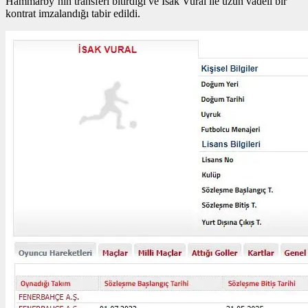
Hammarby’nin transferi bitirdiği ve İsak Vural ile uzun vadeli bir
kontrat imzalandığı tabir edildi.