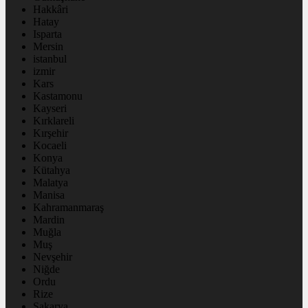
Hakkâri
Hatay
Isparta
Mersin
istanbul
izmir
Kars
Kastamonu
Kayseri
Kırklareli
Kırşehir
Kocaeli
Konya
Kütahya
Malatya
Manisa
Kahramanmaraş
Mardin
Muğla
Muş
Nevşehir
Niğde
Ordu
Rize
Sakarya