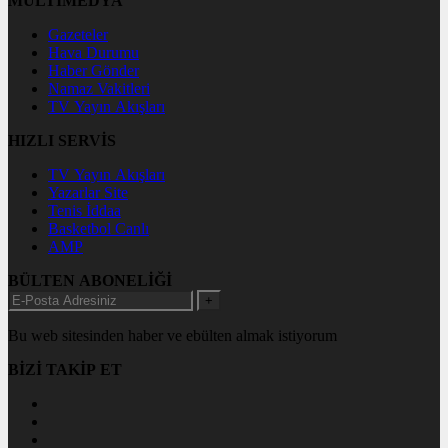
MULTİMEDYA
Gazeteler
Hava Durumu
Haber Gönder
Namaz Vakitleri
TV Yayın Akışları
HIZLI SERVİS
TV Yayın Akışları
Yazarlar Site
Tenis İddaa
Basketbol Canlı
AMP
BÜLTEN ABONELİĞİ
+
Bu web sitesinden haber ve ebülten almak istiyorum
BİZİ TAKİP ET