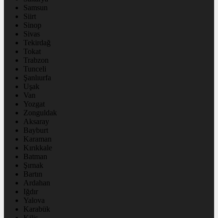
Samsun
Siirt
Sinop
Sivas
Tekirdağ
Tokat
Trabzon
Tunceli
Şanlıurfa
Uşak
Van
Yozgat
Zonguldak
Aksaray
Bayburt
Karaman
Kırıkkale
Batman
Şırnak
Bartın
Ardahan
Iğdır
Yalova
Karabük
Kilis