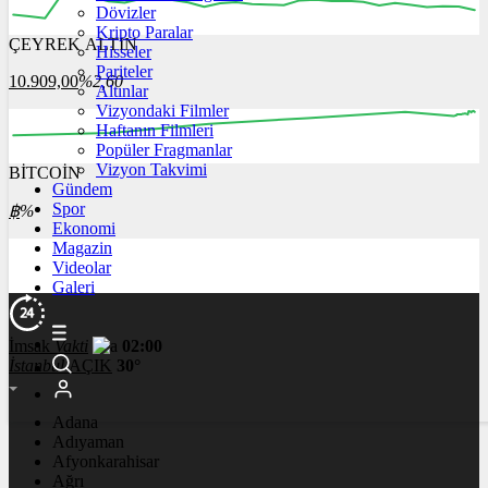
Dövizler
Kripto Paralar
ÇEYREK ALTIN
Hisseler
12:00
13:00
14:00
15:00
16:00
Pariteler
10.909,00
%2,60
Altınlar
Vizyondaki Filmler
Haftanın Filmleri
Popüler Fragmanlar
Vizyon Takvimi
BİTCOİN
00:00
00:00
00:00
00:00
00:00
Gündem
Spor
฿
%
Ekonomi
Magazin
Videolar
Galeri
İmsak
Vakti
02:00
İstanbul
AÇIK
30°
Adana
Adıyaman
Afyonkarahisar
Ağrı