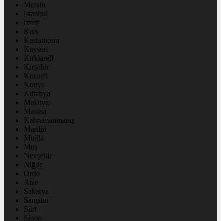
Mersin
istanbul
izmir
Kars
Kastamonu
Kayseri
Kırklareli
Kırşehir
Kocaeli
Konya
Kütahya
Malatya
Manisa
Kahramanmaraş
Mardin
Muğla
Muş
Nevşehir
Niğde
Ordu
Rize
Sakarya
Samsun
Siirt
Sinop