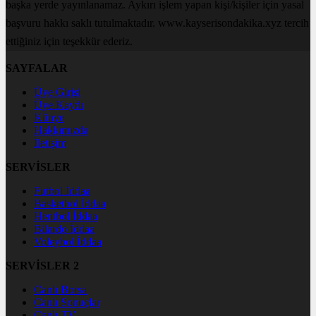
başka yerde yayınlanamaz. Aykırı işlem yapan kişi/kişiler için yasal
başvuru hakkı saklı tutulmaktadır. www.kayserisondakika.xyz tercih
ettiğiniz için teşekkür ederiz.
SAYFALAR
Üye Girişi
Üye Kaydı
Künye
Hakkımızda
İletişim
SERVİSLER
Futbol İddaa
Basketbol İddaa
Hentbol İddaa
Bilardo İddaa
Voleybol İddaa
SERVİSLER 2
Canlı Borsa
Canlı Sonuçlar
Canlı TV