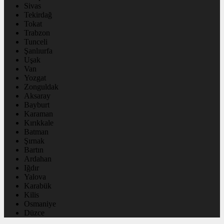
Sivas
Tekirdağ
Tokat
Trabzon
Tunceli
Şanlıurfa
Uşak
Van
Yozgat
Zonguldak
Aksaray
Bayburt
Karaman
Kırıkkale
Batman
Şırnak
Bartın
Ardahan
Iğdır
Yalova
Karabük
Kilis
Osmaniye
Düzce