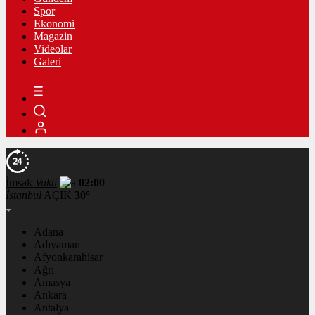
Spor
Ekonomi
Magazin
Videolar
Galeri
İmsak
Vakti
02:00
İstanbul
AÇIK
30°
Adana
Adıyaman
Afyonkarahisar
Ağrı
Amasya
Ankara
Antalya