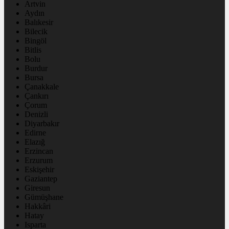
Artvin
Aydın
Balıkesir
Bilecik
Bingöl
Bitlis
Bolu
Burdur
Bursa
Çanakkale
Çankırı
Çorum
Denizli
Diyarbakır
Edirne
Elazığ
Erzincan
Erzurum
Eskişehir
Gaziantep
Giresun
Gümüşhane
Hakkâri
Hatay
Isparta