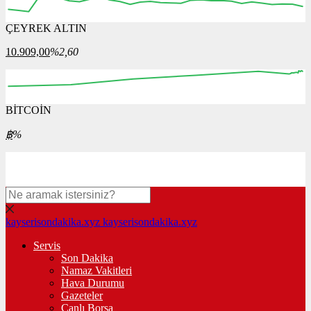
ÇEYREK ALTIN
12:00
13:00
14:00
15:00
16:00
10.909,00
%2,60
BİTCOİN
00:00
00:00
00:00
00:00
00:00
฿
%
kayserisondakika.xyz
kayserisondakika.xyz
Servis
Son Dakika
Namaz Vakitleri
Hava Durumu
Gazeteler
Canlı Borsa