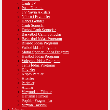
Canlı TV
Puan Durumu
TV Yayın Akışları
Nöbetçi Eczaneler
Haber Gönder
Canlı Sonuçlar
Futbol Canlı Sonuçlar
Basketbol Canlı Sonuçlar
Basketbol İddaa Programı
Bilardo İddaa Programı
Futbol İddaa Programı
Motor Sporları İddaa Programı
Hentbol İddaa Programı
Voleybol İddaa Programı
Tenis İddaa Programı
Dövizler
Kripto Paralar
Hisseler
Pariteler
Altınlar
Vizyondaki Filmler
Haftanın Filmleri
Popüler Fragmanlar
Vizyon Takvimi
Gündem