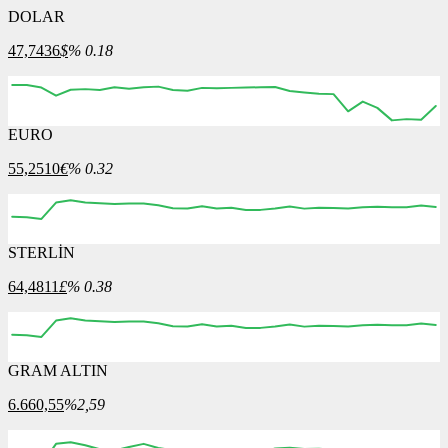
DOLAR
47,7436
$
% 0.18
EURO
12:00
13:00
14:00
15:00
16:00
55,2510
€
% 0.32
STERLİN
12:00
13:00
14:00
15:00
16:00
64,4811
£
% 0.38
GRAM ALTIN
12:00
13:00
14:00
15:00
16:00
6.660,55
%2,59