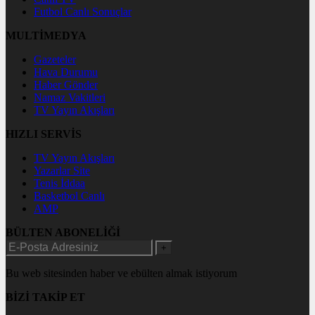
Futbol Canlı Sonuçlar
MULTİMEDYA
Gazeteler
Hava Durumu
Haber Gönder
Namaz Vakitleri
TV Yayın Akışları
HIZLI SERVİS
TV Yayın Akışları
Yazarlar Site
Tenis İddaa
Basketbol Canlı
AMP
BÜLTEN ABONELİĞİ
+
Bu web sitesinden haber ve ebülten almak istiyorum
BİZİ TAKİP ET