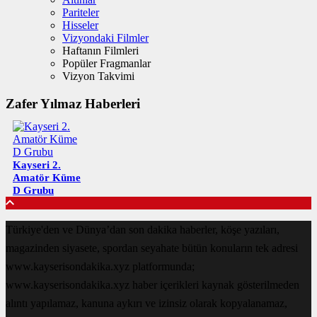
Pariteler
Hisseler
Vizyondaki Filmler
Haftanın Filmleri
Popüler Fragmanlar
Vizyon Takvimi
Zafer Yılmaz Haberleri
Kayseri 2.
Amatör Küme
D Grubu
Türkiye'den ve Dünya’dan son dakika haberler, köşe yazıları,
magazinden siyasete, spordan seyahate bütün konuların tek adresi
www.kayserisondakika.xyz platformunda;
www.kayserisondakika.xyz haber içerikleri kaynak gösterilmeden
alıntı yapılamaz, kanuna aykırı ve izinsiz olarak kopyalanamaz,