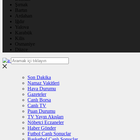
Şırnak
Bartın
Ardahan
Iğdır
Yalova
Karabük
Kilis
Osmaniye
Düzce
Son Dakika
Namaz Vakitleri
Hava Durumu
Gazeteler
Canlı Borsa
Canlı TV
Puan Durumu
TV Yayın Akışları
Nöbetçi Eczaneler
Haber Gönder
Futbol Canlı Sonuçlar
Basketbol Canlı Sonuçlar