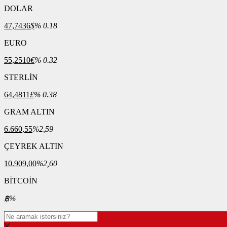
DOLAR
47,7436
$
% 0.18
EURO
55,2510
€
% 0.32
STERLİN
64,4811
£
% 0.38
GRAM ALTIN
6.660,55
%2,59
ÇEYREK ALTIN
10.909,00
%2,60
BİTCOİN
฿
%