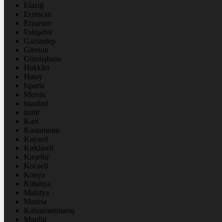
Elazığ
Erzincan
Erzurum
Eskişehir
Gaziantep
Giresun
Gümüşhane
Hakkâri
Hatay
Isparta
Mersin
istanbul
izmir
Kars
Kastamonu
Kayseri
Kırklareli
Kırşehir
Kocaeli
Konya
Kütahya
Malatya
Manisa
Kahramanmaraş
Mardin