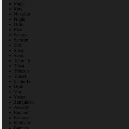
Muğla
Muş
Nevşehir
Niğde
Ordu
Rize
Sakarya
Samsun
Siirt
Sinop
Sivas
Tekirdağ
Tokat
Trabzon
Tunceli
Şanlıurfa
Uşak
Van
Yozgat
Zonguldak
Aksaray
Bayburt
Karaman
Kırıkkale
Batman