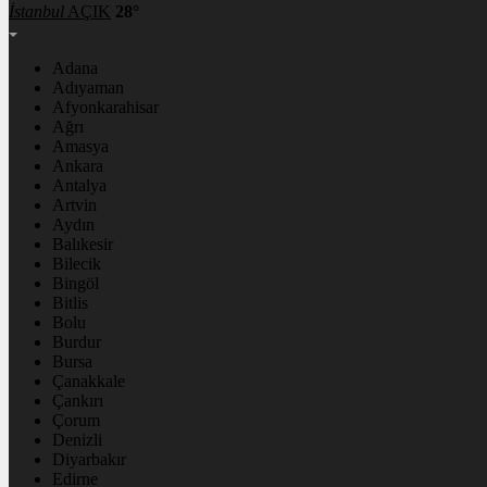
İstanbul
AÇIK
28°
Adana
Adıyaman
Afyonkarahisar
Ağrı
Amasya
Ankara
Antalya
Artvin
Aydın
Balıkesir
Bilecik
Bingöl
Bitlis
Bolu
Burdur
Bursa
Çanakkale
Çankırı
Çorum
Denizli
Diyarbakır
Edirne