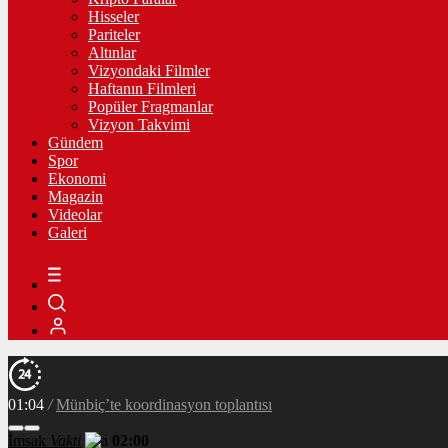
Hisseler
Pariteler
Altınlar
Vizyondaki Filmler
Haftanın Filmleri
Popüler Fragmanlar
Vizyon Takvimi
Gündem
Spor
Ekonomi
Magazin
Videolar
Galeri
01:04
/
Münbiç’te koordinasyon toplantısı
İmsak
Vakti
02:00