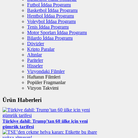
Futbol İddaa Programı
Basketbol İddaa Programı
Hentbol İddaa Programı
Voleybol İddaa Programı
Tenis İddaa Programı
Motor Sporları İddaa Programı
Bilardo İddaa Programı
Dövizler
Kripto Paralar
Altınlar
Pariteler
Hisseler
Vizyondaki Filmler
Haftanın Filmleri
Popüler Fragmanlar
Vizyon Takvimi
Ürün Haberleri
Türkiye dahil: Trump’tan 60 ülke için yeni
gümrük tarifesi