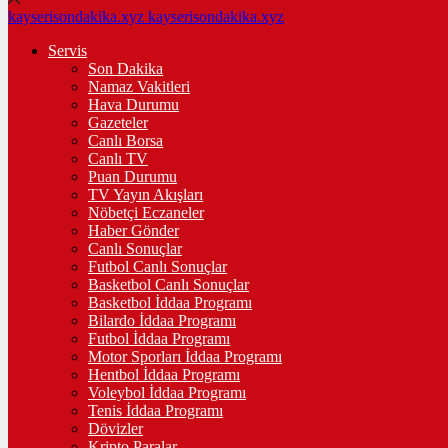
kayserisondakika.xyz
kayserisondakika.xyz
Servis
Son Dakika
Namaz Vakitleri
Hava Durumu
Gazeteler
Canlı Borsa
Canlı TV
Puan Durumu
TV Yayın Akışları
Nöbetçi Eczaneler
Haber Gönder
Canlı Sonuçlar
Futbol Canlı Sonuçlar
Basketbol Canlı Sonuçlar
Basketbol İddaa Programı
Bilardo İddaa Programı
Futbol İddaa Programı
Motor Sporları İddaa Programı
Hentbol İddaa Programı
Voleybol İddaa Programı
Tenis İddaa Programı
Dövizler
Kripto Paralar