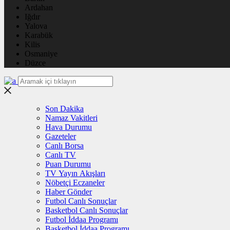
Ardahan
Iğdır
Yalova
Karabük
Kilis
Osmaniye
Düzce
Son Dakika
Namaz Vakitleri
Hava Durumu
Gazeteler
Canlı Borsa
Canlı TV
Puan Durumu
TV Yayın Akışları
Nöbetçi Eczaneler
Haber Gönder
Futbol Canlı Sonuçlar
Basketbol Canlı Sonuçlar
Futbol İddaa Programı
Basketbol İddaa Programı