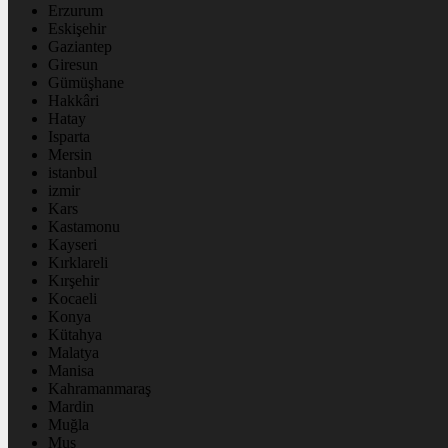
Erzurum
Eskişehir
Gaziantep
Giresun
Gümüşhane
Hakkâri
Hatay
Isparta
Mersin
istanbul
izmir
Kars
Kastamonu
Kayseri
Kırklareli
Kırşehir
Kocaeli
Konya
Kütahya
Malatya
Manisa
Kahramanmaraş
Mardin
Muğla
Muş