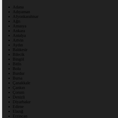
Adana
Adıyaman
Afyonkarahisar
Ağrı
Amasya
Ankara
Antalya
Artvin
Aydın
Balıkesir
Bilecik
Bingöl
Bitlis
Bolu
Burdur
Bursa
Çanakkale
Çankırı
Çorum
Denizli
Diyarbakır
Edirne
Elazığ
Erzincan