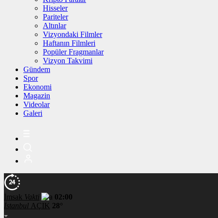
Hisseler
Pariteler
Altınlar
Vizyondaki Filmler
Haftanın Filmleri
Popüler Fragmanlar
Vizyon Takvimi
Gündem
Spor
Ekonomi
Magazin
Videolar
Galeri
İmsak
Vakti
02:00
İstanbul
AÇIK
28°