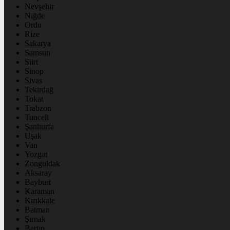
Nevşehir
Niğde
Ordu
Rize
Sakarya
Samsun
Siirt
Sinop
Sivas
Tekirdağ
Tokat
Trabzon
Tunceli
Şanlıurfa
Uşak
Van
Yozgat
Zonguldak
Aksaray
Bayburt
Karaman
Kırıkkale
Batman
Şırnak
Bartın