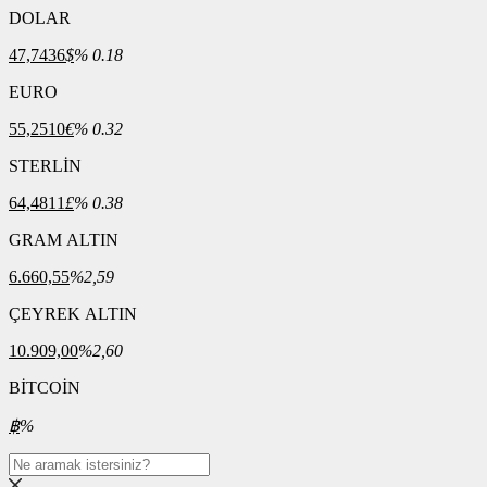
DOLAR
47,7436
$
% 0.18
EURO
55,2510
€
% 0.32
STERLİN
64,4811
£
% 0.38
GRAM ALTIN
6.660,55
%2,59
ÇEYREK ALTIN
10.909,00
%2,60
BİTCOİN
฿
%