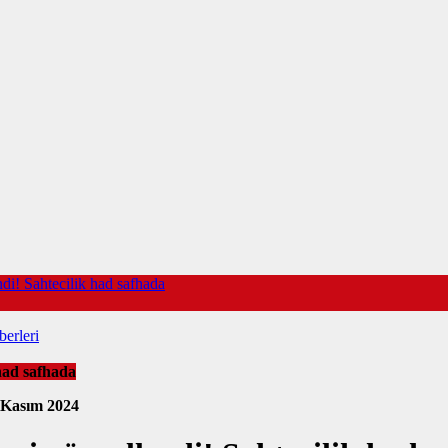
endi! Sahtecilik had safhada
erleri
 had safhada
 Kasım 2024