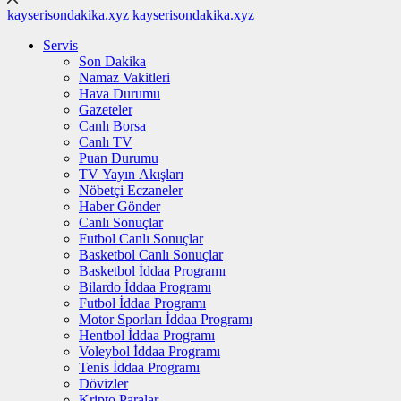
kayserisondakika.xyz
kayserisondakika.xyz
Servis
Son Dakika
Namaz Vakitleri
Hava Durumu
Gazeteler
Canlı Borsa
Canlı TV
Puan Durumu
TV Yayın Akışları
Nöbetçi Eczaneler
Haber Gönder
Canlı Sonuçlar
Futbol Canlı Sonuçlar
Basketbol Canlı Sonuçlar
Basketbol İddaa Programı
Bilardo İddaa Programı
Futbol İddaa Programı
Motor Sporları İddaa Programı
Hentbol İddaa Programı
Voleybol İddaa Programı
Tenis İddaa Programı
Dövizler
Kripto Paralar