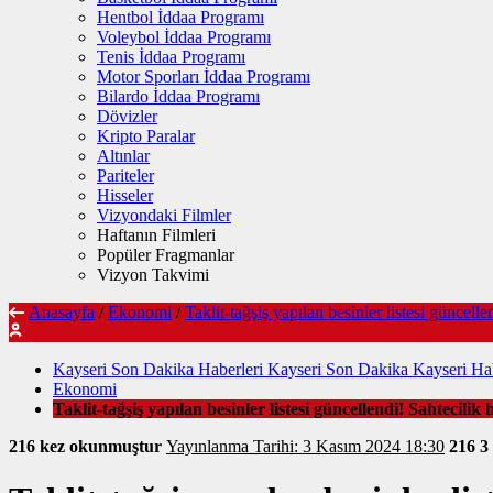
Hentbol İddaa Programı
Voleybol İddaa Programı
Tenis İddaa Programı
Motor Sporları İddaa Programı
Bilardo İddaa Programı
Dövizler
Kripto Paralar
Altınlar
Pariteler
Hisseler
Vizyondaki Filmler
Haftanın Filmleri
Popüler Fragmanlar
Vizyon Takvimi
Anasayfa
/
Ekonomi
/
Taklit-tağşiş yapılan besinler listesi güncell
Kayseri Son Dakika Haberleri Kayseri Son Dakika Kayseri Hab
Ekonomi
Taklit-tağşiş yapılan besinler listesi güncellendi! Sahtecilik
216 kez okunmuştur
Yayınlanma Tarihi: 3 Kasım 2024 18:30
216
3