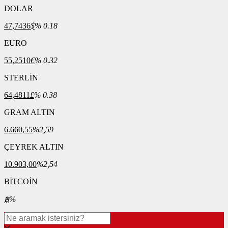
DOLAR
47,7436
$
% 0.18
EURO
55,2510
€
% 0.32
STERLİN
64,4811
£
% 0.38
GRAM ALTIN
6.660,55
%2,59
ÇEYREK ALTIN
10.903,00
%2,54
BİTCOİN
฿
%