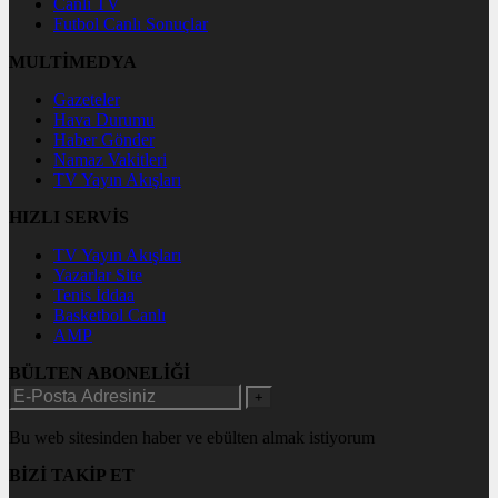
Canlı TV
Futbol Canlı Sonuçlar
MULTİMEDYA
Gazeteler
Hava Durumu
Haber Gönder
Namaz Vakitleri
TV Yayın Akışları
HIZLI SERVİS
TV Yayın Akışları
Yazarlar Site
Tenis İddaa
Basketbol Canlı
AMP
BÜLTEN ABONELİĞİ
+
Bu web sitesinden haber ve ebülten almak istiyorum
BİZİ TAKİP ET