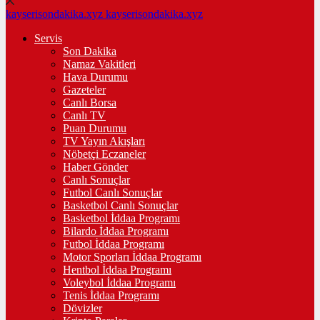
kayserisondakika.xyz
kayserisondakika.xyz
Servis
Son Dakika
Namaz Vakitleri
Hava Durumu
Gazeteler
Canlı Borsa
Canlı TV
Puan Durumu
TV Yayın Akışları
Nöbetçi Eczaneler
Haber Gönder
Canlı Sonuçlar
Futbol Canlı Sonuçlar
Basketbol Canlı Sonuçlar
Basketbol İddaa Programı
Bilardo İddaa Programı
Futbol İddaa Programı
Motor Sporları İddaa Programı
Hentbol İddaa Programı
Voleybol İddaa Programı
Tenis İddaa Programı
Dövizler