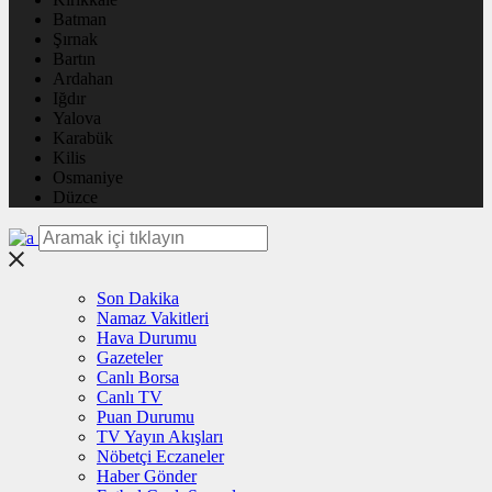
Batman
Şırnak
Bartın
Ardahan
Iğdır
Yalova
Karabük
Kilis
Osmaniye
Düzce
Son Dakika
Namaz Vakitleri
Hava Durumu
Gazeteler
Canlı Borsa
Canlı TV
Puan Durumu
TV Yayın Akışları
Nöbetçi Eczaneler
Haber Gönder