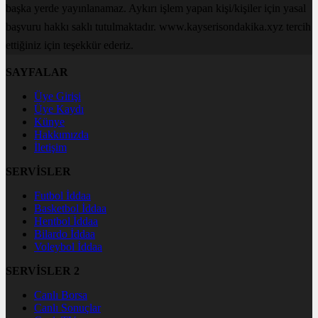
başka yerde yayınlanamaz. Aykırı işlem yapan kişi/kişiler için yasal
başvuru hakkı saklı tutulmaktadır. www.kayserisondakika.xyz tercih
ettiğiniz için teşekkür ederiz.
SAYFALAR
Üye Girişi
Üye Kaydı
Künye
Hakkımızda
İletişim
SERVİSLER
Futbol İddaa
Basketbol İddaa
Hentbol İddaa
Bilardo İddaa
Voleybol İddaa
SERVİSLER 2
Canlı Borsa
Canlı Sonuçlar