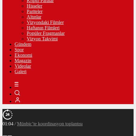
Kripto Paralar
Hisseler
Pariteler
Altınlar
Vizyondaki Filmler
Haftanın Filmleri
Popüler Fragmanlar
Vizyon Takvimi
Gündem
Spor
Ekonomi
Magazin
Videolar
Galeri
01:04
/
Münbiç’te koordinasyon toplantısı