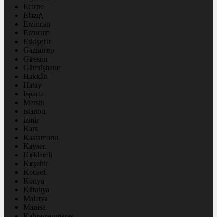
Edirne
Elazığ
Erzincan
Erzurum
Eskişehir
Gaziantep
Giresun
Gümüşhane
Hakkâri
Hatay
Isparta
Mersin
istanbul
izmir
Kars
Kastamonu
Kayseri
Kırklareli
Kırşehir
Kocaeli
Konya
Kütahya
Malatya
Manisa
Kahramanmaraş