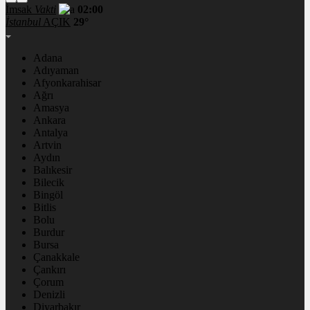
İmsak
Vakti
02:00
İstanbul
AÇIK
29°
Adana
Adıyaman
Afyonkarahisar
Ağrı
Amasya
Ankara
Antalya
Artvin
Aydın
Balıkesir
Bilecik
Bingöl
Bitlis
Bolu
Burdur
Bursa
Çanakkale
Çankırı
Çorum
Denizli
Diyarbakır