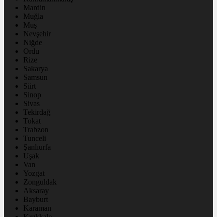
Mardin
Muğla
Muş
Nevşehir
Niğde
Ordu
Rize
Sakarya
Samsun
Siirt
Sinop
Sivas
Tekirdağ
Tokat
Trabzon
Tunceli
Şanlıurfa
Uşak
Van
Yozgat
Zonguldak
Aksaray
Bayburt
Karaman
Kırıkkale