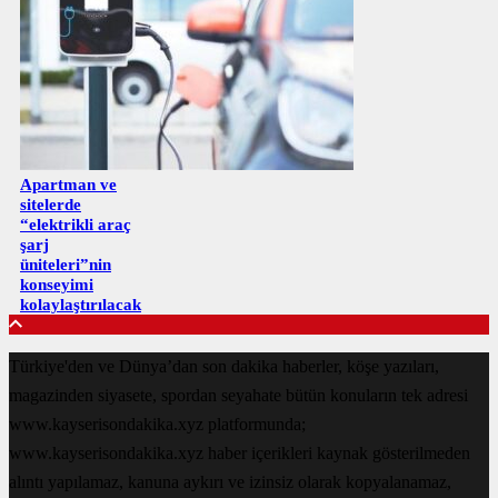
Apartman ve
sitelerde
“elektrikli araç
şarj
üniteleri”nin
konseyimi
kolaylaştırılacak
Türkiye'den ve Dünya’dan son dakika haberler, köşe yazıları,
magazinden siyasete, spordan seyahate bütün konuların tek adresi
www.kayserisondakika.xyz platformunda;
www.kayserisondakika.xyz haber içerikleri kaynak gösterilmeden
alıntı yapılamaz, kanuna aykırı ve izinsiz olarak kopyalanamaz,