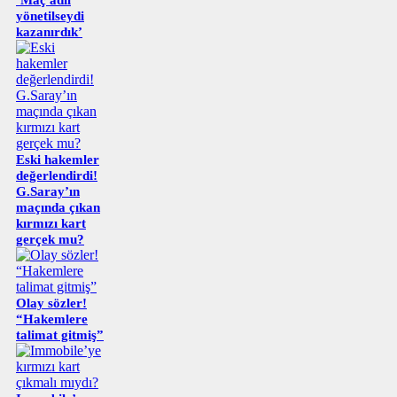
yönetilseydi
kazanırdık’
Eski hakemler
değerlendirdi!
G.Saray’ın
maçında çıkan
kırmızı kart
gerçek mu?
Olay sözler!
“Hakemlere
talimat gitmiş”