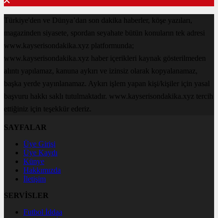
Türkiye'den ve Dünya’dan son dakika haberler, köşe yazıları,
magazinden siyasete, spordan seyahate bütün konuların tek adresi
www.kayserisondakika.xyz platformunda;
www.kayserisondakika.xyz haber içerikleri kaynak gösterilmeden
alıntı yapılamaz, kanuna aykırı ve izinsiz olarak kopyalanamaz,
başka yerde yayınlanamaz. Aykırı işlem yapan kişi/kişiler için yasal
başvuru hakkı saklı tutulmaktadır. www.kayserisondakika.xyz tercih
ettiğiniz için teşekkür ederiz.
SAYFALAR
Üye Girişi
Üye Kaydı
Künye
Hakkımızda
İletişim
SERVİSLER
Futbol İddaa