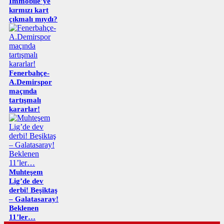
Immobile’ye
kırmızı kart
çıkmalı mıydı?
Fenerbahçe-
A.Demirspor
maçında
tartışmalı
kararlar!
Muhteşem
Lig’de dev
derbi! Beşiktaş
– Galatasaray!
Beklenen
11’ler…