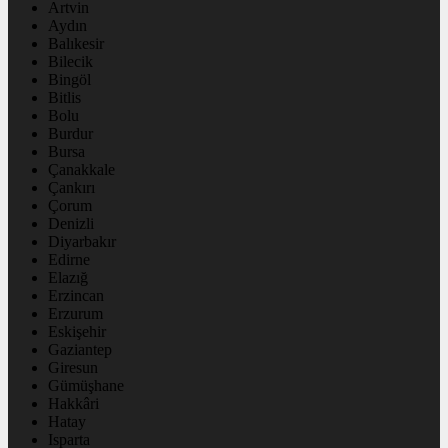
Artvin
Aydın
Balıkesir
Bilecik
Bingöl
Bitlis
Bolu
Burdur
Bursa
Çanakkale
Çankırı
Çorum
Denizli
Diyarbakır
Edirne
Elazığ
Erzincan
Erzurum
Eskişehir
Gaziantep
Giresun
Gümüşhane
Hakkâri
Hatay
Isparta