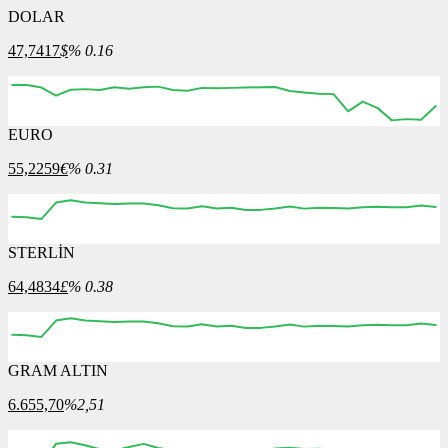
DOLAR
47,7417
$
% 0.16
EURO
12:00
13:00
14:00
15:00
16:00
55,2259
€
% 0.31
STERLİN
12:00
13:00
14:00
15:00
16:00
64,4834
£
% 0.38
GRAM ALTIN
12:00
13:00
14:00
15:00
16:00
6.655,70
%2,51