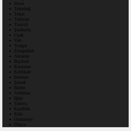
Sivas
Tekirdağ
Tokat
Trabzon
Tunceli
Şanlıurfa
Uşak
Van
Yozgat
Zonguldak
Aksaray
Bayburt
Karaman
Kırıkkale
Batman
Şırnak
Bartın
Ardahan
Iğdır
Yalova
Karabük
Kilis
Osmaniye
Düzce