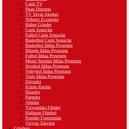
Canlı TV
Puan Durumu
TV Yayın Akışları
Nöbetçi Eczaneler
Haber Gönder
Canlı Sonuçlar
Futbol Canlı Sonuçlar
Basketbol Canlı Sonuçlar
Basketbol İddaa Programı
Bilardo İddaa Programı
Futbol İddaa Programı
Motor Sporları İddaa Programı
Hentbol İddaa Programı
Voleybol İddaa Programı
Tenis İddaa Programı
Dövizler
Kripto Paralar
Hisseler
Pariteler
Altınlar
Vizyondaki Filmler
Haftanın Filmleri
Popüler Fragmanlar
Vizyon Takvimi
Gündem