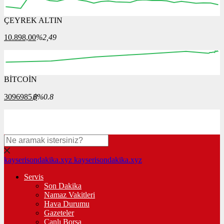
ÇEYREK ALTIN
12:00
13:00
14:00
15:00
16:00
10.898,00
%2,49
BİTCOİN
00:00
00:00
00:00
00:00
00:00
3096985
฿
%0.8
kayserisondakika.xyz
kayserisondakika.xyz
Servis
Son Dakika
Namaz Vakitleri
Hava Durumu
Gazeteler
Canlı Borsa