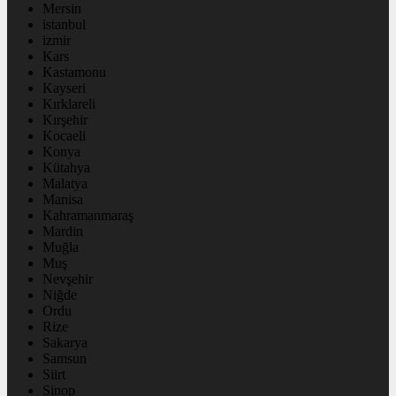
Mersin
istanbul
izmir
Kars
Kastamonu
Kayseri
Kırklareli
Kırşehir
Kocaeli
Konya
Kütahya
Malatya
Manisa
Kahramanmaraş
Mardin
Muğla
Muş
Nevşehir
Niğde
Ordu
Rize
Sakarya
Samsun
Siirt
Sinop