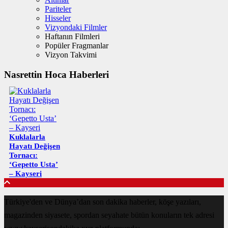
Pariteler
Hisseler
Vizyondaki Filmler
Haftanın Filmleri
Popüler Fragmanlar
Vizyon Takvimi
Nasrettin Hoca Haberleri
Kuklalarla
Hayatı Değişen
Tornacı:
‘Gepetto Usta’
– Kayseri
Türkiye'den ve Dünya’dan son dakika haberler, köşe yazıları,
magazinden siyasete, spordan seyahate bütün konuların tek adresi