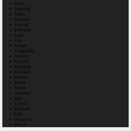
Sivas
Tekirdağ
Tokat
Trabzon
Tunceli
Şanlıurfa
Uşak
Van
Yozgat
Zonguldak
Aksaray
Bayburt
Karaman
Kırıkkale
Batman
Şırnak
Bartın
Ardahan
Iğdır
Yalova
Karabük
Kilis
Osmaniye
Düzce