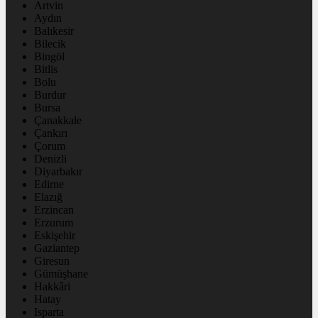
Artvin
Aydın
Balıkesir
Bilecik
Bingöl
Bitlis
Bolu
Burdur
Bursa
Çanakkale
Çankırı
Çorum
Denizli
Diyarbakır
Edirne
Elazığ
Erzincan
Erzurum
Eskişehir
Gaziantep
Giresun
Gümüşhane
Hakkâri
Hatay
Isparta