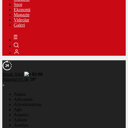
Spor
Ekonomi
Magazin
Videolar
Galeri
İmsak
Vakti
02:00
İstanbul
AÇIK
28°
Adana
Adıyaman
Afyonkarahisar
Ağrı
Amasya
Ankara
Antalya