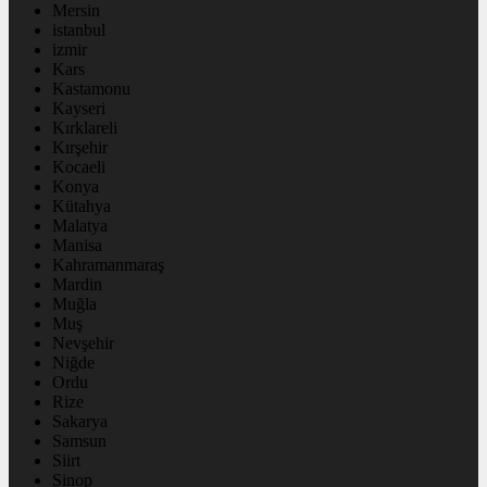
Mersin
istanbul
izmir
Kars
Kastamonu
Kayseri
Kırklareli
Kırşehir
Kocaeli
Konya
Kütahya
Malatya
Manisa
Kahramanmaraş
Mardin
Muğla
Muş
Nevşehir
Niğde
Ordu
Rize
Sakarya
Samsun
Siirt
Sinop