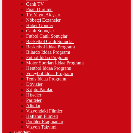
Canlı TV
Puan Durumu
TV Yayın Akışları
Nöbetçi Eczaneler
Haber Gönder
Canlı Sonuçlar
Futbol Canlı Sonuçlar
Basketbol Canlı Sonuçlar
Basketbol İddaa Programı
Bilardo İddaa Programı
Futbol İddaa Programı
Motor Sporları İddaa Programı
Hentbol İddaa Programı
Voleybol İddaa Programı
Tenis İddaa Programı
Dövizler
Kripto Paralar
Hisseler
Pariteler
Altınlar
Vizyondaki Filmler
Haftanın Filmleri
Popüler Fragmanlar
Vizyon Takvimi
Gündem