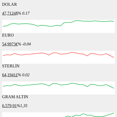
DOLAR
47,7124
$
% 0.17
EURO
04:00
05:00
06:00
07:00
08:00
54,9973
€
% -0.04
STERLİN
04:00
05:00
06:00
07:00
08:00
64,1941
£
% 0.02
GRAM ALTIN
04:00
05:00
06:00
07:00
08:00
6.579,91
%1,35