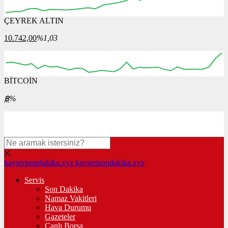
ÇEYREK ALTIN
04:00
05:00
06:00
07:00
08:00
10.742,00
%1,03
BİTCOİN
00:00
00:00
00:00
00:00
00:00
฿
%
kayserisondakika.xyz
kayserisondakika.xyz
Servis
Son Dakika
Namaz Vakitleri
Hava Durumu
Gazeteler
Canlı Borsa