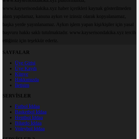
www.kayserisondakika.xyz platformunda;
www.kayserisondakika.xyz haber içerikleri kaynak gösterilmeden
alıntı yapılamaz, kanuna aykırı ve izinsiz olarak kopyalanamaz,
başka yerde yayınlanamaz. Aykırı işlem yapan kişi/kişiler için yasal
başvuru hakkı saklı tutulmaktadır. www.kayserisondakika.xyz tercih
ettiğiniz için teşekkür ederiz.
SAYFALAR
Üye Girişi
Üye Kaydı
Künye
Hakkımızda
İletişim
SERVİSLER
Futbol İddaa
Basketbol İddaa
Hentbol İddaa
Bilardo İddaa
Voleybol İddaa