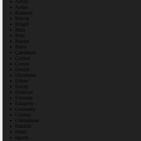
Artvin
Aydın
Balıkesir
Bilecik
Bingöl
Bitlis
Bolu
Burdur
Bursa
Çanakkale
Çankırı
Çorum
Denizli
Diyarbakır
Edirne
Elazığ
Erzincan
Erzurum
Eskişehir
Gaziantep
Giresun
Gümüşhane
Hakkâri
Hatay
Isparta