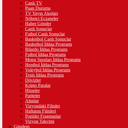
Canlı TV
Puan Durumu
TV Yayın Akışları
Nöbetçi Eczaneler
Haber Gönder
Canlı Sonuçlar
Futbol Canlı Sonuçlar
Basketbol Canlı Sonuçlar
Basketbol İddaa Programı
Bilardo İddaa Programı
Futbol İddaa Programı
Motor Sporları İddaa Programı
Hentbol İddaa Programı
Voleybol İddaa Programı
Tenis İddaa Programı
Dövizler
Kripto Paralar
Hisseler
Pariteler
Altınlar
Vizyondaki Filmler
Haftanın Filmleri
Popüler Fragmanlar
Vizyon Takvimi
Gündem