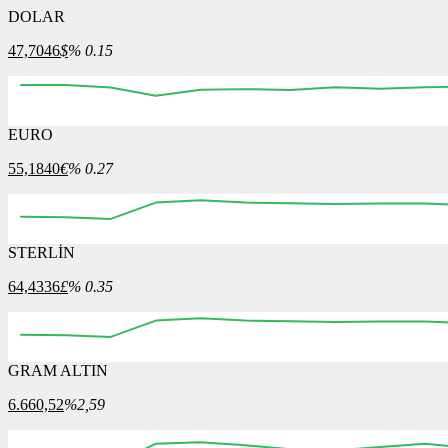
DOLAR
47,7046
$
% 0.15
EURO
12:00
12:15
12:30
12:45
13:00
13:15
13:30
55,1840
€
% 0.27
STERLİN
12:00
12:15
12:30
12:45
13:00
13:15
13:30
64,4336
£
% 0.35
GRAM ALTIN
12:00
12:15
12:30
12:45
13:00
13:15
13:30
6.660,52
%2,59