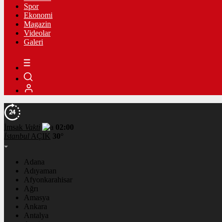
Spor
Ekonomi
Magazin
Videolar
Galeri
İmsak
Vakti
02:00
İstanbul
AÇIK
30°
Adana
Adıyaman
Afyonkarahisar
Ağrı
Amasya
Ankara
Antalya