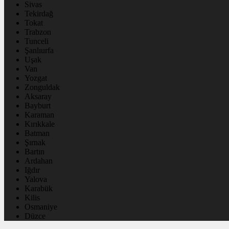
Sivas
Tekirdağ
Tokat
Trabzon
Tunceli
Şanlıurfa
Uşak
Van
Yozgat
Zonguldak
Aksaray
Bayburt
Karaman
Kırıkkale
Batman
Şırnak
Bartın
Ardahan
Iğdır
Yalova
Karabük
Kilis
Osmaniye
Düzce