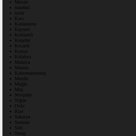
Mersin
istanbul
izmir
Kars
Kastamonu
Kayseri
Kırklareli
Kırşehir
Kocaeli
Konya
Kütahya
Malatya
Manisa
Kahramanmaraş
Mardin
Muğla
Muş
Nevşehir
Niğde
Ordu
Rize
Sakarya
Samsun
Siirt
Sinop