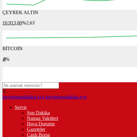
ÇEYREK ALTIN
12:00
12:15
12:30
12:45
13:00
13:15
13:30
10.913,00
%2,63
BİTCOİN
00:00
08:00
16:00
00:00
08:00
฿
%
kayserisondakika.xyz
kayserisondakika.xyz
Servis
Son Dakika
Namaz Vakitleri
Hava Durumu
Gazeteler
Canlı Borsa