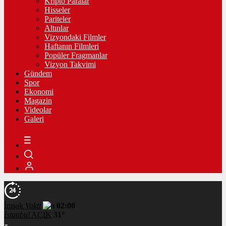
Kripto Paralar
Hisseler
Pariteler
Altınlar
Vizyondaki Filmler
Haftanın Filmleri
Popüler Fragmanlar
Vizyon Takvimi
Gündem
Spor
Ekonomi
Magazin
Videolar
Galeri
İmsak
Vakti
02:00
İstanbul
AÇIK
31°