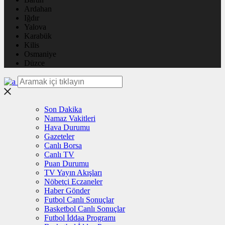
Ardahan
Iğdır
Yalova
Karabük
Kilis
Osmaniye
Düzce
Son Dakika
Namaz Vakitleri
Hava Durumu
Gazeteler
Canlı Borsa
Canlı TV
Puan Durumu
TV Yayın Akışları
Nöbetçi Eczaneler
Haber Gönder
Futbol Canlı Sonuçlar
Basketbol Canlı Sonuçlar
Futbol İddaa Programı