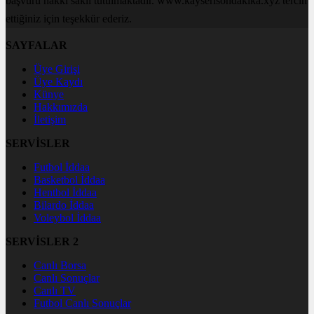
başvuru hakkı saklı tutulmaktadır. www.kayserisondakika.xyz tercih
ettiğiniz için teşekkür ederiz.
SAYFALAR
Üye Girişi
Üye Kaydı
Künye
Hakkımızda
İletişim
SERVİSLER
Futbol İddaa
Basketbol İddaa
Hentbol İddaa
Bilardo İddaa
Voleybol İddaa
SERVİSLER 2
Canlı Borsa
Canlı Sonuçlar
Canlı TV
Futbol Canlı Sonuçlar