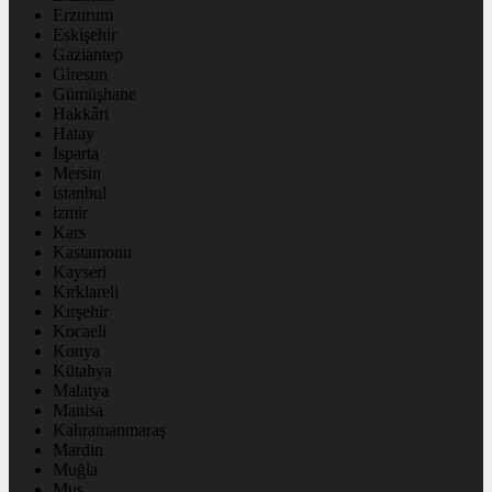
Erzurum
Eskişehir
Gaziantep
Giresun
Gümüşhane
Hakkâri
Hatay
Isparta
Mersin
istanbul
izmir
Kars
Kastamonu
Kayseri
Kırklareli
Kırşehir
Kocaeli
Konya
Kütahya
Malatya
Manisa
Kahramanmaraş
Mardin
Muğla
Muş