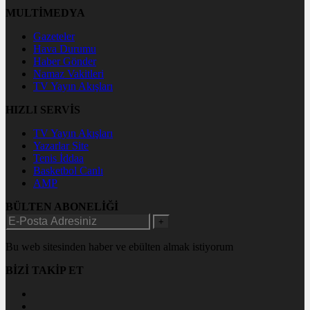
MULTİMEDYA
Gazeteler
Hava Durumu
Haber Gönder
Namaz Vakitleri
TV Yayın Akışları
HIZLI SERVİS
TV Yayın Akışları
Yazarlar Site
Tenis İddaa
Basketbol Canlı
AMP
BÜLTEN ABONELİĞİ
+
Bu web sitesinden haber ve ebülten almak istiyorum
BİZİ TAKİP ET