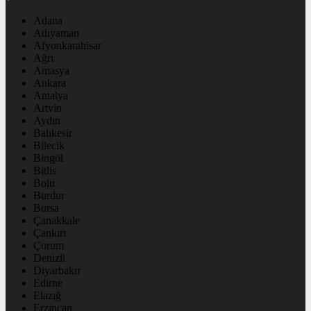
Adana
Adıyaman
Afyonkarahisar
Ağrı
Amasya
Ankara
Antalya
Artvin
Aydın
Balıkesir
Bilecik
Bingöl
Bitlis
Bolu
Burdur
Bursa
Çanakkale
Çankırı
Çorum
Denizli
Diyarbakır
Edirne
Elazığ
Erzincan