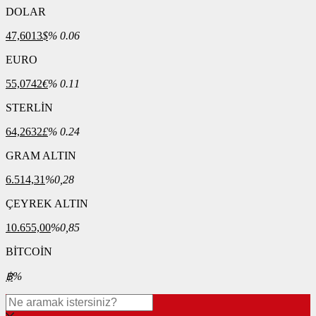
DOLAR
47,6013
$
% 0.06
EURO
55,0742
€
% 0.11
STERLİN
64,2632
£
% 0.24
GRAM ALTIN
6.514,31
%0,28
ÇEYREK ALTIN
10.655,00
%0,85
BİTCOİN
฿
%