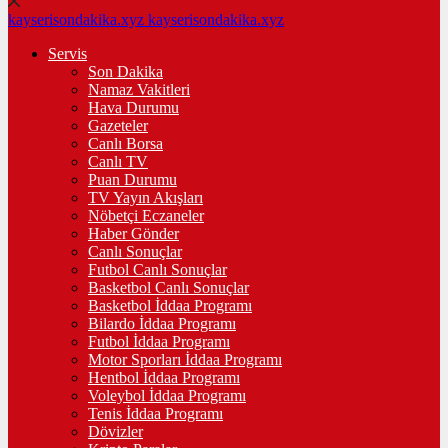
kayserisondakika.xyz
kayserisondakika.xyz
Servis
Son Dakika
Namaz Vakitleri
Hava Durumu
Gazeteler
Canlı Borsa
Canlı TV
Puan Durumu
TV Yayın Akışları
Nöbetçi Eczaneler
Haber Gönder
Canlı Sonuçlar
Futbol Canlı Sonuçlar
Basketbol Canlı Sonuçlar
Basketbol İddaa Programı
Bilardo İddaa Programı
Futbol İddaa Programı
Motor Sporları İddaa Programı
Hentbol İddaa Programı
Voleybol İddaa Programı
Tenis İddaa Programı
Dövizler