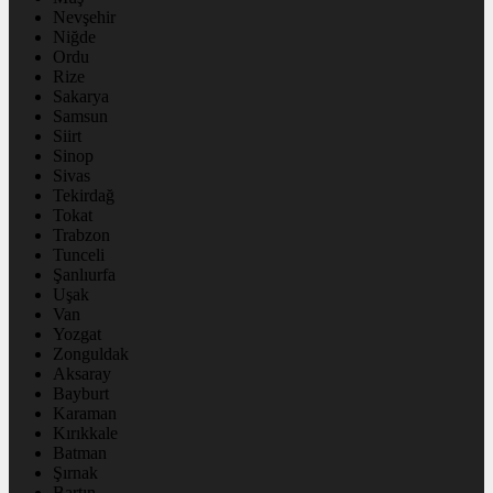
Nevşehir
Niğde
Ordu
Rize
Sakarya
Samsun
Siirt
Sinop
Sivas
Tekirdağ
Tokat
Trabzon
Tunceli
Şanlıurfa
Uşak
Van
Yozgat
Zonguldak
Aksaray
Bayburt
Karaman
Kırıkkale
Batman
Şırnak
Bartın