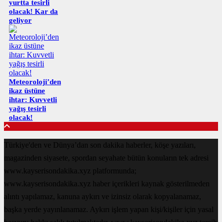
yurtta tesirli
olacak! Kar da
geliyor
Meteoroloji’den
ikaz üstüne
ihtar: Kuvvetli
yağış tesirli
olacak!
Türkiye'den ve Dünya’dan son dakika haberler, köşe yazıları,
magazinden siyasete, spordan seyahate bütün konuların tek adresi
www.kayserisondakika.xyz platformunda;
www.kayserisondakika.xyz haber içerikleri kaynak gösterilmeden
alıntı yapılamaz, kanuna aykırı ve izinsiz olarak kopyalanamaz,
başka yerde yayınlanamaz. Aykırı işlem yapan kişi/kişiler için yasal