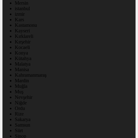
Mersin
istanbul
izmir
Kars
Kastamonu
Kayseri
Kırklareli
Kırşehir
Kocaeli
Konya
Kütahya
Malatya
Manisa
Kahramanmaraş
Mardin
Muğla
Muş
Nevşehir
Niğde
Ordu
Rize
Sakarya
Samsun
Siirt
Sinop