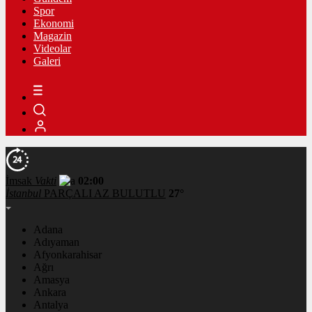
Spor
Ekonomi
Magazin
Videolar
Galeri
İmsak
Vakti
02:00
İstanbul
PARÇALI AZ BULUTLU
27°
Adana
Adıyaman
Afyonkarahisar
Ağrı
Amasya
Ankara
Antalya