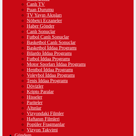
Canlı TV
Puan Durumu
TV Yayın Akışları
Nöbetçi Eczaneler
Haber Gönder
Canlı Sonuçlar
Futbol Canlı Sonuçlar
Basketbol Canlı Sonuçlar
Basketbol İddaa Programı
Bilardo İddaa Programı
Futbol İddaa Programı
Motor Sporları İddaa Programı
Hentbol İddaa Programı
Voleybol İddaa Programı
Tenis İddaa Programı
Dövizler
Kripto Paralar
Hisseler
Pariteler
Altınlar
Vizyondaki Filmler
Haftanın Filmleri
Popüler Fragmanlar
Vizyon Takvimi
Gündem