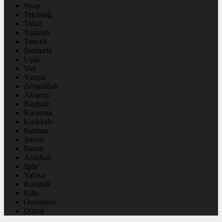
Sivas
Tekirdağ
Tokat
Trabzon
Tunceli
Şanlıurfa
Uşak
Van
Yozgat
Zonguldak
Aksaray
Bayburt
Karaman
Kırıkkale
Batman
Şırnak
Bartın
Ardahan
Iğdır
Yalova
Karabük
Kilis
Osmaniye
Düzce