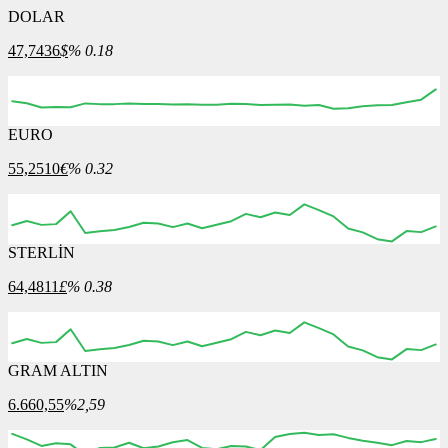
DOLAR
47,7436
$
% 0.18
EURO
16:00
17:00
18:00
19:00
20:00
55,2510
€
% 0.32
STERLİN
16:00
17:00
18:00
19:00
20:00
64,4811
£
% 0.38
GRAM ALTIN
16:00
17:00
18:00
19:00
20:00
6.660,55
%2,59