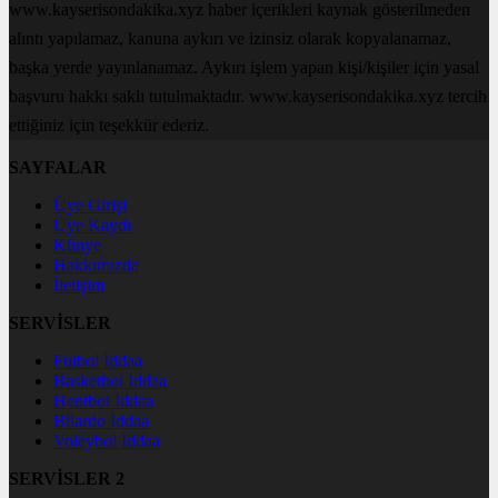
www.kayserisondakika.xyz haber içerikleri kaynak gösterilmeden
alıntı yapılamaz, kanuna aykırı ve izinsiz olarak kopyalanamaz,
başka yerde yayınlanamaz. Aykırı işlem yapan kişi/kişiler için yasal
başvuru hakkı saklı tutulmaktadır. www.kayserisondakika.xyz tercih
ettiğiniz için teşekkür ederiz.
SAYFALAR
Üye Girişi
Üye Kaydı
Künye
Hakkımızda
İletişim
SERVİSLER
Futbol İddaa
Basketbol İddaa
Hentbol İddaa
Bilardo İddaa
Voleybol İddaa
SERVİSLER 2