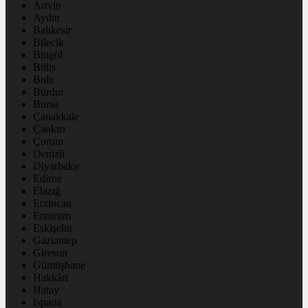
Artvin
Aydın
Balıkesir
Bilecik
Bingöl
Bitlis
Bolu
Burdur
Bursa
Çanakkale
Çankırı
Çorum
Denizli
Diyarbakır
Edirne
Elazığ
Erzincan
Erzurum
Eskişehir
Gaziantep
Giresun
Gümüşhane
Hakkâri
Hatay
Isparta