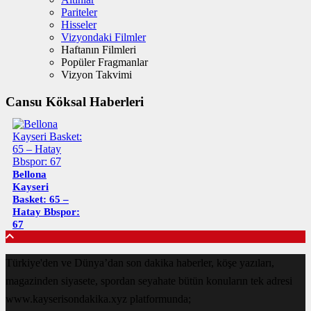
Pariteler
Hisseler
Vizyondaki Filmler
Haftanın Filmleri
Popüler Fragmanlar
Vizyon Takvimi
Cansu Köksal Haberleri
Bellona
Kayseri
Basket: 65 –
Hatay Bbspor:
67
Türkiye'den ve Dünya’dan son dakika haberler, köşe yazıları,
magazinden siyasete, spordan seyahate bütün konuların tek adresi
www.kayserisondakika.xyz platformunda;