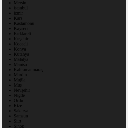
Mersin
istanbul
izmir
Kars
Kastamonu
Kayseri
Kırklareli
Kırşehir
Kocaeli
Konya
Kütahya
Malatya
Manisa
Kahramanmaraş
Mardin
Muğla
Muş
Nevşehir
Niğde
Ordu
Rize
Sakarya
Samsun
Siirt
Sinop