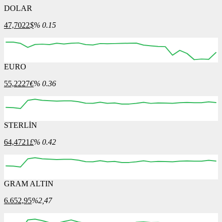
DOLAR
47,7022
$
% 0.15
EURO
12:00
13:00
14:00
15:00
16:00
55,2227
€
% 0.36
STERLİN
12:00
13:00
14:00
15:00
16:00
64,4721
£
% 0.42
GRAM ALTIN
12:00
13:00
14:00
15:00
16:00
6.652,95
%2,47