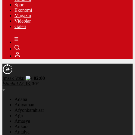
Spor
Ekonomi
Magazin
Videolar
Galeri
İmsak
Vakti
02:00
İstanbul
AÇIK
30°
Adana
Adıyaman
Afyonkarahisar
Ağrı
Amasya
Ankara
Antalya