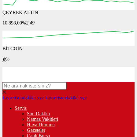
ÇEYREK ALTIN
12:00
13:00
14:00
15:00
16:00
10.898,00
%2,49
BİTCOİN
00:00
00:00
00:00
00:00
00:00
฿
%
kayserisondakika.xyz
kayserisondakika.xyz
Servis
Son Dakika
Namaz Vakitleri
Hava Durumu
Gazeteler
Canlı Borsa