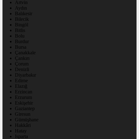
Artvin
Aydın
Balıkesir
Bilecik
Bingöl
Bitlis
Bolu
Burdur
Bursa
Çanakkale
Çankırı
Çorum
Denizli
Diyarbakır
Edirne
Elazığ
Erzincan
Erzurum
Eskişehir
Gaziantep
Giresun
Gümüşhane
Hakkâri
Hatay
Isparta