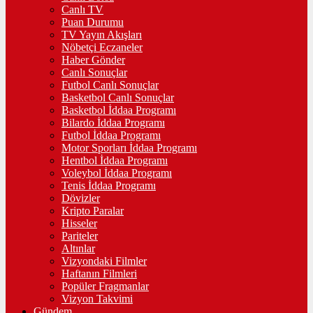
Canlı TV
Puan Durumu
TV Yayın Akışları
Nöbetçi Eczaneler
Haber Gönder
Canlı Sonuçlar
Futbol Canlı Sonuçlar
Basketbol Canlı Sonuçlar
Basketbol İddaa Programı
Bilardo İddaa Programı
Futbol İddaa Programı
Motor Sporları İddaa Programı
Hentbol İddaa Programı
Voleybol İddaa Programı
Tenis İddaa Programı
Dövizler
Kripto Paralar
Hisseler
Pariteler
Altınlar
Vizyondaki Filmler
Haftanın Filmleri
Popüler Fragmanlar
Vizyon Takvimi
Gündem