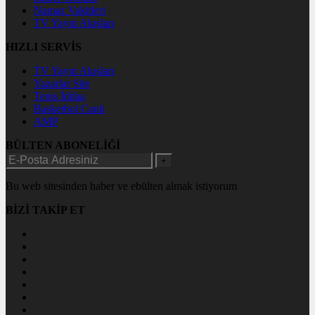
Namaz Vakitleri
TV Yayın Akışları
HIZLI SERVİS
TV Yayın Akışları
Yazarlar Site
Tenis İddaa
Basketbol Canlı
AMP
BÜLTEN ABONELİĞİ
+
Bu web sitesinden haber ve ebülten almak istiyorum
BİZİ TAKİP ET