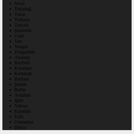
Sivas
Tekirdağ
Tokat
Trabzon
Tunceli
Şanlıurfa
Uşak
Van
Yozgat
Zonguldak
Aksaray
Bayburt
Karaman
Kırıkkale
Batman
Şırnak
Bartın
Ardahan
Iğdır
Yalova
Karabük
Kilis
Osmaniye
Düzce