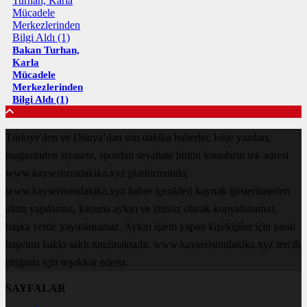
Bakan Turhan,
Karla
Mücadele
Merkezlerinden
Bilgi Aldı (1)
Türkiye'den ve Dünya’dan son dakika haberler, köşe yazıları,
magazinden siyasete, spordan seyahate bütün konuların tek adresi
www.kayserisondakika.xyz platformunda;
www.kayserisondakika.xyz haber içerikleri kaynak gösterilmeden
alıntı yapılamaz, kanuna aykırı ve izinsiz olarak kopyalanamaz,
başka yerde yayınlanamaz. Aykırı işlem yapan kişi/kişiler için yasal
başvuru hakkı saklı tutulmaktadır. www.kayserisondakika.xyz tercih
ettiğiniz için teşekkür ederiz.
SAYFALAR