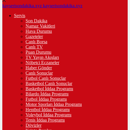
kayserisondakika.xyz
kayserisondakika.xyz
Servis
Son Dakika
Namaz Vakitleri
Hava Durumu
Gazeteler
Canlı Borsa
Canlı TV
Puan Durumu
TV Yayın Akışları
Nöbetçi Eczaneler
Haber Gönder
Canlı Sonuçlar
Futbol Canlı Sonuçlar
Basketbol Canlı Sonuçlar
Basketbol İddaa Programı
Bilardo İddaa Programı
Futbol İddaa Programı
Motor Sporları İddaa Programı
Hentbol İddaa Programı
Voleybol İddaa Programı
Tenis İddaa Programı
Dövizler