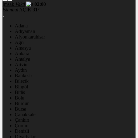
İmsak
Vakti
02:00
İstanbul
AÇIK
31°
Adana
Adıyaman
Afyonkarahisar
Ağrı
Amasya
Ankara
Antalya
Artvin
Aydın
Balıkesir
Bilecik
Bingöl
Bitlis
Bolu
Burdur
Bursa
Çanakkale
Çankırı
Çorum
Denizli
Diyarbakır