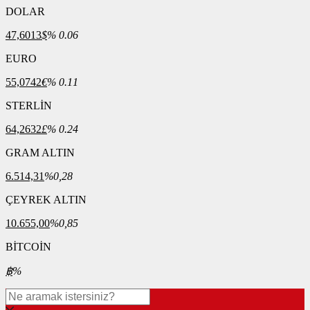
DOLAR
47,6013
$
% 0.06
EURO
55,0742
€
% 0.11
STERLİN
64,2632
£
% 0.24
GRAM ALTIN
6.514,31
%0,28
ÇEYREK ALTIN
10.655,00
%0,85
BİTCOİN
฿
%