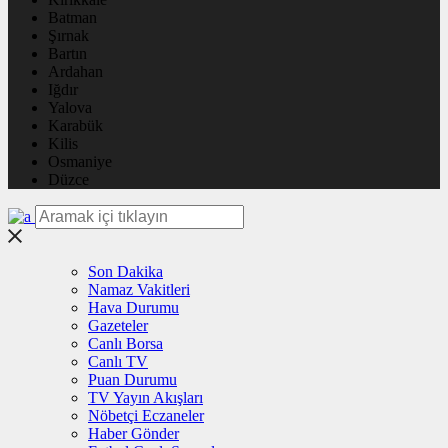
Batman
Şırnak
Bartın
Ardahan
Iğdır
Yalova
Karabük
Kilis
Osmaniye
Düzce
Son Dakika
Namaz Vakitleri
Hava Durumu
Gazeteler
Canlı Borsa
Canlı TV
Puan Durumu
TV Yayın Akışları
Nöbetçi Eczaneler
Haber Gönder