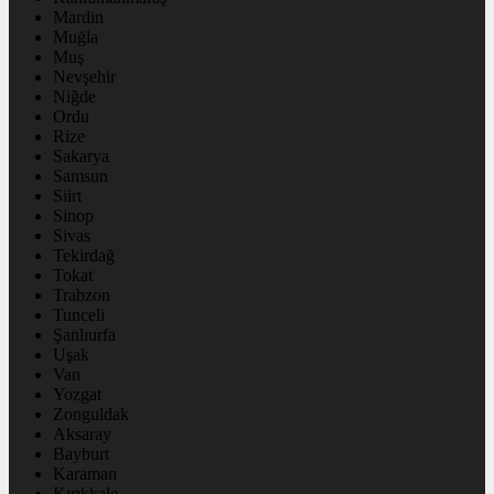
Mardin
Muğla
Muş
Nevşehir
Niğde
Ordu
Rize
Sakarya
Samsun
Siirt
Sinop
Sivas
Tekirdağ
Tokat
Trabzon
Tunceli
Şanlıurfa
Uşak
Van
Yozgat
Zonguldak
Aksaray
Bayburt
Karaman
Kırıkkale