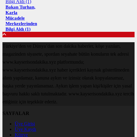
Bakan Turhan,
Karla
Mücadele
Merkezlerinden
Bilgi Aldı (1)
Türkiye'den ve Dünya’dan son dakika haberler, köşe yazıları,
magazinden siyasete, spordan seyahate bütün konuların tek adresi
www.kayserisondakika.xyz platformunda;
www.kayserisondakika.xyz haber içerikleri kaynak gösterilmeden
alıntı yapılamaz, kanuna aykırı ve izinsiz olarak kopyalanamaz,
başka yerde yayınlanamaz. Aykırı işlem yapan kişi/kişiler için yasal
başvuru hakkı saklı tutulmaktadır. www.kayserisondakika.xyz tercih
ettiğiniz için teşekkür ederiz.
SAYFALAR
Üye Girişi
Üye Kaydı
Künye