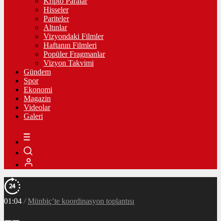
Kripto Paralar
Hisseler
Pariteler
Altınlar
Vizyondaki Filmler
Haftanın Filmleri
Popüler Fragmanlar
Vizyon Takvimi
Gündem
Spor
Ekonomi
Magazin
Videolar
Galeri
01:04
/
Münbiç’te koordinasyon toplantısı