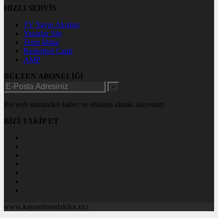
HIZLI SERVİS
TV Yayın Akışları
Yazarlar Site
Tenis İddaa
Basketbol Canlı
AMP
BÜLTEN ABONELİĞİ
+
Bu web sitesinden haber ve ebülten almak istiyorum
BİZİ TAKİP ET
www.kayserisondakika.xyz