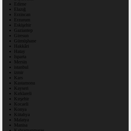
Edirne
Elazığ
Erzincan
Erzurum
Eskişehir
Gaziantep
Giresun
Gümüşhane
Hakkâri
Hatay
Isparta
Mersin
istanbul
izmir
Kars
Kastamonu
Kayseri
Kırklareli
Kırşehir
Kocaeli
Konya
Kütahya
Malatya
Manisa
Kahramanmaraş