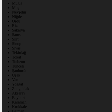
Muğla
Muş
Nevşehir
Niğde
Ordu
Rize
Sakarya
Samsun
Siirt
Sinop
Sivas
Tekirdağ
Tokat
Trabzon
Tunceli
Şanlıurfa
Uşak
Van
Yozgat
Zonguldak
Aksaray
Bayburt
Karaman
Kırıkkale
Batman