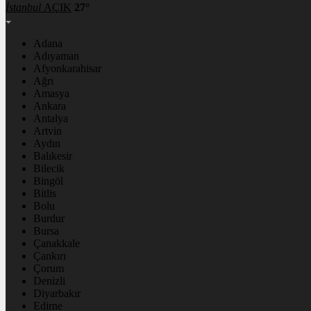
İstanbul
AÇIK
27°
Adana
Adıyaman
Afyonkarahisar
Ağrı
Amasya
Ankara
Antalya
Artvin
Aydın
Balıkesir
Bilecik
Bingöl
Bitlis
Bolu
Burdur
Bursa
Çanakkale
Çankırı
Çorum
Denizli
Diyarbakır
Edirne