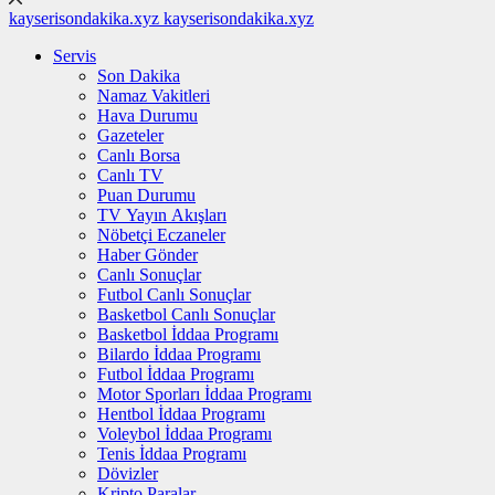
kayserisondakika.xyz
kayserisondakika.xyz
Servis
Son Dakika
Namaz Vakitleri
Hava Durumu
Gazeteler
Canlı Borsa
Canlı TV
Puan Durumu
TV Yayın Akışları
Nöbetçi Eczaneler
Haber Gönder
Canlı Sonuçlar
Futbol Canlı Sonuçlar
Basketbol Canlı Sonuçlar
Basketbol İddaa Programı
Bilardo İddaa Programı
Futbol İddaa Programı
Motor Sporları İddaa Programı
Hentbol İddaa Programı
Voleybol İddaa Programı
Tenis İddaa Programı
Dövizler
Kripto Paralar