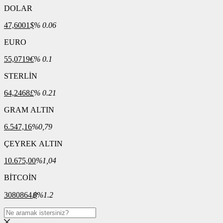
DOLAR
47,6001
$
% 0.06
EURO
55,0719
€
% 0.1
STERLİN
64,2468
£
% 0.21
GRAM ALTIN
6.547,16
%0,79
ÇEYREK ALTIN
10.675,00
%1,04
BİTCOİN
3080864
฿
%1.2