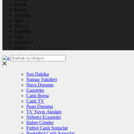
Şırnak
Bartın
Ardahan
Iğdır
Yalova
Karabük
Kilis
Osmaniye
Düzce
Son Dakika
Namaz Vakitleri
Hava Durumu
Gazeteler
Canlı Borsa
Canlı TV
Puan Durumu
TV Yayın Akışları
Nöbetçi Eczaneler
Haber Gönder
Futbol Canlı Sonuçlar
Basketbol Canlı Sonuçlar