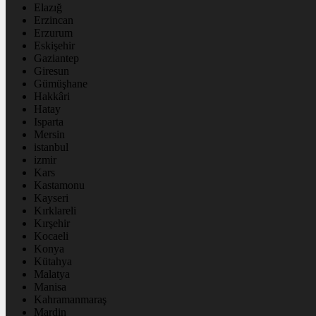
Elazığ
Erzincan
Erzurum
Eskişehir
Gaziantep
Giresun
Gümüşhane
Hakkâri
Hatay
Isparta
Mersin
istanbul
izmir
Kars
Kastamonu
Kayseri
Kırklareli
Kırşehir
Kocaeli
Konya
Kütahya
Malatya
Manisa
Kahramanmaraş
Mardin