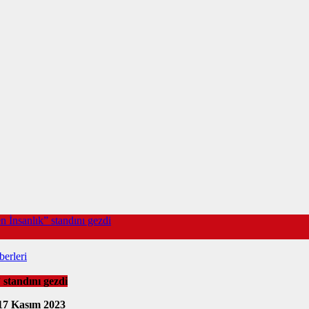
n İnsanlık” standını gezdi
erleri
 standını gezdi
17 Kasım 2023