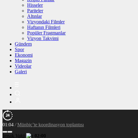
Hisseler
Pariteler
Altınlar
Vizyondaki Filmler
Haftanın Filmleri
Popüler Fragmanlar
Vizyon Takvimi
Gündem
Spor
Ekonomi
Magazin
Videolar
Galeri
01:04
/
Kadıköy’deki ‘Las Tesis’ performansına Valilik açıklaması: Su
İmsak
Vakti
02:00