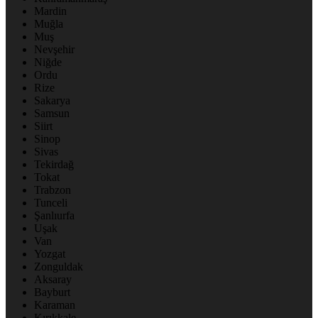
Mardin
Muğla
Muş
Nevşehir
Niğde
Ordu
Rize
Sakarya
Samsun
Siirt
Sinop
Sivas
Tekirdağ
Tokat
Trabzon
Tunceli
Şanlıurfa
Uşak
Van
Yozgat
Zonguldak
Aksaray
Bayburt
Karaman
Kırıkkale