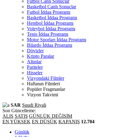
Futbol Canlı Sonuçlar
Basketbol Canlı Sonuçlar
Futbol İddaa Programı
Basketbol İddaa Programı
Hentbol İddaa Programı
Voleybol İddaa Programı
Tenis İddaa Programı
Motor Sporları İddaa Programı
Bilardo İddaa Programı
Dövizler
Kripto Paralar
Altınlar
Pariteler
Hisseler
Vizyondaki Filmler
Haftanın Filmleri
Popüler Fragmanlar
Vizyon Takvimi
SAR
Suudi Riyali
Son Güncelleme:
ALIŞ
SATIŞ
GÜNLÜK DEĞİŞİM
EN YÜKSEK
EN DÜŞÜK
KAPANIŞ
12.704
Günlük