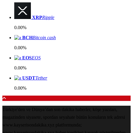
XRP
Ripple
0.00%
BCH
Bitcoin cash
0.00%
EOS
EOS
0.00%
USDT
Tether
0.00%
Türkiye'den ve Dünya’dan son dakika haberler, köşe yazıları,
magazinden siyasete, spordan seyahate bütün konuların tek adresi
www.kayserisondakika.xyz platformunda;
www.kayserisondakika.xyz haber içerikleri kaynak gösterilmeden