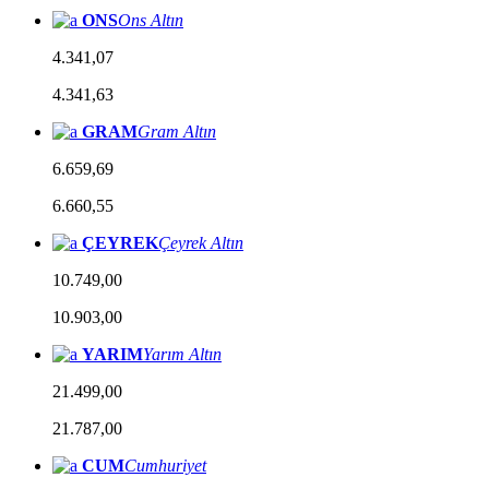
ONS
Ons Altın
4.341,07
4.341,63
GRAM
Gram Altın
6.659,69
6.660,55
ÇEYREK
Çeyrek Altın
10.749,00
10.903,00
YARIM
Yarım Altın
21.499,00
21.787,00
CUM
Cumhuriyet