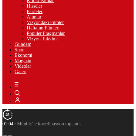
Kripto Paralar
Hisseler
Pariteler
Altınlar
Vizyondaki Filmler
Haftanın Filmleri
Popüler Fragmanlar
Vizyon Takvimi
Gündem
Spor
Ekonomi
Magazin
Videolar
Galeri
01:04
/
Yaşlı kadın, şizofren kızının çıkardığı iddia edilen yangında
öldü