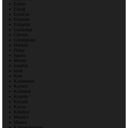
Edirne
Elazığ
Erzincan
Erzurum
Eskişehir
Gaziantep
Giresun
Gümüşhane
Hakkâri
Hatay
Isparta
Mersin
istanbul
izmir
Kars
Kastamonu
Kayseri
Kırklareli
Kırşehir
Kocaeli
Konya
Kütahya
Malatya
Manisa
Kahramanmaraş