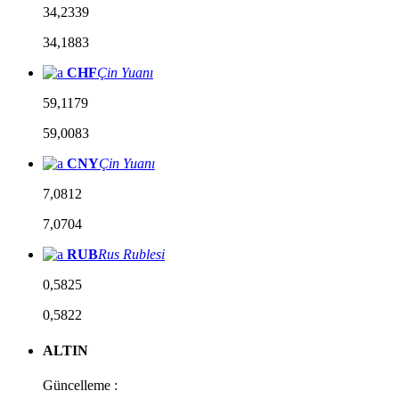
34,2339
34,1883
CHF
Çin Yuanı
59,1179
59,0083
CNY
Çin Yuanı
7,0812
7,0704
RUB
Rus Rublesi
0,5825
0,5822
ALTIN
Güncelleme :