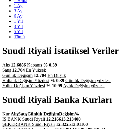
1 Hafta
1 Ay
3 Ay
6 Ay
1 Yıl
3 Yıl
5 Yıl
Tümü
Suudi Riyali İstatiksel Veriler
Alış
12.6886
Kapanış
% 0.39
Satış
12.704
En Yüksek
Günlük Değişim
12.704
En Düşük
Haftalık Değişim Yüzdesi
% 0.39
Günlük Değişim yüzdesi
Yıllık Değişim Yüzdesi
% 10.99
Aylık Değişim yüzdesi
Suudi Riyali Banka Kurları
Kur
Alış
Satış
Günlük Değişim
Değişim%
İŞ BANK Suudi Riyali
12.2166
13.2134
0
0
ŞEKERBANK Suudi Riyali
12.3225
13.011
0
0