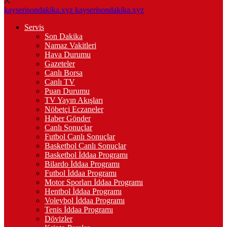
kayserisondakika.xyz
kayserisondakika.xyz
Servis
Son Dakika
Namaz Vakitleri
Hava Durumu
Gazeteler
Canlı Borsa
Canlı TV
Puan Durumu
TV Yayın Akışları
Nöbetçi Eczaneler
Haber Gönder
Canlı Sonuçlar
Futbol Canlı Sonuçlar
Basketbol Canlı Sonuçlar
Basketbol İddaa Programı
Bilardo İddaa Programı
Futbol İddaa Programı
Motor Sporları İddaa Programı
Hentbol İddaa Programı
Voleybol İddaa Programı
Tenis İddaa Programı
Dövizler