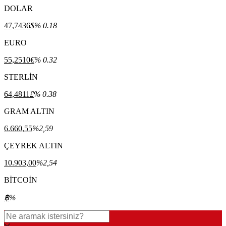
DOLAR
47,7436
$
% 0.18
EURO
55,2510
€
% 0.32
STERLİN
64,4811
£
% 0.38
GRAM ALTIN
6.660,55
%2,59
ÇEYREK ALTIN
10.903,00
%2,54
BİTCOİN
฿
%