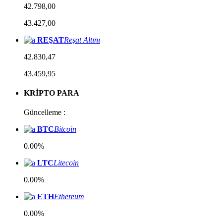
42.798,00
43.427,00
REŞAT
Reşat Altını
42.830,47
43.459,95
KRİPTO PARA
Güncelleme :
BTC
Bitcoin
0.00%
LTC
Litecoin
0.00%
ETH
Ethereum
0.00%