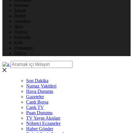
Batman
Şırnak
Bartın
Ardahan
Iğdır
Yalova
Karabük
Kilis
Osmaniye
Düzce
Son Dakika
Namaz Vakitleri
Hava Durumu
Gazeteler
Canlı Borsa
Canlı TV
Puan Durumu
TV Yayın Akışları
Nöbetçi Eczaneler
Haber Gönder