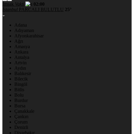
İmsak
Vakti
02:00
İstanbul
PARÇALI BULUTLU
25°
Adana
Adıyaman
Afyonkarahisar
Ağrı
Amasya
Ankara
Antalya
Artvin
Aydın
Balıkesir
Bilecik
Bingöl
Bitlis
Bolu
Burdur
Bursa
Çanakkale
Çankırı
Çorum
Denizli
Diyarbakır