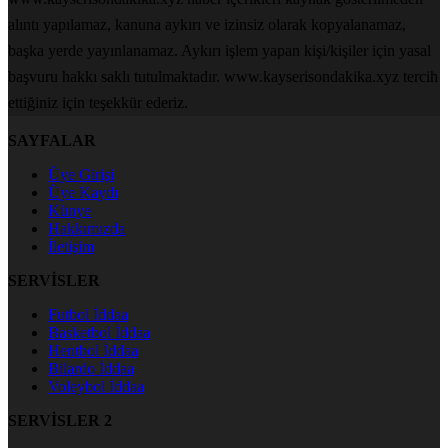
alıntı yapılamaz, kanuna aykırı ve izinsiz olarak kopyalanamaz,
başka yerde yayınlanamaz. Aykırı işlem yapan kişi/kişiler için yasal
başvuru hakkı saklı tutulmaktadır. www.kayserisondakika.xyz tercih
ettiğiniz için teşekkür ederiz.
SAYFALAR
Üye Girişi
Üye Kaydı
Künye
Hakkımızda
İletişim
SERVİSLER
Futbol İddaa
Basketbol İddaa
Hentbol İddaa
Bilardo İddaa
Voleybol İddaa
SERVİSLER 2