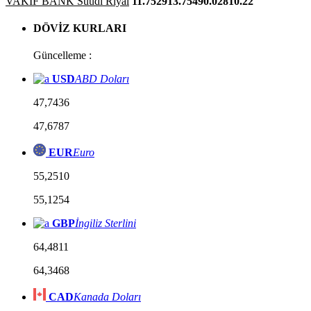
VAKIF BANK Suudi Riyal
11.7529
13.7549
0.0281
0.22
DÖVİZ KURLARI
Güncelleme :
USD
ABD Doları
47,7436
47,6787
EUR
Euro
55,2510
55,1254
GBP
İngiliz Sterlini
64,4811
64,3468
CAD
Kanada Doları