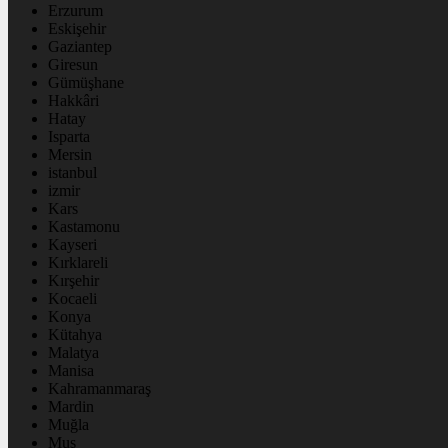
Erzurum
Eskişehir
Gaziantep
Giresun
Gümüşhane
Hakkâri
Hatay
Isparta
Mersin
istanbul
izmir
Kars
Kastamonu
Kayseri
Kırklareli
Kırşehir
Kocaeli
Konya
Kütahya
Malatya
Manisa
Kahramanmaraş
Mardin
Muğla
Muş