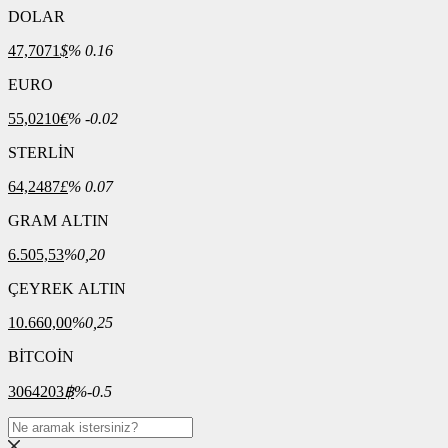
DOLAR
47,7071
$
% 0.16
EURO
55,0210
€
% -0.02
STERLİN
64,2487
£
% 0.07
GRAM ALTIN
6.505,53
%0,20
ÇEYREK ALTIN
10.660,00
%0,25
BİTCOİN
3064203
฿
%-0.5