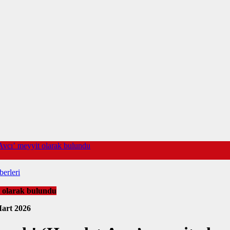
Avcı’ meyyit olarak bulundu
erleri
t olarak bulundu
art 2026