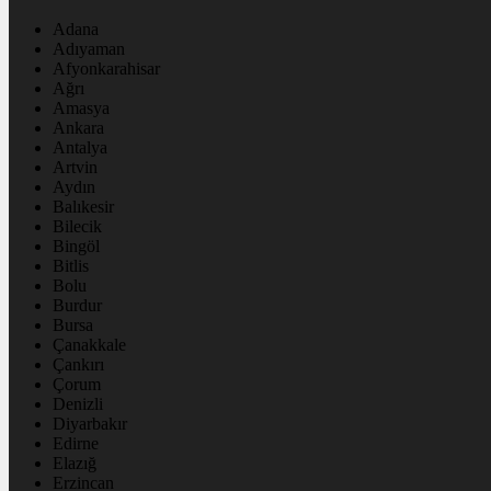
Adana
Adıyaman
Afyonkarahisar
Ağrı
Amasya
Ankara
Antalya
Artvin
Aydın
Balıkesir
Bilecik
Bingöl
Bitlis
Bolu
Burdur
Bursa
Çanakkale
Çankırı
Çorum
Denizli
Diyarbakır
Edirne
Elazığ
Erzincan