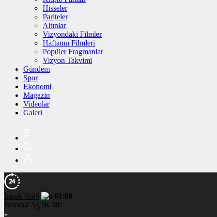
Hisseler
Pariteler
Altınlar
Vizyondaki Filmler
Haftanın Filmleri
Popüler Fragmanlar
Vizyon Takvimi
Gündem
Spor
Ekonomi
Magazin
Videolar
Galeri
İmsak
Vakti
02:00
İstanbul
AÇIK
30°