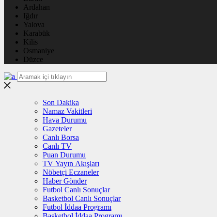
Ardahan
Iğdır
Yalova
Karabük
Kilis
Osmaniye
Düzce
Son Dakika
Namaz Vakitleri
Hava Durumu
Gazeteler
Canlı Borsa
Canlı TV
Puan Durumu
TV Yayın Akışları
Nöbetçi Eczaneler
Haber Gönder
Futbol Canlı Sonuçlar
Basketbol Canlı Sonuçlar
Futbol İddaa Programı
Basketbol İddaa Programı