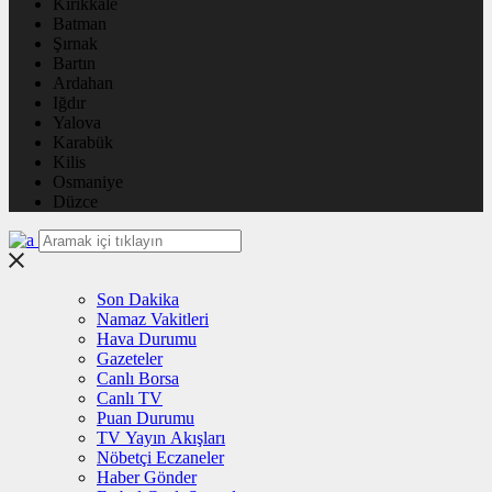
Kırıkkale
Batman
Şırnak
Bartın
Ardahan
Iğdır
Yalova
Karabük
Kilis
Osmaniye
Düzce
Son Dakika
Namaz Vakitleri
Hava Durumu
Gazeteler
Canlı Borsa
Canlı TV
Puan Durumu
TV Yayın Akışları
Nöbetçi Eczaneler
Haber Gönder