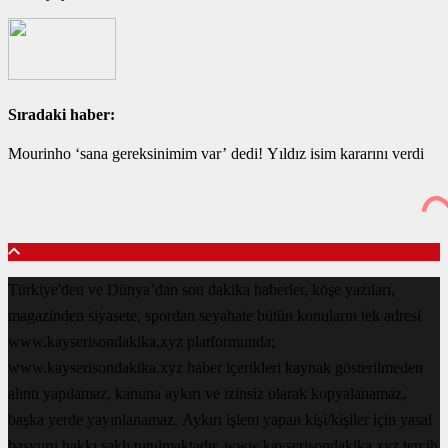
Sıradaki haber:
Mourinho ‘sana gereksinimim var’ dedi! Yıldız isim kararını verdi
Türkiye'den ve Dünya’dan son dakika haberler, köşe yazıları,
magazinden siyasete, spordan seyahate bütün konuların tek adresi
www.kayserisondakika.xyz platformunda;
www.kayserisondakika.xyz haber içerikleri kaynak gösterilmeden
alıntı yapılamaz, kanuna aykırı ve izinsiz olarak kopyalanamaz,
başka yerde yayınlanamaz. Aykırı işlem yapan kişi/kişiler için yasal
başvuru hakkı saklı tutulmaktadır. www.kayserisondakika.xyz tercih