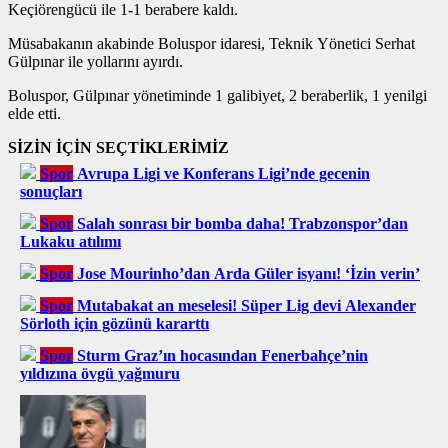
Keçiörengücü ile 1-1 berabere kaldı.
Müsabakanın akabinde Boluspor idaresi, Teknik Yönetici Serhat
Gülpınar ile yollarını ayırdı.
Boluspor, Gülpınar yönetiminde 1 galibiyet, 2 beraberlik, 1 yenilgi
elde etti.
SİZİN İÇİN SEÇTİKLERİMİZ
Spor
Avrupa Ligi ve Konferans Ligi’nde gecenin
sonuçları
Spor
Salah sonrası bir bomba daha! Trabzonspor’dan
Lukaku atılımı
Spor
Jose Mourinho’dan Arda Güler isyanı! ‘İzin verin’
Spor
Mutabakat an meselesi! Süper Lig devi Alexander
Sörloth için gözünü kararttı
Spor
Sturm Graz’ın hocasından Fenerbahçe’nin
yıldızına övgü yağmuru