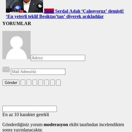
Spor
Serdal Adalı ‘Çalışıyoruz’ demişti!
‘En yeterli teklif Beşiktaş’tan’ diyerek açıkladılar
YORUMLAR
Gönder
En az 10 karakter gerekli
Gönderdiğiniz yorum
moderasyon
ekibi tarafından incelendikten
sonra yayınlanacaktır.