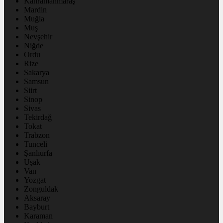
Kahramanmaraş
Mardin
Muğla
Muş
Nevşehir
Niğde
Ordu
Rize
Sakarya
Samsun
Siirt
Sinop
Sivas
Tekirdağ
Tokat
Trabzon
Tunceli
Şanlıurfa
Uşak
Van
Yozgat
Zonguldak
Aksaray
Bayburt
Karaman