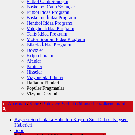
Futbol Canlı Sonuçlar
Basketbol Canlı Sonuçlar
Futbol İddaa Programı
Basketbol İddaa Programı
Hentbol İddaa Programı
Voleybol İddaa Programı
Tenis İddaa Programı
Motor Sporları İddaa Programı
Bilardo İddaa Programı
Dövizler
Kripto Paralar
Altınlar
Pariteler
Hisseler
Vizyondaki Filmler
Haftanın Filmleri
Popüler Fragmanlar
Vizyon Takvimi
Anasayfa
/
Spor
/
Boluspor, Serhat Gülpınar ile yollarını ayırdı
Kayseri Son Dakika Haberleri Kayseri Son Dakika Kayseri
Haberleri
Spor