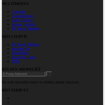
MULTİMEDYA
Gazeteler
Hava Durumu
Haber Gönder
Namaz Vakitleri
TV Yayın Akışları
HIZLI SERVİS
TV Yayın Akışları
Yazarlar Site
Tenis İddaa
Basketbol Canlı
AMP
BÜLTEN ABONELİĞİ
+
Bu web sitesinden haber ve ebülten almak istiyorum
BİZİ TAKİP ET