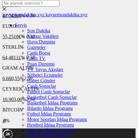
DOLAR
kayserisondakika.xyz
kayserisondakika.xyz
47,7436
$
% 0.18
Servis
EURO
Son Dakika
Namaz Vakitleri
55,2510
€
% 0.32
Hava Durumu
STERLİN
Gazeteler
Canlı Borsa
64,4811
£
% 0.38
Canlı TV
Puan Durumu
GRAM ALTIN
TV Yayın Akışları
Nöbetçi Eczaneler
6.660,55
%2,59
Haber Gönder
Canlı Sonuçlar
ÇEYREK ALTIN
Futbol Canlı Sonuçlar
Basketbol Canlı Sonuçlar
10.903,00
%2,54
Basketbol İddaa Programı
Bilardo İddaa Programı
BİTCOİN
Futbol İddaa Programı
Motor Sporları İddaa Programı
฿
%
Hentbol İddaa Programı
Voleybol İddaa Programı
Tenis İddaa Programı