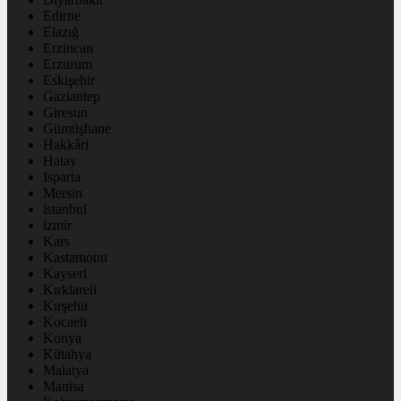
Edirne
Elazığ
Erzincan
Erzurum
Eskişehir
Gaziantep
Giresun
Gümüşhane
Hakkâri
Hatay
Isparta
Mersin
istanbul
izmir
Kars
Kastamonu
Kayseri
Kırklareli
Kırşehir
Kocaeli
Konya
Kütahya
Malatya
Manisa