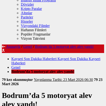
Bilardo İddaa Programı
Dövizler
Kripto Paralar
Altınlar
Pariteler
Hisseler
Vizyondaki Filmler
Haftanın Filmleri
Popüler Fragmanlar
Vizyon Takvimi
Anasayfa
/
Genel
/
Bodrum’da 5 motoryat alev alev yandı!
Kayseri Son Dakika Haberleri Kayseri Son Dakika Kayseri
Haberleri
Genel
Bodrum’da 5 motoryat alev alev yandı!
79 kez okunmuştur
Yayınlanma Tarihi: 23 Mart 2026 06:30
79
23
Mart 2026
Bodrum’da 5 motoryat alev
alev yandı!