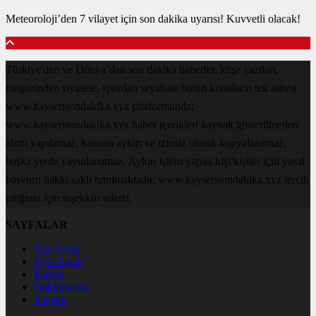
Meteoroloji’den 7 vilayet için son dakika uyarısı! Kuvvetli olacak!
Türkiye'den ve Dünya’dan son dakika haberler, köşe yazıları,
magazinden siyasete, spordan seyahate bütün konuların tek adresi
www.kayserisondakika.xyz platformunda;
www.kayserisondakika.xyz haber içerikleri kaynak gösterilmeden
alıntı yapılamaz, kanuna aykırı ve izinsiz olarak kopyalanamaz,
başka yerde yayınlanamaz. Aykırı işlem yapan kişi/kişiler için yasal
başvuru hakkı saklı tutulmaktadır. www.kayserisondakika.xyz tercih
ettiğiniz için teşekkür ederiz.
SAYFALAR
Üye Girişi
Üye Kaydı
Künye
Hakkımızda
İletişim