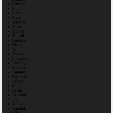
Samsun
Siirt
Sinop
Sivas
Tekirdağ
Tokat
Trabzon
Tunceli
Şanlıurfa
Uşak
Van
Yozgat
Zonguldak
Aksaray
Bayburt
Karaman
Kırıkkale
Batman
Şırnak
Bartın
Ardahan
Iğdır
Yalova
Karabük
Kilis