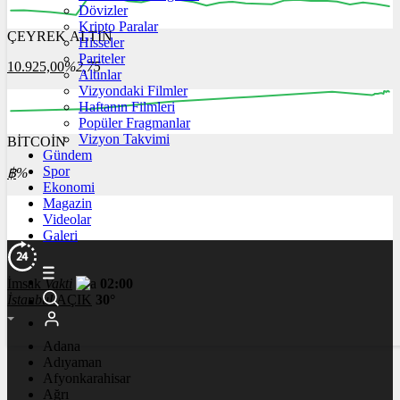
Dövizler
Kripto Paralar
ÇEYREK ALTIN
Hisseler
12:00
13:00
14:00
15:00
16:00
Pariteler
10.925,00
%2,75
Altınlar
Vizyondaki Filmler
Haftanın Filmleri
Popüler Fragmanlar
Vizyon Takvimi
BİTCOİN
00:00
00:00
00:00
00:00
00:00
Gündem
Spor
฿
%
Ekonomi
Magazin
Videolar
Galeri
İmsak
Vakti
02:00
İstanbul
AÇIK
30°
Adana
Adıyaman
Afyonkarahisar
Ağrı