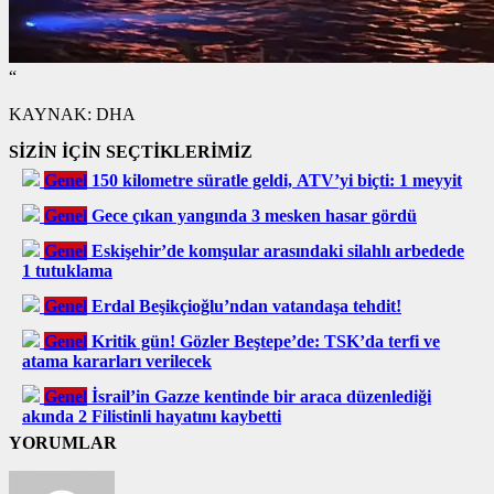
“
KAYNAK:
DHA
SİZİN İÇİN SEÇTİKLERİMİZ
Genel
150 kilometre süratle geldi, ATV’yi biçti: 1 meyyit
Genel
Gece çıkan yangında 3 mesken hasar gördü
Genel
Eskişehir’de komşular arasındaki silahlı arbedede
1 tutuklama
Genel
Erdal Beşikçioğlu’ndan vatandaşa tehdit!
Genel
Kritik gün! Gözler Beştepe’de: TSK’da terfi ve
atama kararları verilecek
Genel
İsrail’in Gazze kentinde bir araca düzenlediği
akında 2 Filistinli hayatını kaybetti
YORUMLAR