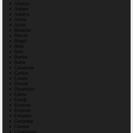
Amasya
Ankara
Antalya
Artvin
Aydın
Balıkesir
Bilecik
Bingöl
Bitlis
Bolu
Burdur
Bursa
Çanakkale
Çankırı
Çorum
Denizli
Diyarbakır
Edirne
Elazığ
Erzincan
Erzurum
Eskişehir
Gaziantep
Giresun
Gümüşhane