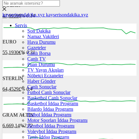
DOLAR
kayserisondakika.xyz
kayserisondakika.xyz
47,6959
$
% 0.14
Servis
Son Dakika
Namaz Vakitleri
EURO
Hava Durumu
12:00
13:00
14:00
15:00
16:00
Gazeteler
55,1930
€
% 0.31
Canlı Borsa
Canlı TV
Puan Durumu
TV Yayın Akışları
Nöbetçi Eczaneler
STERLİN
12:00
Haber Gönder
13:00
14:00
15:00
16:00
Canlı Sonuçlar
64,4529
£
% 0.4
Futbol Canlı Sonuçlar
Basketbol Canlı Sonuçlar
Basketbol İddaa Programı
Bilardo İddaa Programı
Futbol İddaa Programı
GRAM ALTIN
12:00
13:00
14:00
15:00
16:00
Motor Sporları İddaa Programı
6.669,14
%2,72
Hentbol İddaa Programı
Voleybol İddaa Programı
Tenis İddaa Programı