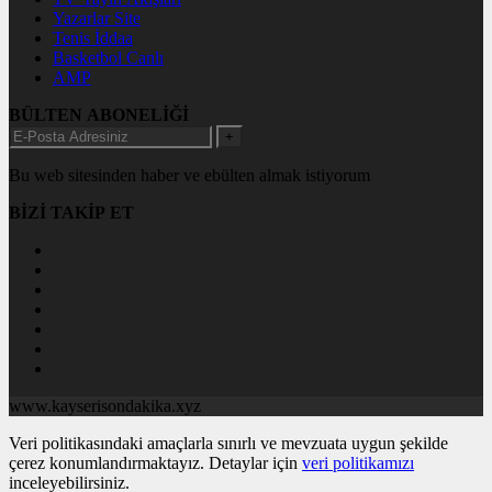
Yazarlar Site
Tenis İddaa
Basketbol Canlı
AMP
BÜLTEN ABONELİĞİ
+
Bu web sitesinden haber ve ebülten almak istiyorum
BİZİ TAKİP ET
www.kayserisondakika.xyz
Veri politikasındaki amaçlarla sınırlı ve mevzuata uygun şekilde
çerez konumlandırmaktayız. Detaylar için
veri politikamızı
inceleyebilirsiniz.