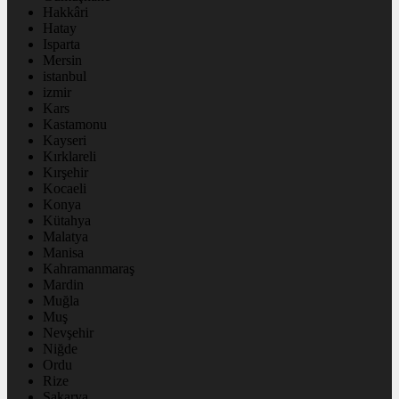
Hakkâri
Hatay
Isparta
Mersin
istanbul
izmir
Kars
Kastamonu
Kayseri
Kırklareli
Kırşehir
Kocaeli
Konya
Kütahya
Malatya
Manisa
Kahramanmaraş
Mardin
Muğla
Muş
Nevşehir
Niğde
Ordu
Rize
Sakarya