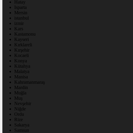
Hatay
Isparta
Mersin
istanbul
izmir
Kars
Kastamonu
Kayseri
Kırklareli
Kırşehir
Kocaeli
Konya
Kütahya
Malatya
Manisa
Kahramanmaraş
Mardin
Muğla
Muş
Nevşehir
Niğde
Ordu
Rize
Sakarya
Samsun