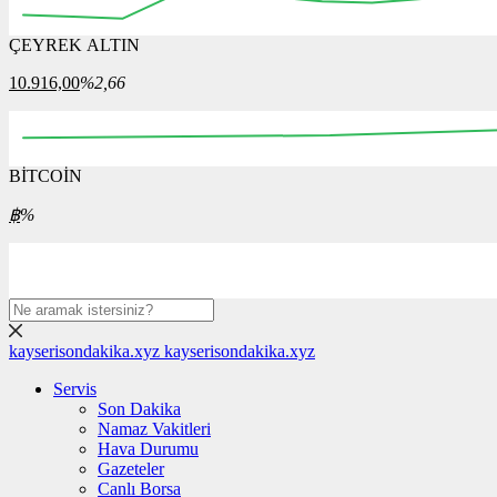
ÇEYREK ALTIN
12:00
12:15
12:30
12:45
13:00
13:15
13:30
10.916,00
%2,66
BİTCOİN
00:00
08:00
16:00
00:00
08:00
฿
%
kayserisondakika.xyz
kayserisondakika.xyz
Servis
Son Dakika
Namaz Vakitleri
Hava Durumu
Gazeteler
Canlı Borsa