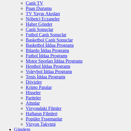
Canlı TV
Puan Durumu
TV Yayın Akışları
Nöbetçi Eczaneler
Haber Gönder
Canlı Sonuçlar
Futbol Canlı Sonuçlar
Basketbol Canlı Sonuçlar
Basketbol İddaa Programı
Bilardo İddaa Programı
Futbol İddaa Programı
Motor Sporları İddaa Programı
Hentbol İddaa Programı
Voleybol İddaa Programı
Tenis İddaa Programı
Dövizler
Kripto Paralar
Hisseler
Pariteler
Altınlar
Vizyondaki Filmler
Haftanın Filmleri
Popüler Fragmanlar
Vizyon Takvimi
Gündem