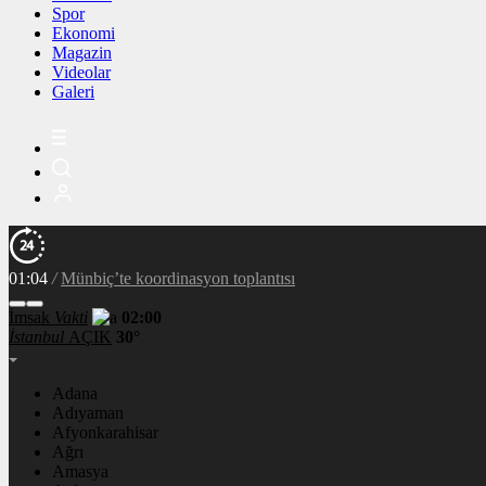
Spor
Ekonomi
Magazin
Videolar
Galeri
oplantısı
İmsak
Vakti
02:00
İstanbul
AÇIK
30°
Adana
Adıyaman
Afyonkarahisar
Ağrı
Amasya