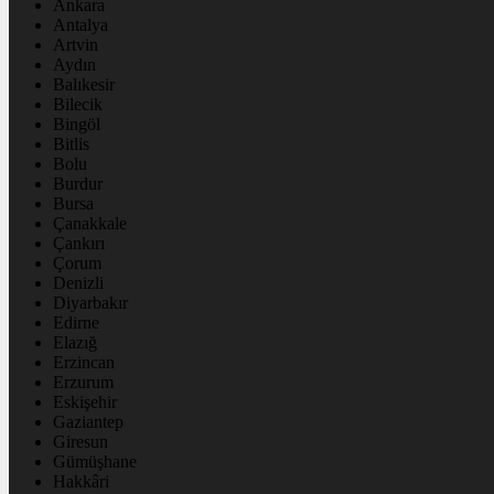
Ankara
Antalya
Artvin
Aydın
Balıkesir
Bilecik
Bingöl
Bitlis
Bolu
Burdur
Bursa
Çanakkale
Çankırı
Çorum
Denizli
Diyarbakır
Edirne
Elazığ
Erzincan
Erzurum
Eskişehir
Gaziantep
Giresun
Gümüşhane
Hakkâri