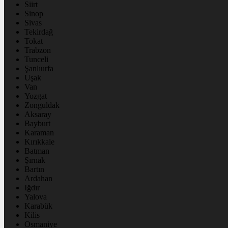
Siirt
Sinop
Sivas
Tekirdağ
Tokat
Trabzon
Tunceli
Şanlıurfa
Uşak
Van
Yozgat
Zonguldak
Aksaray
Bayburt
Karaman
Kırıkkale
Batman
Şırnak
Bartın
Ardahan
Iğdır
Yalova
Karabük
Kilis
Osmaniye