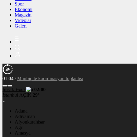
Spor
Ekonomi
Magazin
Videolar
Galeri
oplantısı
İmsak
Vakti
02:00
İstanbul
AÇIK
29°
Adana
Adıyaman
Afyonkarahisar
Ağrı
Amasya