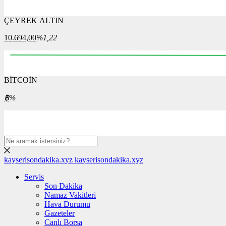
ÇEYREK ALTIN
10:30
10:45
11:00
11:15
11:30
11:45
12:00
10.694,00
%1,22
BİTCOİN
21:00
22:00
23:00
00:00
01:00
02:00
฿
%
kayserisondakika.xyz
kayserisondakika.xyz
Servis
Son Dakika
Namaz Vakitleri
Hava Durumu
Gazeteler
Canlı Borsa