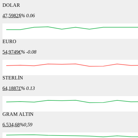
DOLAR
47,5982
$
% 0.06
EURO
10:30
10:45
11:00
11:15
11:30
11:45
54,9749
€
% -0.08
STERLİN
10:30
10:45
11:00
11:15
11:30
11:45
12:00
64,1887
£
% 0.13
GRAM ALTIN
10:30
10:45
11:00
11:15
11:30
11:45
12:00
6.534,68
%0,59