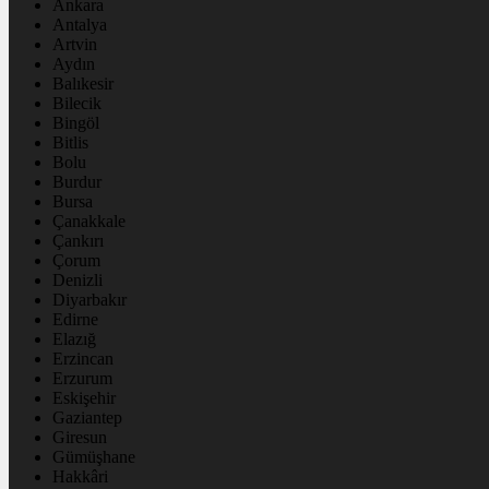
Ankara
Antalya
Artvin
Aydın
Balıkesir
Bilecik
Bingöl
Bitlis
Bolu
Burdur
Bursa
Çanakkale
Çankırı
Çorum
Denizli
Diyarbakır
Edirne
Elazığ
Erzincan
Erzurum
Eskişehir
Gaziantep
Giresun
Gümüşhane
Hakkâri