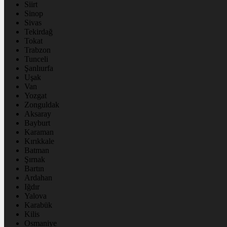
Siirt
Sinop
Sivas
Tekirdağ
Tokat
Trabzon
Tunceli
Şanlıurfa
Uşak
Van
Yozgat
Zonguldak
Aksaray
Bayburt
Karaman
Kırıkkale
Batman
Şırnak
Bartın
Ardahan
Iğdır
Yalova
Karabük
Kilis
Osmaniye