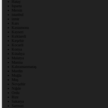
Hatay
Isparta
Mersin
istanbul
izmir
Kars
Kastamonu
Kayseri
Kırklareli
Kırşehir
Kocaeli
Konya
Kütahya
Malatya
Manisa
Kahramanmaraş
Mardin
Muğla
Muş
Nevşehir
Niğde
Ordu
Rize
Sakarya
Samsun