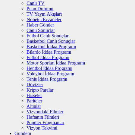
Canlı TV
Puan Durumu
TV Yayın Akışları
Nöbetçi Eczaneler
Haber Gönder
Canlı Sonuçlar
Futbol Canlı Sonuçlar
Basketbol Canlı Sonuçlar
Basketbol İddaa Programı
Bilardo İddaa Programı
Futbol İddaa Programı
Motor Sporları İddaa Programı
Hentbol İddaa Programı
Voleybol İddaa Programı
Tenis İddaa Programı
Dövizler
Kripto Paralar
Hisseler
Pariteler
Altınlar
Vizyondaki Filmler
Haftanın Filmleri
Popüler Fragmanlar
Vizyon Takvimi
Gündem