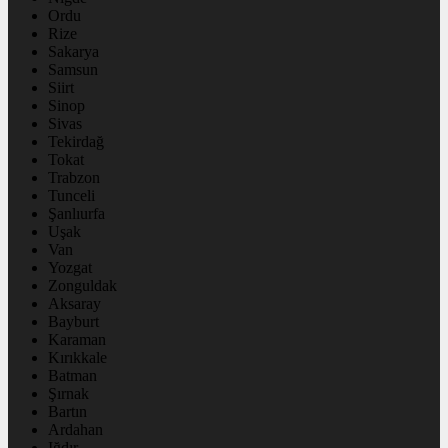
Ordu
Rize
Sakarya
Samsun
Siirt
Sinop
Sivas
Tekirdağ
Tokat
Trabzon
Tunceli
Şanlıurfa
Uşak
Van
Yozgat
Zonguldak
Aksaray
Bayburt
Karaman
Kırıkkale
Batman
Şırnak
Bartın
Ardahan
Iğdır