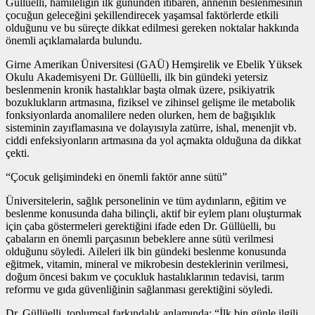
Güllüelli, hamileliğin ilk gününden itibaren, annenin beslenmesinin
çocuğun geleceğini şekillendirecek yaşamsal faktörlerde etkili
olduğunu ve bu süreçte dikkat edilmesi gereken noktalar hakkında
önemli açıklamalarda bulundu.
Girne Amerikan Üniversitesi (GAÜ) Hemşirelik ve Ebelik Yüksek
Okulu Akademisyeni Dr. Güllüelli, ilk bin gündeki yetersiz
beslenmenin kronik hastalıklar başta olmak üzere, psikiyatrik
bozuklukların artmasına, fiziksel ve zihinsel gelişme ile metabolik
fonksiyonlarda anomalilere neden olurken, hem de bağışıklık
sisteminin zayıflamasına ve dolayısıyla zatürre, ishal, menenjit vb.
ciddi enfeksiyonların artmasına da yol açmakta olduğuna da dikkat
çekti.
“Çocuk gelişimindeki en önemli faktör anne sütü”
Üniversitelerin, sağlık personelinin ve tüm aydınların, eğitim ve
beslenme konusunda daha bilinçli, aktif bir eylem planı oluşturmak
için çaba göstermeleri gerektiğini ifade eden Dr. Güllüelli, bu
çabaların en önemli parçasının bebeklere anne sütü verilmesi
olduğunu söyledi. Aileleri ilk bin gündeki beslenme konusunda
eğitmek, vitamin, mineral ve mikrobesin desteklerinin verilmesi,
doğum öncesi bakım ve çocukluk hastalıklarının tedavisi, tarım
reformu ve gıda güvenliğinin sağlanması gerektiğini söyledi.
Dr. Güllüelli, toplumsal farkındalık anlamında; “İlk bin günle ilgili