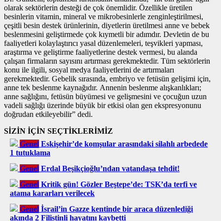
olarak sektörlerin desteği de çok önemlidir. Özellikle üretilen
besinlerin vitamin, mineral ve mikrobesinlerle zenginleştirilmesi,
çeşitli besin destek ürünlerinin, diyetlerin üretilmesi anne ve bebek
beslenmesini geliştirmede çok kıymetli bir adımdır. Devletin de bu
faaliyetleri kolaylaştırıcı yasal düzenlemeleri, teşvikleri yapması,
araştırma ve geliştirme faaliyetlerine destek vermesi, bu alanda
çalışan firmaların sayısını artırması gerekmektedir. Tüm sektörlerin
konu ile ilgili, sosyal medya faaliyetlerini de artırmaları
gerekmektedir. Gebelik sırasında, embriyo ve fetüsün gelişimi için,
anne tek beslenme kaynağıdır. Annenin beslenme alışkanlıkları;
anne sağlığını, fetüsün büyümesi ve gelişmesini ve çocuğun uzun
vadeli sağlığı üzerinde büyük bir etkisi olan gen ekspresyonunu
doğrudan etkileyebilir” dedi.
SİZİN İÇİN SEÇTİKLERİMİZ
Genel
Eskişehir’de komşular arasındaki silahlı arbedede
1 tutuklama
Genel
Erdal Beşikçioğlu’ndan vatandaşa tehdit!
Genel
Kritik gün! Gözler Beştepe’de: TSK’da terfi ve
atama kararları verilecek
Genel
İsrail’in Gazze kentinde bir araca düzenlediği
akında 2 Filistinli hayatını kaybetti