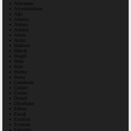
Adıyaman
Afyonkarahisar
Ağrı
Amasya
Ankara
Antalya
Artvin
Aydın
Balıkesir
Bilecik
Bingöl
Bitlis
Bolu
Burdur
Bursa
Çanakkale
Çankırı
Çorum
Denizli
Diyarbakır
Edirne
Elazığ
Erzincan
Erzurum
Eskişehir