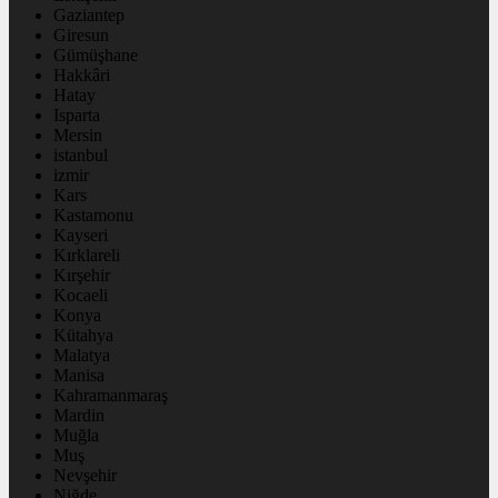
Gaziantep
Giresun
Gümüşhane
Hakkâri
Hatay
Isparta
Mersin
istanbul
izmir
Kars
Kastamonu
Kayseri
Kırklareli
Kırşehir
Kocaeli
Konya
Kütahya
Malatya
Manisa
Kahramanmaraş
Mardin
Muğla
Muş
Nevşehir
Niğde