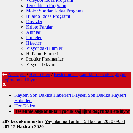
Voleybol İddaa Programı
Tenis İddaa Programı
Motor Sporları İddaa Programı
Bilardo İddaa Programı
Dövizler
Kripto Paralar
Altınlar
Pariteler
Hisseler
Vizyondaki Filmler
Haftanın Filmleri
Popüler Fragmanlar
Vizyon Takvimi
Anasayfa
/
Her Telden
/
Beslenme alışkanlıkları çocuk sağlığını
doğrudan etkiliyor
Kayseri Son Dakika Haberleri Kayseri Son Dakika Kayseri
Haberleri
Her Telden
Beslenme alışkanlıkları çocuk sağlığını doğrudan etkiliyor
207 kez okunmuştur
Yayınlanma Tarihi: 15 Haziran 2020 09:53
207
15 Haziran 2020