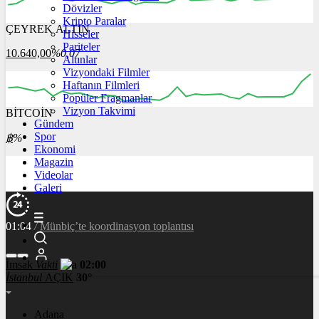
Dövizler
Kripto Paralar
ÇEYREK ALTIN
Hisseler
00:00
00:00
00:00
00:00
00:00
Pariteler
10.640,00
%0,07
Altınlar
Vizyondaki Filmler
Haftanın Filmleri
Popüler Fragmanlar
Vizyon Takvimi
BİTCOİN
00:00
00:00
00:00
00:00
00:00
Gündem
Spor
฿
%
Ekonomi
Magazin
Videolar
Galeri
01:04
/
Münbiç’te koordinasyon toplantısı
İmsak
Vakti
02:00
İstanbul
AÇIK
30°
Adana