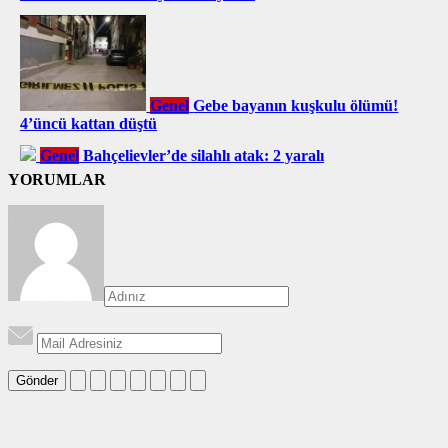
Genel
Gebe bayanın kuşkulu ölümü!
4’üncü kattan düştü
Genel
Bahçelievler’de silahlı atak: 2 yaralı
YORUMLAR
Gönder