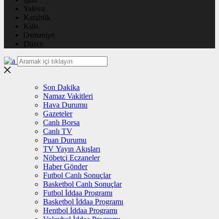
Yalova
Karabük
Kilis
Osmaniye
Düzce
Son Dakika
Namaz Vakitleri
Hava Durumu
Gazeteler
Canlı Borsa
Canlı TV
Puan Durumu
TV Yayın Akışları
Nöbetçi Eczaneler
Haber Gönder
Futbol Canlı Sonuçlar
Basketbol Canlı Sonuçlar
Futbol İddaa Programı
Basketbol İddaa Programı
Hentbol İddaa Programı