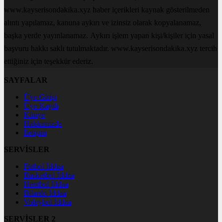
www.kayserisondakika.xyz haber içerikleri kaynak gösterilmeden
alıntı yapılamaz, kanuna aykırı ve izinsiz olarak kopyalanamaz,
başka yerde yayınlanamaz. Aykırı işlem yapan kişi/kişiler için yasal
başvuru hakkı saklı tutulmaktadır. www.kayserisondakika.xyz tercih
ettiğiniz için teşekkür ederiz.
SAYFALAR
Üye Girişi
Üye Kaydı
Künye
Hakkımızda
İletişim
SERVİSLER
Futbol İddaa
Basketbol İddaa
Hentbol İddaa
Bilardo İddaa
Voleybol İddaa
SERVİSLER 2