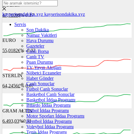
DOLAR
kayserisondakika.xyz
kayserisondakika.xyz
47,7109
$
% 0.17
Servis
Son Dakika
Namaz Vakitleri
EURO
Hava Durumu
00:00
00:00
00:00
00:00
00:00
Gazeteler
55,0182
€
% -0.02
Canlı Borsa
Canlı TV
Puan Durumu
TV Yayın Akışları
Nöbetçi Eczaneler
STERLİN
00:00
00:00
Haber Gönder
00:00
00:00
00:00
00:00
Canlı Sonuçlar
64,2456
£
% 0.07
Futbol Canlı Sonuçlar
Basketbol Canlı Sonuçlar
Basketbol İddaa Programı
Bilardo İddaa Programı
Futbol İddaa Programı
GRAM ALTIN
00:00
00:00
00:00
00:00
00:00
00:00
Motor Sporları İddaa Programı
6.493,03
%0,01
Hentbol İddaa Programı
Voleybol İddaa Programı
Tenis İddaa Programı