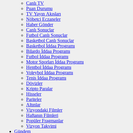
Canlı TV
Puan Durumu
TV Yayın Akışları
Nöbetçi Eczaneler
Haber Gönder
Canlı Sonuçlar
Futbol Canlı Sonuçlar
Basketbol Canlı Sonuçlar
Basketbol İddaa Programı
Bilardo İddaa Programı
Futbol İddaa Programı
Motor Sporları İddaa Programı
Hentbol İddaa Programı
Voleybol İddaa Programı
Tenis İddaa Programı
Dövizler
Kripto Paralar
Hisseler
Pariteler
Altınlar
Vizyondaki Filmler
Haftanın Filmleri
Popüler Fragmanlar
Vizyon Takvimi
Gündem