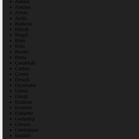
Ankara
Antalya
Artvin
Aydın
Balıkesir
Bilecik
Bingöl
Bitlis
Bolu
Burdur
Bursa
Çanakkale
Çankırı
Çorum
Denizli
Diyarbakır
Edirne
Elazığ
Erzincan
Erzurum
Eskişehir
Gaziantep
Giresun
Gümüşhane
Hakkâri