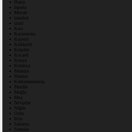
Hatay
Isparta
Mersin
istanbul
izmir
Kars
Kastamonu
Kayseri
Kırklareli
Kırşehir
Kocaeli
Konya
Kütahya
Malatya
Manisa
Kahramanmaraş
Mardin
Muğla
Muş
Nevşehir
Niğde
Ordu
Rize
Sakarya
Samsun