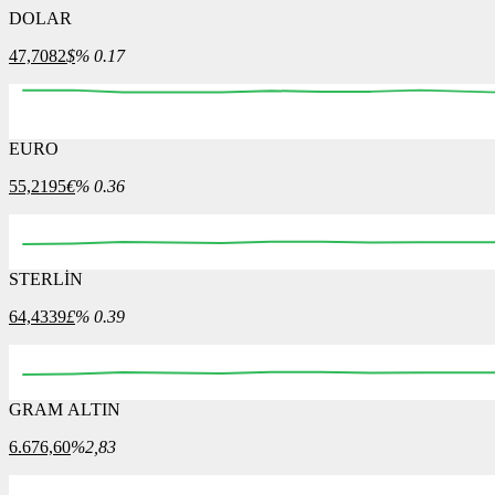
DOLAR
47,7082
$
% 0.17
EURO
09:00
09:15
09:30
09:45
10:00
10:15
10:30
55,2195
€
% 0.36
STERLİN
09:00
09:15
09:30
09:45
10:00
10:15
64,4339
£
% 0.39
GRAM ALTIN
09:00
09:15
09:30
09:45
10:00
10:15
6.676,60
%2,83