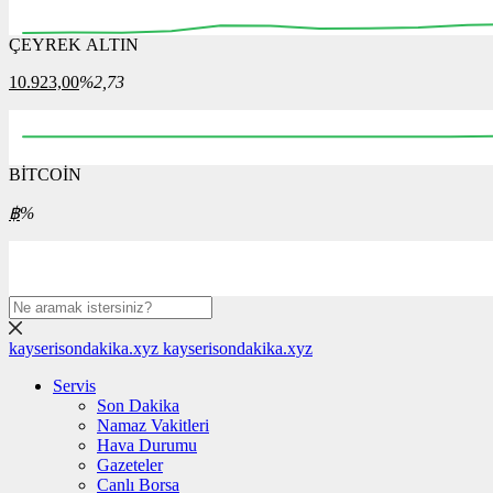
ÇEYREK ALTIN
09:00
09:15
09:30
09:45
10:00
10:15
10:30
10.923,00
%2,73
BİTCOİN
00:00
12:00
00:00
12:00
00:00
฿
%
kayserisondakika.xyz
kayserisondakika.xyz
Servis
Son Dakika
Namaz Vakitleri
Hava Durumu
Gazeteler
Canlı Borsa