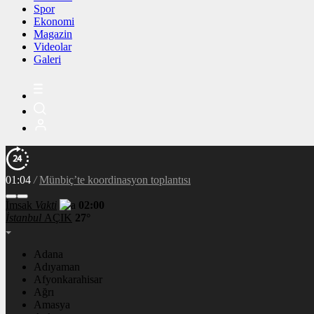
Spor
Ekonomi
Magazin
Videolar
Galeri
01:04
/
Dünya ge
İmsak
Vakti
02:00
İstanbul
AÇIK
27°
Adana
Adıyaman
Afyonkarahisar
Ağrı
Amasya