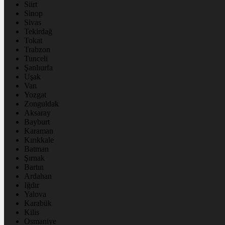
Siirt
Sinop
Sivas
Tekirdağ
Tokat
Trabzon
Tunceli
Şanlıurfa
Uşak
Van
Yozgat
Zonguldak
Aksaray
Bayburt
Karaman
Kırıkkale
Batman
Şırnak
Bartın
Ardahan
Iğdır
Yalova
Karabük
Kilis
Osmaniye