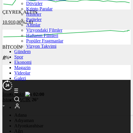
Dövizler
Kripto Paralar
ÇEYREK ALTIN
Hisseler
12:00
13:00
14:00
15:00
16:00
Pariteler
10.910,00
%2,61
Altınlar
Vizyondaki Filmler
Haftanın Filmleri
Popüler Fragmanlar
Vizyon Takvimi
BİTCOİN
00:00
00:00
00:00
00:00
00:00
Gündem
Spor
฿
%
Ekonomi
Magazin
Videolar
Galeri
İmsak
Vakti
02:00
İstanbul
AÇIK
26°
Adana
Adıyaman
Afyonkarahisar
Ağrı