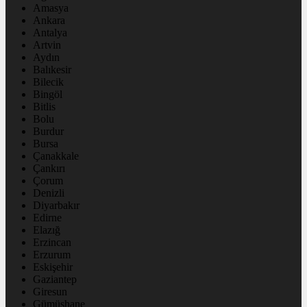
Amasya
Ankara
Antalya
Artvin
Aydın
Balıkesir
Bilecik
Bingöl
Bitlis
Bolu
Burdur
Bursa
Çanakkale
Çankırı
Çorum
Denizli
Diyarbakır
Edirne
Elazığ
Erzincan
Erzurum
Eskişehir
Gaziantep
Giresun
Gümüşhane