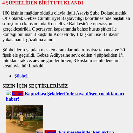
4 ŞÜPHELİDEN BİRİ TUTUKLANDI
160 kişinin mağdur olduğu olayla ilgili Asayiş Şube Dolandırıcılık
Ofis olarak Gebze Cumhuriyet Başsavcılığı koordinesinde başlatılan
soruşturma kapsamında Kocaeli ve Balıkesir’de operasyon
gerçekleştirildi. Operasyon kapsamında bahse husus şirket ile
kontağı bulunan 3 kuşkulu Kocaeli’de, 1 kuşkulu ise Balıkesir
yakalanarak gözaltına alındı.
Şüphelilerin yapılan mesken aramalarında ruhsatsız tabanca ve 30
fişek ele geçirildi. Gebze Adliyesine sevk edilen 4 şüpheliden 1’i
tutuklanarak cezaevine gönderilirken, 3 kuşkulu isimli denetim
koşuluyla hür bırakıldı.
Şüpheli
SİZİN İÇİN SEÇTİKLERİMİZ
Genel
Kapuzbaşı Şelaleleri’nde suya düşen çocuktan acı
haber!
Genel
‘Kız meselesinde’ kan aktı: 2