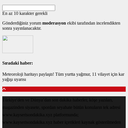
En az 10 karakter gerekli
Gönderdiğiniz yorum
moderasyon
ekibi tarafından incelendikten
sonra yayınlanacaktır.
Sıradaki haber:
Meteoroloji haritayı paylaştı! Tüm yurtta yağmur, 11 vilayet için kar
yağışı uyarısı
Türkiye'den ve Dünya’dan son dakika haberler, köşe yazıları,
magazinden siyasete, spordan seyahate bütün konuların tek adresi
www.kayserisondakika.xyz platformunda;
www.kayserisondakika.xyz haber içerikleri kaynak gösterilmeden