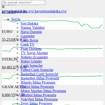
DOLAR
kayserisondakika.xyz
kayserisondakika.xyz
47,7436
$
% 0.18
Servis
Son Dakika
Namaz Vakitleri
EURO
Hava Durumu
12:00
13:00
14:00
15:00
16:00
Gazeteler
55,2510
€
% 0.32
Canlı Borsa
Canlı TV
Puan Durumu
TV Yayın Akışları
Nöbetçi Eczaneler
STERLİN
12:00
13:00
Haber Gönder
14:00
15:00
16:00
Canlı Sonuçlar
64,4811
£
% 0.38
Futbol Canlı Sonuçlar
Basketbol Canlı Sonuçlar
Basketbol İddaa Programı
Bilardo İddaa Programı
Futbol İddaa Programı
GRAM ALTIN
12:00
13:00
14:00
15:00
16:00
Motor Sporları İddaa Programı
6.660,55
%2,59
Hentbol İddaa Programı
Voleybol İddaa Programı
Tenis İddaa Programı