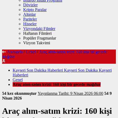
Bilardo İddaa Programı
Dövizler
Kripto Paralar
Altınlar
Pariteler
Hisseler
Vizyondaki Filmler
Haftanın Filmleri
Popüler Fragmanlar
Vizyon Takvimi
Anasayfa
/
Genel
/
Araç alım-satım krizi: 160 kişi bir gecede
mağdur
Kayseri Son Dakika Haberleri Kayseri Son Dakika Kayseri
Haberleri
Genel
Araç alım-satım krizi: 160 kişi bir gecede mağdur
54 kez okunmuştur
Yayınlanma Tarihi: 9 Nisan 2026 06:00
54
9
Nisan 2026
Araç alım-satım krizi: 160 kişi