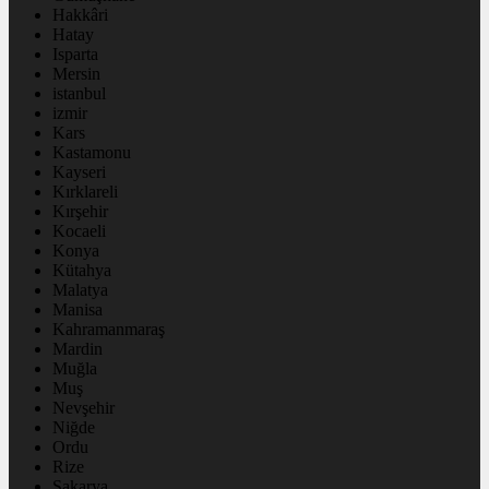
Hakkâri
Hatay
Isparta
Mersin
istanbul
izmir
Kars
Kastamonu
Kayseri
Kırklareli
Kırşehir
Kocaeli
Konya
Kütahya
Malatya
Manisa
Kahramanmaraş
Mardin
Muğla
Muş
Nevşehir
Niğde
Ordu
Rize
Sakarya