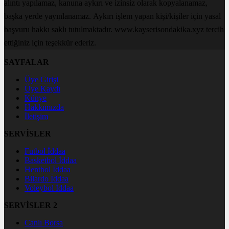
alıntı yapılamaz, kanuna aykırı ve izinsiz olarak kopyalanamaz,
başka yerde yayınlanamaz. Aykırı işlem yapan kişi/kişiler için yasal
başvuru hakkı saklı tutulmaktadır. www.kayserisondakika.xyz tercih
ettiğiniz için teşekkür ederiz.
SAYFALAR
Üye Girişi
Üye Kaydı
Künye
Hakkımızda
İletişim
SERVİSLER
Futbol İddaa
Basketbol İddaa
Hentbol İddaa
Bilardo İddaa
Voleybol İddaa
SERVİSLER 2
Canlı Borsa