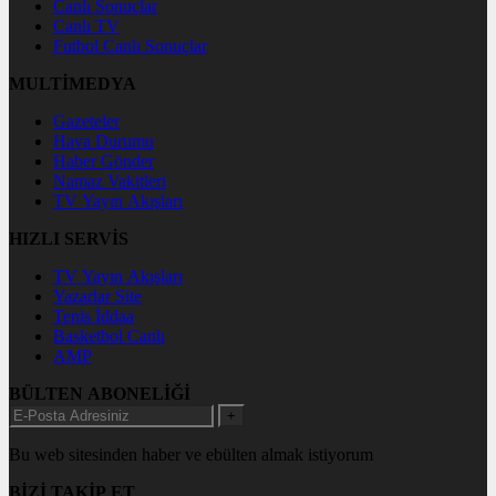
Canlı Sonuçlar
Canlı TV
Futbol Canlı Sonuçlar
MULTİMEDYA
Gazeteler
Hava Durumu
Haber Gönder
Namaz Vakitleri
TV Yayın Akışları
HIZLI SERVİS
TV Yayın Akışları
Yazarlar Site
Tenis İddaa
Basketbol Canlı
AMP
BÜLTEN ABONELİĞİ
+
Bu web sitesinden haber ve ebülten almak istiyorum
BİZİ TAKİP ET