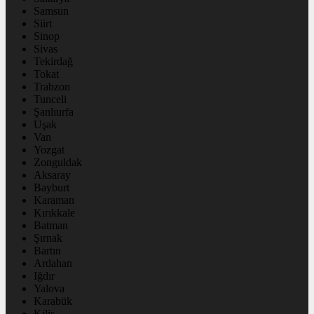
Samsun
Siirt
Sinop
Sivas
Tekirdağ
Tokat
Trabzon
Tunceli
Şanlıurfa
Uşak
Van
Yozgat
Zonguldak
Aksaray
Bayburt
Karaman
Kırıkkale
Batman
Şırnak
Bartın
Ardahan
Iğdır
Yalova
Karabük
Kilis