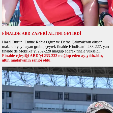
FİNALDE ABD ZAFERİ ALTINI GETİRDİ
Hazal Burun, Emine Rabia Oğuz ve Defne Çakmak’tan oluşan
makaralı yay bayan grubu, çeyrek finalde Hindistan’ı 233-227, yarı
finalde de Meksika’yı 232-228 mağlup ederek finale yükseldi.
Finalde eşleştiği ABD’yi 233-232 mağlup eden ay-yıldızlılar,
altın madalyanın sahibi oldu.