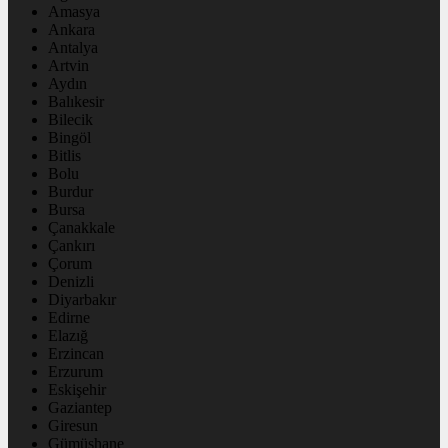
Amasya
Ankara
Antalya
Artvin
Aydın
Balıkesir
Bilecik
Bingöl
Bitlis
Bolu
Burdur
Bursa
Çanakkale
Çankırı
Çorum
Denizli
Diyarbakır
Edirne
Elazığ
Erzincan
Erzurum
Eskişehir
Gaziantep
Giresun
Gümüşhane