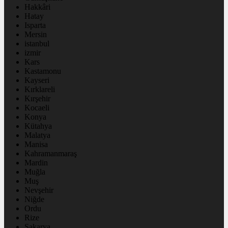
Hakkâri
Hatay
Isparta
Mersin
istanbul
izmir
Kars
Kastamonu
Kayseri
Kırklareli
Kırşehir
Kocaeli
Konya
Kütahya
Malatya
Manisa
Kahramanmaraş
Mardin
Muğla
Muş
Nevşehir
Niğde
Ordu
Rize
Sakarya