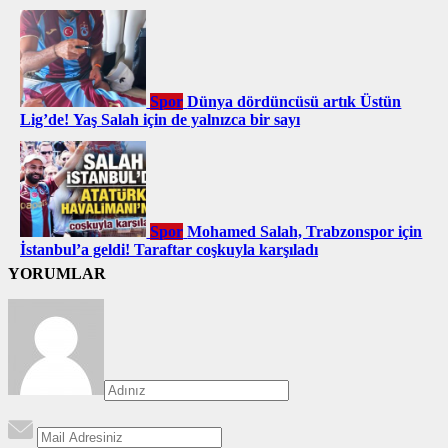
Spor
Dünya dördüncüsü artık Üstün
Lig’de! Yaş Salah için de yalnızca bir sayı
Spor
Mohamed Salah, Trabzonspor için
İstanbul’a geldi! Taraftar coşkuyla karşıladı
YORUMLAR