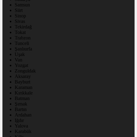
Samsun
Siirt
Sinop
Sivas
Tekirdağ
Tokat
Trabzon
Tunceli
Şanlıurfa
Uşak
Van
Yozgat
Zonguldak
Aksaray
Bayburt
Karaman
Kırıkkale
Batman
Şırnak
Bartın
Ardahan
Iğdır
Yalova
Karabük
Kilis