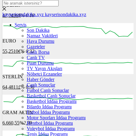
DOLAR
kayserisondakika.xyz
kayserisondakika.xyz
47,7436
$
% 0.18
Servis
Son Dakika
Namaz Vakitleri
EURO
Hava Durumu
12:00
13:00
14:00
15:00
16:00
Gazeteler
55,2510
€
% 0.32
Canlı Borsa
Canlı TV
Puan Durumu
TV Yayın Akışları
Nöbetçi Eczaneler
STERLİN
12:00
13:00
Haber Gönder
14:00
15:00
16:00
Canlı Sonuçlar
64,4811
£
% 0.38
Futbol Canlı Sonuçlar
Basketbol Canlı Sonuçlar
Basketbol İddaa Programı
Bilardo İddaa Programı
Futbol İddaa Programı
GRAM ALTIN
12:00
13:00
14:00
15:00
16:00
Motor Sporları İddaa Programı
6.660,55
%2,59
Hentbol İddaa Programı
Voleybol İddaa Programı
Tenis İddaa Programı