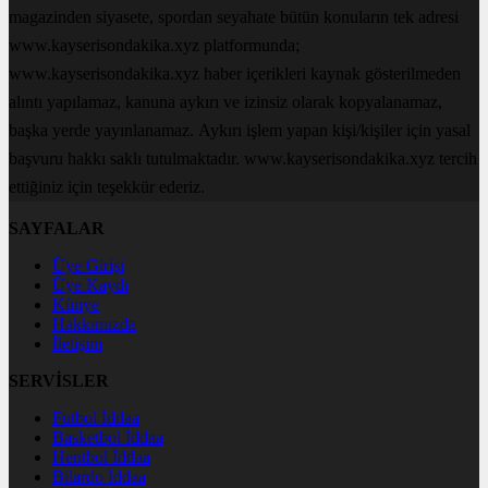
magazinden siyasete, spordan seyahate bütün konuların tek adresi
www.kayserisondakika.xyz platformunda;
www.kayserisondakika.xyz haber içerikleri kaynak gösterilmeden
alıntı yapılamaz, kanuna aykırı ve izinsiz olarak kopyalanamaz,
başka yerde yayınlanamaz. Aykırı işlem yapan kişi/kişiler için yasal
başvuru hakkı saklı tutulmaktadır. www.kayserisondakika.xyz tercih
ettiğiniz için teşekkür ederiz.
SAYFALAR
Üye Girişi
Üye Kaydı
Künye
Hakkımızda
İletişim
SERVİSLER
Futbol İddaa
Basketbol İddaa
Hentbol İddaa
Bilardo İddaa