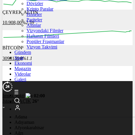
Dövizler
Kripto Paralar
ÇEYREK ALTIN
Hisseler
12:00
13:00
14:00
15:00
16:00
Pariteler
10.908,00
%2,59
Altınlar
Vizyondaki Filmler
Haftanın Filmleri
Popüler Fragmanlar
Vizyon Takvimi
BİTCOİN
00:00
00:00
00:00
00:00
00:00
Gündem
Spor
3098149
฿
%1.1
Ekonomi
Magazin
Videolar
Galeri
İmsak
Vakti
02:00
İstanbul
AÇIK
26°
Adana
Adıyaman
Afyonkarahisar
Ağrı