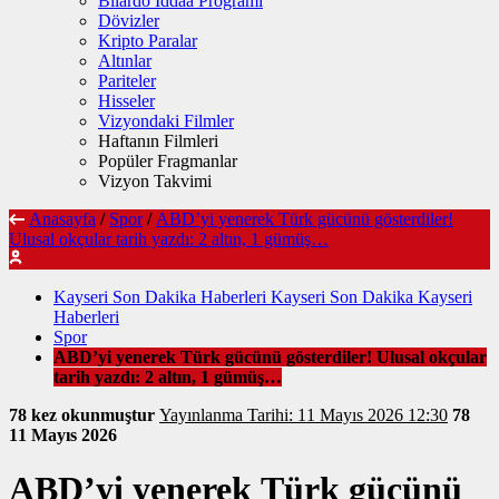
Bilardo İddaa Programı
Dövizler
Kripto Paralar
Altınlar
Pariteler
Hisseler
Vizyondaki Filmler
Haftanın Filmleri
Popüler Fragmanlar
Vizyon Takvimi
Anasayfa
/
Spor
/
ABD’yi yenerek Türk gücünü gösterdiler!
Ulusal okçular tarih yazdı: 2 altın, 1 gümüş…
Kayseri Son Dakika Haberleri Kayseri Son Dakika Kayseri
Haberleri
Spor
ABD’yi yenerek Türk gücünü gösterdiler! Ulusal okçular
tarih yazdı: 2 altın, 1 gümüş…
78 kez okunmuştur
Yayınlanma Tarihi: 11 Mayıs 2026 12:30
78
11 Mayıs 2026
ABD’yi yenerek Türk gücünü