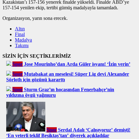
Kazakistan’ı 157-156 yenerek finalde yükseldi. Finalde ABD’ye
157-154 yenilen ekip, tertibi gümüş madalyayla tamamladı.
Organizasyon, yarın sona erecek.
Altın
Final
Madalya
Takımı
SİZİN İÇİN SEÇTİKLERİMİZ
Spor
Jose Mourinho’dan Arda Güler isyanı! ‘İzin verin’
Spor
Mutabakat an meselesi! Süper Lig devi Alexander
Sörloth için gözünü kararttı
Spor
Sturm Graz’ın hocasından Fenerbahçe’nin
yıldızına övgü yağmuru
Spor
Serdal Adalı ‘Çalışıyoruz’ demişti!
‘En yeterli teklif Beşiktaş’tan’ diyerek açıkladılar