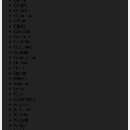
Çorum
Denizli
Diyarbakır
Edirne
Elazığ
Erzincan
Erzurum
Eskişehir
Gaziantep
Giresun
Gümüşhane
Hakkâri
Hatay
Isparta
Mersin
istanbul
izmir
Kars
Kastamonu
Kayseri
Kırklareli
Kırşehir
Kocaeli
Konya