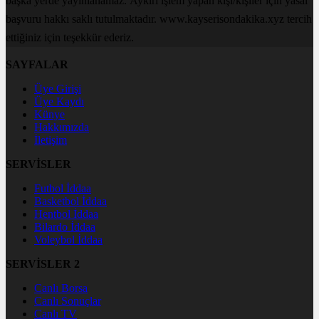
başka yerde yayınlanamaz. Aykırı işlem yapan kişi/kişiler için yasal
başvuru hakkı saklı tutulmaktadır. www.kayserisondakika.xyz tercih
ettiğiniz için teşekkür ederiz.
SAYFALAR
Üye Girişi
Üye Kaydı
Künye
Hakkımızda
İletişim
SERVİSLER
Futbol İddaa
Basketbol İddaa
Hentbol İddaa
Bilardo İddaa
Voleybol İddaa
SERVİSLER 2
Canlı Borsa
Canlı Sonuçlar
Canlı TV