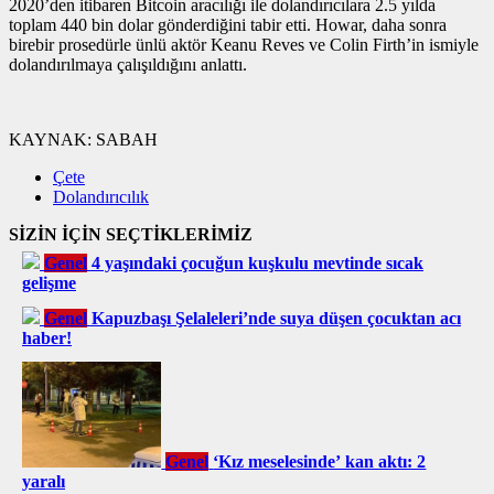
2020’den itibaren Bitcoin aracılığı ile dolandırıcılara 2.5 yılda
toplam 440 bin dolar gönderdiğini tabir etti. Howar, daha sonra
birebir prosedürle ünlü aktör Keanu Reves ve Colin Firth’in ismiyle
dolandırılmaya çalışıldığını anlattı.
KAYNAK:
SABAH
Çete
Dolandırıcılık
SİZİN İÇİN SEÇTİKLERİMİZ
Genel
4 yaşındaki çocuğun kuşkulu mevtinde sıcak
gelişme
Genel
Kapuzbaşı Şelaleleri’nde suya düşen çocuktan acı
haber!
Genel
‘Kız meselesinde’ kan aktı: 2
yaralı