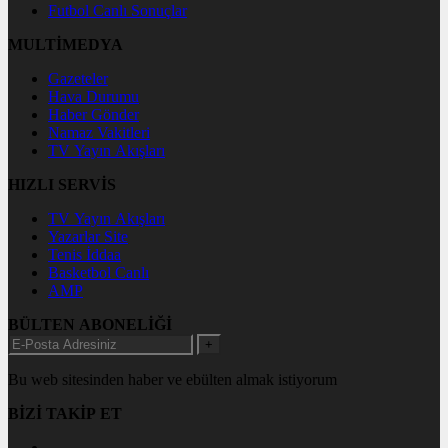
Futbol Canlı Sonuçlar
MULTİMEDYA
Gazeteler
Hava Durumu
Haber Gönder
Namaz Vakitleri
TV Yayın Akışları
HIZLI SERVİS
TV Yayın Akışları
Yazarlar Site
Tenis İddaa
Basketbol Canlı
AMP
BÜLTEN ABONELİĞİ
+
Bu web sitesinden haber ve ebülten almak istiyorum
BİZİ TAKİP ET