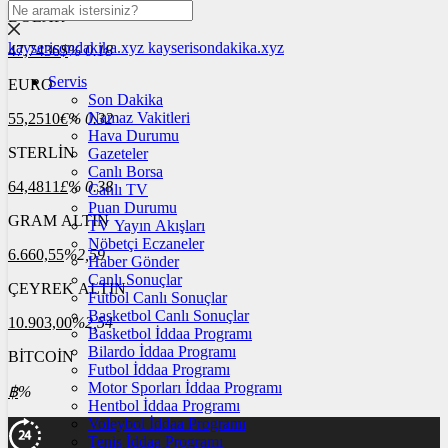
DOLAR
kayserisondakika.xyz
kayserisondakika.xyz
47,7436
$
% 0.18
Servis
EURO
Son Dakika
Namaz Vakitleri
55,2510
€
% 0.32
Hava Durumu
STERLİN
Gazeteler
Canlı Borsa
64,4811
£
% 0.38
Canlı TV
Puan Durumu
GRAM ALTIN
TV Yayın Akışları
Nöbetçi Eczaneler
6.660,55
%2,59
Haber Gönder
Canlı Sonuçlar
ÇEYREK ALTIN
Futbol Canlı Sonuçlar
Basketbol Canlı Sonuçlar
10.903,00
%2,54
Basketbol İddaa Programı
Bilardo İddaa Programı
BİTCOİN
Futbol İddaa Programı
Motor Sporları İddaa Programı
฿
%
Hentbol İddaa Programı
Voleybol İddaa Programı
Tenis İddaa Programı