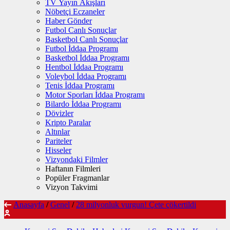
TV Yayın Akışları
Nöbetçi Eczaneler
Haber Gönder
Futbol Canlı Sonuçlar
Basketbol Canlı Sonuçlar
Futbol İddaa Programı
Basketbol İddaa Programı
Hentbol İddaa Programı
Voleybol İddaa Programı
Tenis İddaa Programı
Motor Sporları İddaa Programı
Bilardo İddaa Programı
Dövizler
Kripto Paralar
Altınlar
Pariteler
Hisseler
Vizyondaki Filmler
Haftanın Filmleri
Popüler Fragmanlar
Vizyon Takvimi
Anasayfa
/
Genel
/
28 milyonluk vurgun! Çete çökertildi