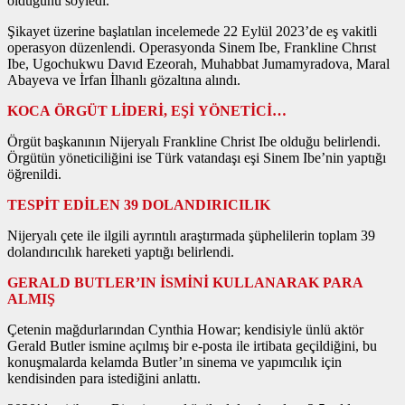
olduğunu söyledi.
Şikayet üzerine başlatılan incelemede 22 Eylül 2023’de eş vakitli
operasyon düzenlendi. Operasyonda Sinem Ibe, Frankline Chrıst
Ibe, Ugochukwu Davıd Ezeorah, Muhabbat Jumamyradova, Maral
Abayeva ve İrfan İlhanlı gözaltına alındı.
KOCA ÖRGÜT LİDERİ, EŞİ YÖNETİCİ…
Örgüt başkanının Nijeryalı Frankline Christ Ibe olduğu belirlendi.
Örgütün yöneticiliğini ise Türk vatandaşı eşi Sinem Ibe’nin yaptığı
öğrenildi.
TESPİT EDİLEN 39 DOLANDIRICILIK
Nijeryalı çete ile ilgili ayrıntılı araştırmada şüphelilerin toplam 39
dolandırıcılık hareketi yaptığı belirlendi.
GERALD BUTLER’IN İSMİNİ KULLANARAK PARA
ALMIŞ
Çetenin mağdurlarından Cynthia Howar; kendisiyle ünlü aktör
Gerald Butler ismine açılmış bir e-posta ile irtibata geçildiğini, bu
konuşmalarda kelamda Butler’ın sinema ve yapımcılık için
kendisinden para istediğini anlattı.