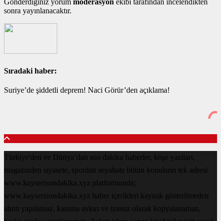
Gönderdiğiniz yorum
moderasyon
ekibi tarafından incelendikten
sonra yayınlanacaktır.
Sıradaki haber:
Suriye’de şiddetli deprem! Naci Görür’den açıklama!
Türkiye'den ve Dünya’dan son dakika haberler, köşe yazıları,
magazinden siyasete, spordan seyahate bütün konuların tek adresi
www.kayserisondakika.xyz platformunda;
www.kayserisondakika.xyz haber içerikleri kaynak gösterilmeden
alıntı yapılamaz, kanuna aykırı ve izinsiz olarak kopyalanamaz,