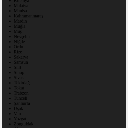
Kütahya
Malatya
Manisa
Kahramanmaraş
Mardin
Muğla
Muş
Nevşehir
Niğde
Ordu
Rize
Sakarya
Samsun
Siirt
Sinop
Sivas
Tekirdağ
Tokat
Trabzon
Tunceli
Şanlıurfa
Uşak
Van
Yozgat
Zonguldak