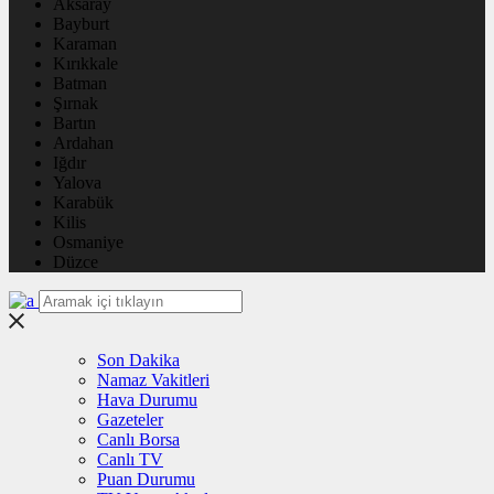
Aksaray
Bayburt
Karaman
Kırıkkale
Batman
Şırnak
Bartın
Ardahan
Iğdır
Yalova
Karabük
Kilis
Osmaniye
Düzce
Son Dakika
Namaz Vakitleri
Hava Durumu
Gazeteler
Canlı Borsa
Canlı TV
Puan Durumu