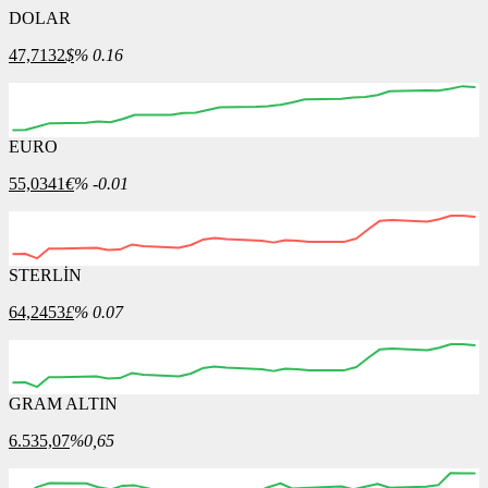
DOLAR
47,7132
$
% 0.16
EURO
00:00
00:00
00:00
00:00
00:00
55,0341
€
% -0.01
STERLİN
00:00
00:00
00:00
00:00
00:00
00:00
64,2453
£
% 0.07
GRAM ALTIN
00:00
00:00
00:00
00:00
00:00
00:00
6.535,07
%0,65