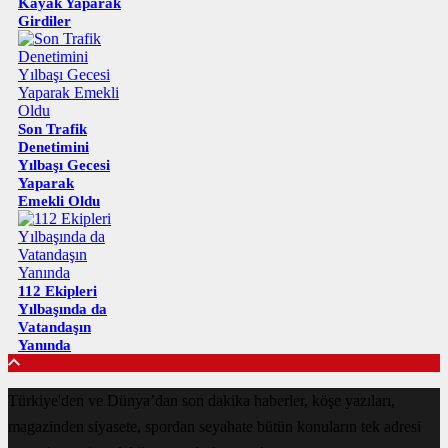
Kayak Yaparak
Girdiler
Son Trafik
Denetimini
Yılbaşı Gecesi
Yaparak
Emekli Oldu
112 Ekipleri
Yılbaşında da
Vatandaşın
Yanında
Türkiye'den ve Dünya’dan son dakika haberler, köşe yazıları,
magazinden siyasete, spordan seyahate bütün konuların tek adresi