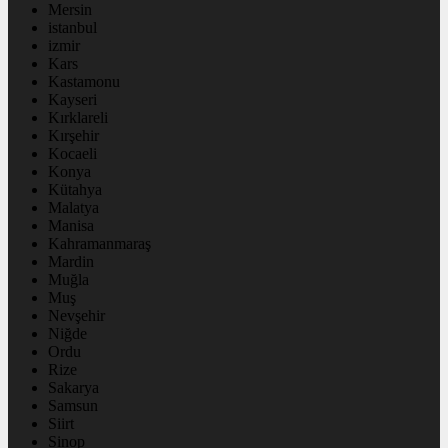
Mersin
istanbul
izmir
Kars
Kastamonu
Kayseri
Kırklareli
Kırşehir
Kocaeli
Konya
Kütahya
Malatya
Manisa
Kahramanmaraş
Mardin
Muğla
Muş
Nevşehir
Niğde
Ordu
Rize
Sakarya
Samsun
Siirt
Sinop