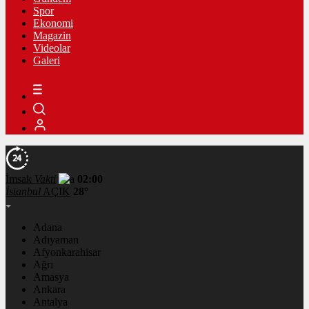
Spor
Ekonomi
Magazin
Videolar
Galeri
İmsak
Vakti
02:00
İstanbul
AÇIK
28°
Adana
Adıyaman
Afyonkarahisar
Ağrı
Amasya
Ankara
Antalya