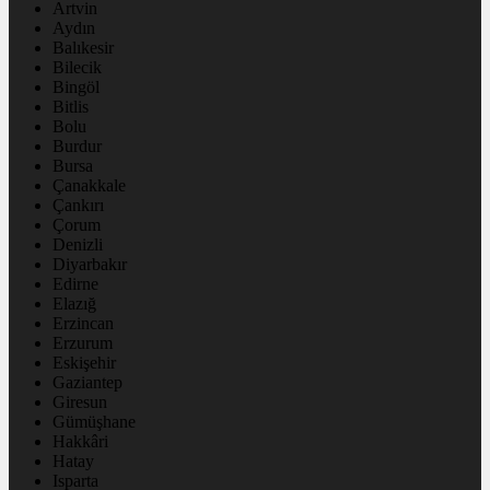
Artvin
Aydın
Balıkesir
Bilecik
Bingöl
Bitlis
Bolu
Burdur
Bursa
Çanakkale
Çankırı
Çorum
Denizli
Diyarbakır
Edirne
Elazığ
Erzincan
Erzurum
Eskişehir
Gaziantep
Giresun
Gümüşhane
Hakkâri
Hatay
Isparta