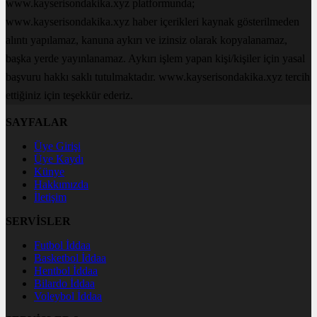
www.kayserisondakika.xyz platformunda;
www.kayserisondakika.xyz haber içerikleri kaynak gösterilmeden
alıntı yapılamaz, kanuna aykırı ve izinsiz olarak kopyalanamaz,
başka yerde yayınlanamaz. Aykırı işlem yapan kişi/kişiler için yasal
başvuru hakkı saklı tutulmaktadır. www.kayserisondakika.xyz tercih
ettiğiniz için teşekkür ederiz.
SAYFALAR
Üye Girişi
Üye Kaydı
Künye
Hakkımızda
İletişim
SERVİSLER
Futbol İddaa
Basketbol İddaa
Hentbol İddaa
Bilardo İddaa
Voleybol İddaa