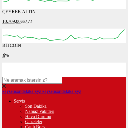
ÇEYREK ALTIN
00:00
00:00
00:00
00:00
00:00
10.709,00
%0,71
BİTCOİN
00:00
00:00
00:00
00:00
00:00
฿
%
kayserisondakika.xyz
kayserisondakika.xyz
Servis
Son Dakika
Namaz Vakitleri
Hava Durumu
Gazeteler
Canlı Borsa