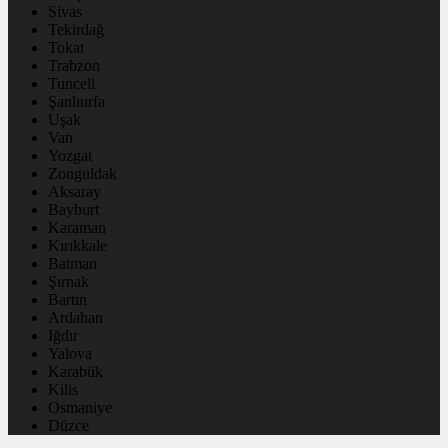
Sivas
Tekirdağ
Tokat
Trabzon
Tunceli
Şanlıurfa
Uşak
Van
Yozgat
Zonguldak
Aksaray
Bayburt
Karaman
Kırıkkale
Batman
Şırnak
Bartın
Ardahan
Iğdır
Yalova
Karabük
Kilis
Osmaniye
Düzce