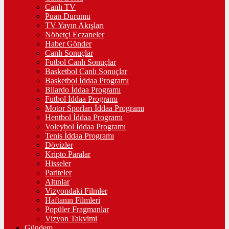
Canlı TV
Puan Durumu
TV Yayın Akışları
Nöbetçi Eczaneler
Haber Gönder
Canlı Sonuçlar
Futbol Canlı Sonuçlar
Basketbol Canlı Sonuçlar
Basketbol İddaa Programı
Bilardo İddaa Programı
Futbol İddaa Programı
Motor Sporları İddaa Programı
Hentbol İddaa Programı
Voleybol İddaa Programı
Tenis İddaa Programı
Dövizler
Kripto Paralar
Hisseler
Pariteler
Altınlar
Vizyondaki Filmler
Haftanın Filmleri
Popüler Fragmanlar
Vizyon Takvimi
Gündem