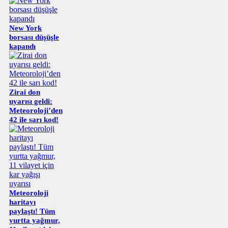
New York
borsası düşüşle
kapandı
Zirai don
uyarısı geldi:
Meteoroloji’den
42 ile sarı kod!
Meteoroloji
haritayı
paylaştı! Tüm
yurtta yağmur,