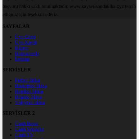
başvuru hakkı saklı tutulmaktadır. www.kayserisondakika.xyz tercih
ettiğiniz için teşekkür ederiz.
SAYFALAR
Üye Girişi
Üye Kaydı
Künye
Hakkımızda
İletişim
SERVİSLER
Futbol İddaa
Basketbol İddaa
Hentbol İddaa
Bilardo İddaa
Voleybol İddaa
SERVİSLER 2
Canlı Borsa
Canlı Sonuçlar
Canlı TV