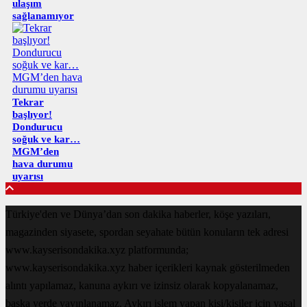
ulaşım
sağlanamıyor
Tekrar
başlıyor!
Dondurucu
soğuk ve kar…
MGM’den
hava durumu
uyarısı
Türkiye'den ve Dünya’dan son dakika haberler, köşe yazıları,
magazinden siyasete, spordan seyahate bütün konuların tek adresi
www.kayserisondakika.xyz platformunda;
www.kayserisondakika.xyz haber içerikleri kaynak gösterilmeden
alıntı yapılamaz, kanuna aykırı ve izinsiz olarak kopyalanamaz,
başka yerde yayınlanamaz. Aykırı işlem yapan kişi/kişiler için yasal