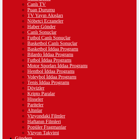
Canlı TV
Puan Durumu
TV Yayın Akışları
Nöbetçi Eczaneler
Haber Gönder
Canlı Sonuçlar
Futbol Canlı Sonuçlar
Basketbol Canlı Sonuçlar
Basketbol İddaa Programı
Bilardo İddaa Programı
Futbol İddaa Programı
Motor Sporları İddaa Programı
Hentbol İddaa Programı
Voleybol İddaa Programı
Tenis İddaa Programı
Dövizler
Kripto Paralar
Hisseler
Pariteler
Altınlar
Vizyondaki Filmler
Haftanın Filmleri
Popüler Fragmanlar
Vizyon Takvimi
Gündem