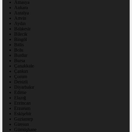
Amasya
Ankara
Antalya
Artvin
Aydın
Balıkesir
Bilecik
Bingöl
Bitlis
Bolu
Burdur
Bursa
Çanakkale
Çankırı
Çorum
Denizli
Diyarbakır
Edirne
Elazığ
Erzincan
Erzurum
Eskişehir
Gaziantep
Giresun
Gümüşhane