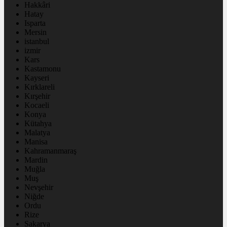
Hakkâri
Hatay
Isparta
Mersin
istanbul
izmir
Kars
Kastamonu
Kayseri
Kırklareli
Kırşehir
Kocaeli
Konya
Kütahya
Malatya
Manisa
Kahramanmaraş
Mardin
Muğla
Muş
Nevşehir
Niğde
Ordu
Rize
Sakarya