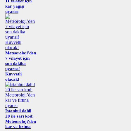
11 vilayet için
kar yağışı
uyarısı
Meteoroloji’den
7 vilayet için
son dakika
uyarısı!
Kuvvetli
olacak!
İstanbul dahil
20 ile sarı kod:
Meteoroloji’den
kar ve fırtına