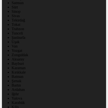
Samsun
Siirt
Sinop
Sivas
Tekirdağ
Tokat
Trabzon
Tunceli
Şanlıurfa
Uşak
Van
Yozgat
Zonguldak
Aksaray
Bayburt
Karaman
Kırıkkale
Batman
Şırnak
Bartın
Ardahan
Iğdır
Yalova
Karabük
Kilis