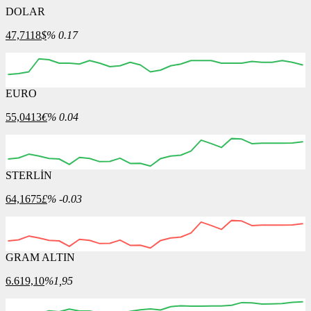
DOLAR
47,7118
$
% 0.17
EURO
06:00
07:00
08:00
09:00
10:00
55,0413
€
% 0.04
STERLİN
06:00
07:00
08:00
09:00
10:00
64,1675
£
% -0.03
GRAM ALTIN
06:00
07:00
08:00
09:00
10:00
6.619,10
%1,95