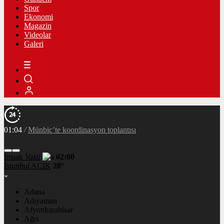
Spor
Ekonomi
Magazin
Videolar
Galeri
01:04
/
Münbiç’te koordinasyon toplantısı
İmsak
Vakti
02:00
İstanbul
AÇIK
28°
Adana
Adıyaman
Afyonkarahisar
Ağrı