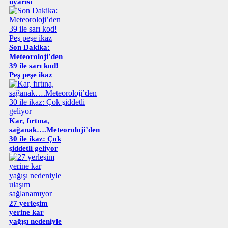
uyarısı
Son Dakika:
Meteoroloji’den
39 ile sarı kod!
Peş peşe ikaz
Kar, fırtına,
sağanak….Meteoroloji’den
30 ile ikaz: Çok
şiddetli geliyor
27 yerleşim
yerine kar
yağışı nedeniyle