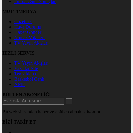
Futbol Canlı Sonuçlar
MULTİMEDYA
Gazeteler
Hava Durumu
Haber Gönder
Namaz Vakitleri
TV Yayın Akışları
HIZLI SERVİS
TV Yayın Akışları
Yazarlar Site
Tenis İddaa
Basketbol Canlı
AMP
BÜLTEN ABONELİĞİ
+
Bu web sitesinden haber ve ebülten almak istiyorum
BİZİ TAKİP ET