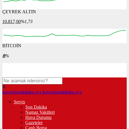
ÇEYREK ALTIN
06:00
07:00
08:00
09:00
10:00
10.817,00
%1,73
BİTCOİN
00:00
00:00
00:00
00:00
฿
%
kayserisondakika.xyz
kayserisondakika.xyz
Servis
Son Dakika
Namaz Vakitleri
Hava Durumu
Gazeteler
Canlı Borsa