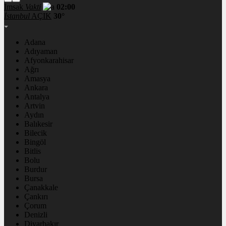
İmsak
Vakti
02:00
İstanbul
AÇIK
30°
Adana
Adıyaman
Afyonkarahisar
Ağrı
Amasya
Ankara
Antalya
Artvin
Aydın
Balıkesir
Bilecik
Bingöl
Bitlis
Bolu
Burdur
Bursa
Çanakkale
Çankırı
Çorum
Denizli
Diyarbakır