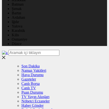
Batman
Şırnak
Bartın
Ardahan
Iğdır
Yalova
Karabük
Kilis
Osmaniye
Düzce
Son Dakika
Namaz Vakitleri
Hava Durumu
Gazeteler
Canlı Borsa
Canlı TV
Puan Durumu
TV Yayın Akışları
Nöbetçi Eczaneler
Haber Gönder