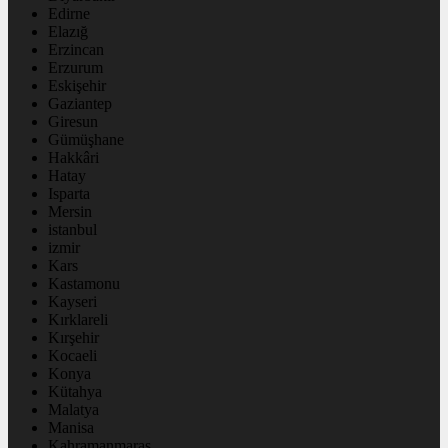
Edirne
Elazığ
Erzincan
Erzurum
Eskişehir
Gaziantep
Giresun
Gümüşhane
Hakkâri
Hatay
Isparta
Mersin
istanbul
izmir
Kars
Kastamonu
Kayseri
Kırklareli
Kırşehir
Kocaeli
Konya
Kütahya
Malatya
Manisa
Kahramanmaraş