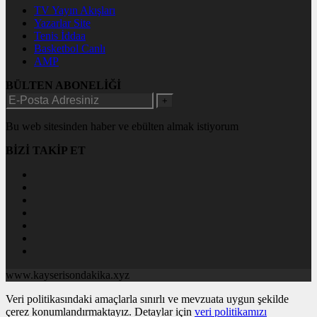
TV Yayın Akışları
Yazarlar Site
Tenis İddaa
Basketbol Canlı
AMP
BÜLTEN ABONELİĞİ
+
Bu web sitesinden haber ve ebülten almak istiyorum
BİZİ TAKİP ET
www.kayserisondakika.xyz
Veri politikasındaki amaçlarla sınırlı ve mevzuata uygun şekilde
çerez konumlandırmaktayız. Detaylar için
veri politikamızı