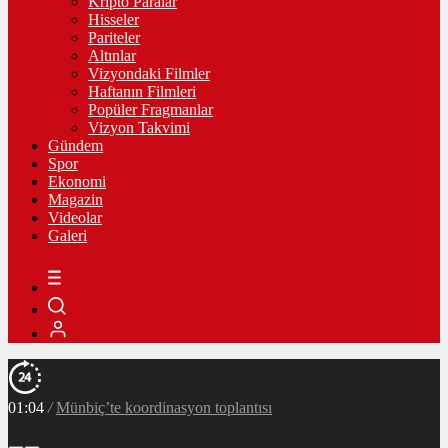
Kripto Paralar
Hisseler
Pariteler
Altınlar
Vizyondaki Filmler
Haftanın Filmleri
Popüler Fragmanlar
Vizyon Takvimi
Gündem
Spor
Ekonomi
Magazin
Videolar
Galeri
01:04
/
Münbiç’te koordinasyon toplantısı