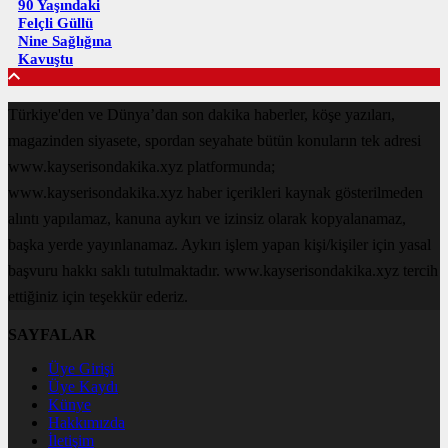
90 Yaşındaki
Felçli Güllü
Nine Sağlığına
Kavuştu
Türkiye'den ve Dünya’dan son dakika haberler, köşe yazıları,
magazinden siyasete, spordan seyahate bütün konuların tek adresi
www.kayserisondakika.xyz platformunda;
www.kayserisondakika.xyz haber içerikleri kaynak gösterilmeden
alıntı yapılamaz, kanuna aykırı ve izinsiz olarak kopyalanamaz,
başka yerde yayınlanamaz. Aykırı işlem yapan kişi/kişiler için yasal
başvuru hakkı saklı tutulmaktadır. www.kayserisondakika.xyz tercih
ettiğiniz için teşekkür ederiz.
SAYFALAR
Üye Girişi
Üye Kaydı
Künye
Hakkımızda
İletişim