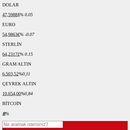
DOLAR
47,5988
$
% 0.05
EURO
54,9863
€
% -0.07
STERLİN
64,2317
£
% 0.15
GRAM ALTIN
6.503,52
%0,11
ÇEYREK ALTIN
10.654,00
%0,84
BİTCOİN
฿
%