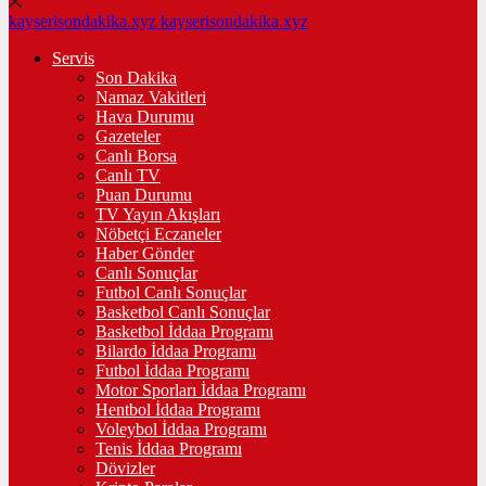
kayserisondakika.xyz
kayserisondakika.xyz
Servis
Son Dakika
Namaz Vakitleri
Hava Durumu
Gazeteler
Canlı Borsa
Canlı TV
Puan Durumu
TV Yayın Akışları
Nöbetçi Eczaneler
Haber Gönder
Canlı Sonuçlar
Futbol Canlı Sonuçlar
Basketbol Canlı Sonuçlar
Basketbol İddaa Programı
Bilardo İddaa Programı
Futbol İddaa Programı
Motor Sporları İddaa Programı
Hentbol İddaa Programı
Voleybol İddaa Programı
Tenis İddaa Programı
Dövizler