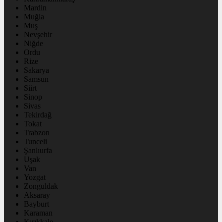
Mardin
Muğla
Muş
Nevşehir
Niğde
Ordu
Rize
Sakarya
Samsun
Siirt
Sinop
Sivas
Tekirdağ
Tokat
Trabzon
Tunceli
Şanlıurfa
Uşak
Van
Yozgat
Zonguldak
Aksaray
Bayburt
Karaman
Kırıkkale