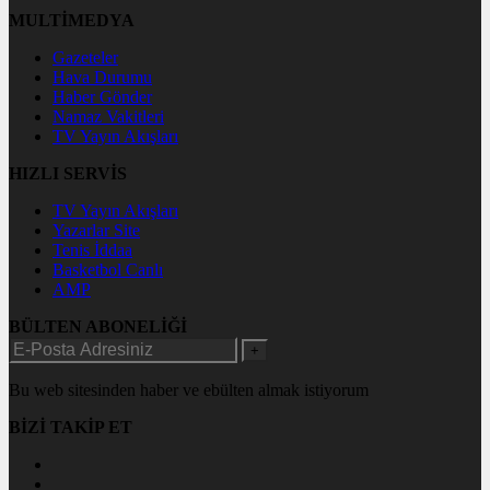
MULTİMEDYA
Gazeteler
Hava Durumu
Haber Gönder
Namaz Vakitleri
TV Yayın Akışları
HIZLI SERVİS
TV Yayın Akışları
Yazarlar Site
Tenis İddaa
Basketbol Canlı
AMP
BÜLTEN ABONELİĞİ
+
Bu web sitesinden haber ve ebülten almak istiyorum
BİZİ TAKİP ET