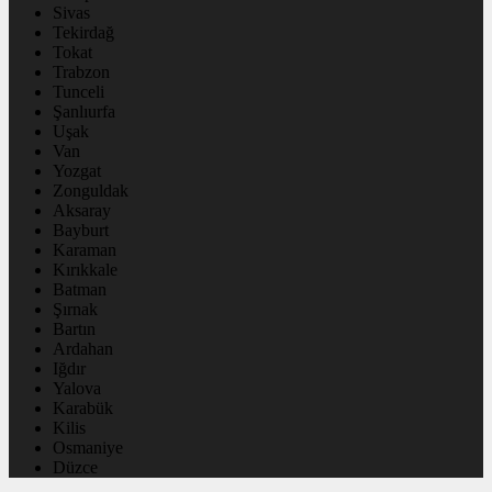
Sivas
Tekirdağ
Tokat
Trabzon
Tunceli
Şanlıurfa
Uşak
Van
Yozgat
Zonguldak
Aksaray
Bayburt
Karaman
Kırıkkale
Batman
Şırnak
Bartın
Ardahan
Iğdır
Yalova
Karabük
Kilis
Osmaniye
Düzce