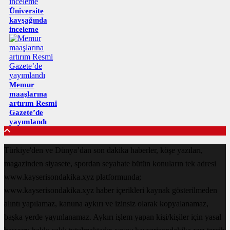
Üniversite
kavşağında
inceleme
Memur
maaşlarına
artırım Resmi
Gazete’de
yayımlandı
Türkiye'den ve Dünya’dan son dakika haberler, köşe yazıları,
magazinden siyasete, spordan seyahate bütün konuların tek adresi
www.kayserisondakika.xyz platformunda;
www.kayserisondakika.xyz haber içerikleri kaynak gösterilmeden
alıntı yapılamaz, kanuna aykırı ve izinsiz olarak kopyalanamaz,
başka yerde yayınlanamaz. Aykırı işlem yapan kişi/kişiler için yasal