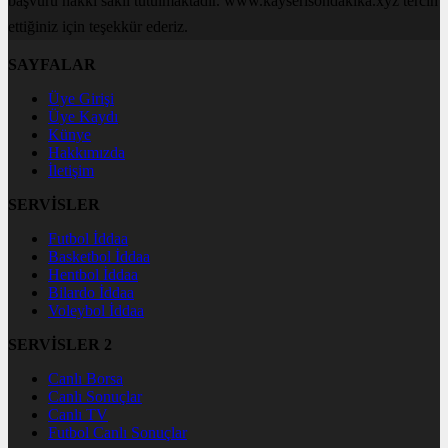
başvuru hakkı saklı tutulmaktadır. www.kayserisondakika.xyz tercih
ettiğiniz için teşekkür ederiz.
SAYFALAR
Üye Girişi
Üye Kaydı
Künye
Hakkımızda
İletişim
SERVİSLER
Futbol İddaa
Basketbol İddaa
Hentbol İddaa
Bilardo İddaa
Voleybol İddaa
SERVİSLER 2
Canlı Borsa
Canlı Sonuçlar
Canlı TV
Futbol Canlı Sonuçlar