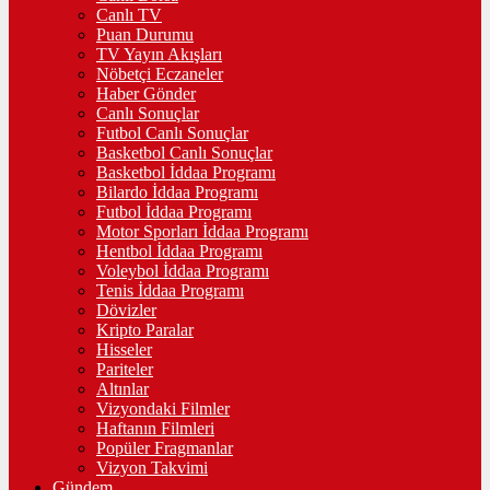
Canlı TV
Puan Durumu
TV Yayın Akışları
Nöbetçi Eczaneler
Haber Gönder
Canlı Sonuçlar
Futbol Canlı Sonuçlar
Basketbol Canlı Sonuçlar
Basketbol İddaa Programı
Bilardo İddaa Programı
Futbol İddaa Programı
Motor Sporları İddaa Programı
Hentbol İddaa Programı
Voleybol İddaa Programı
Tenis İddaa Programı
Dövizler
Kripto Paralar
Hisseler
Pariteler
Altınlar
Vizyondaki Filmler
Haftanın Filmleri
Popüler Fragmanlar
Vizyon Takvimi
Gündem