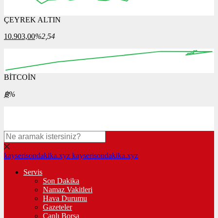
ÇEYREK ALTIN
16:00
17:00
18:00
19:00
20:00
10.903,00
%2,54
BİTCOİN
00:00
00:00
00:00
00:00
฿
%
kayserisondakika.xyz
kayserisondakika.xyz
Servis
Son Dakika
Namaz Vakitleri
Hava Durumu
Gazeteler
Canlı Borsa