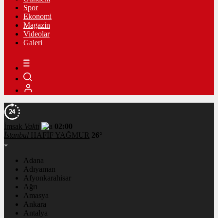
Spor
Ekonomi
Magazin
Videolar
Galeri
İmsak
Vakti
02:00
İstanbul
HAFİF YAĞMUR
26°
Adana
Adıyaman
Afyonkarahisar
Ağrı
Amasya
Ankara
Antalya