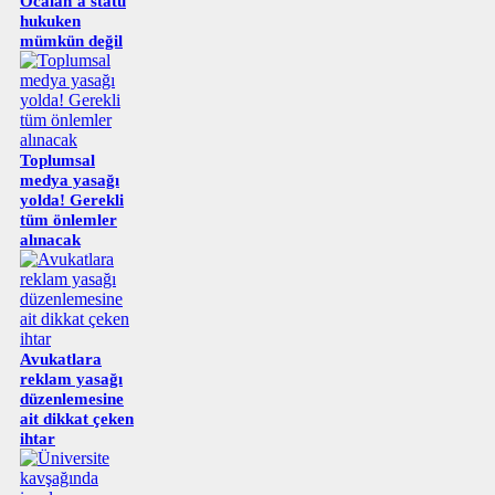
Öcalan’a statü
hukuken
mümkün değil
Toplumsal
medya yasağı
yolda! Gerekli
tüm önlemler
alınacak
Avukatlara
reklam yasağı
düzenlemesine
ait dikkat çeken
ihtar