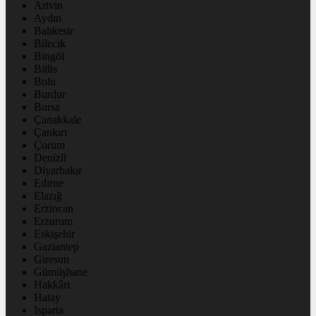
Artvin
Aydın
Balıkesir
Bilecik
Bingöl
Bitlis
Bolu
Burdur
Bursa
Çanakkale
Çankırı
Çorum
Denizli
Diyarbakır
Edirne
Elazığ
Erzincan
Erzurum
Eskişehir
Gaziantep
Giresun
Gümüşhane
Hakkâri
Hatay
Isparta