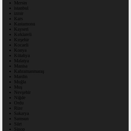
Mersin
istanbul
izmir
Kars
Kastamonu
Kayseri
Kırklareli
Kırşehir
Kocaeli
Konya
Kütahya
Malatya
Manisa
Kahramanmaraş
Mardin
Muğla
Muş
Nevşehir
Niğde
Ordu
Rize
Sakarya
Samsun
Siirt
Sinop