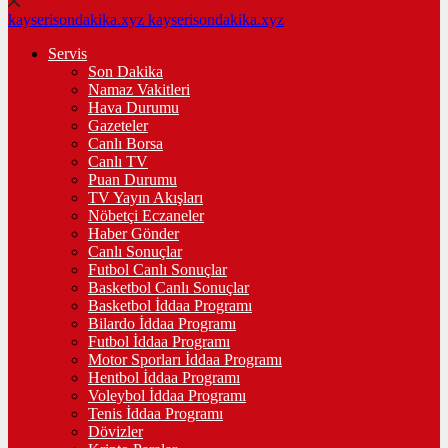
kayserisondakika.xyz
kayserisondakika.xyz
Servis
Son Dakika
Namaz Vakitleri
Hava Durumu
Gazeteler
Canlı Borsa
Canlı TV
Puan Durumu
TV Yayın Akışları
Nöbetçi Eczaneler
Haber Gönder
Canlı Sonuçlar
Futbol Canlı Sonuçlar
Basketbol Canlı Sonuçlar
Basketbol İddaa Programı
Bilardo İddaa Programı
Futbol İddaa Programı
Motor Sporları İddaa Programı
Hentbol İddaa Programı
Voleybol İddaa Programı
Tenis İddaa Programı
Dövizler