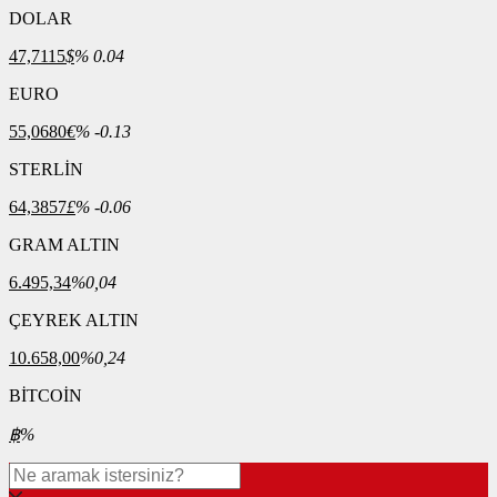
DOLAR
47,7115
$
% 0.04
EURO
55,0680
€
% -0.13
STERLİN
64,3857
£
% -0.06
GRAM ALTIN
6.495,34
%0,04
ÇEYREK ALTIN
10.658,00
%0,24
BİTCOİN
฿
%