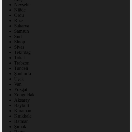
Nevşehir
Niğde
Ordu
Rize
Sakarya
Samsun
Siirt
Sinop
Sivas
Tekirdağ
Tokat
Trabzon
Tunceli
Şanlıurfa
Uşak
Van
Yozgat
Zonguldak
Aksaray
Bayburt
Karaman
Kırıkkale
Batman
Şırnak
Bartın