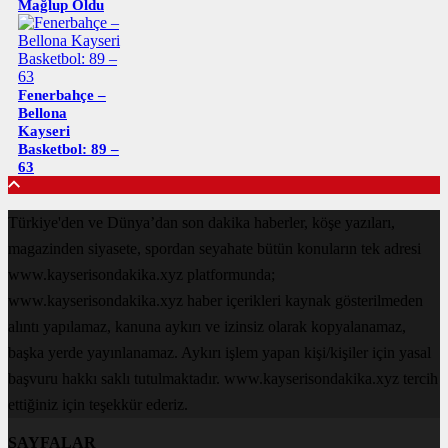
Mağlup Oldu
Fenerbahçe –
Bellona
Kayseri
Basketbol: 89 –
63
Türkiye'den ve Dünya’dan son dakika haberler, köşe yazıları,
magazinden siyasete, spordan seyahate bütün konuların tek adresi
www.kayserisondakika.xyz platformunda;
www.kayserisondakika.xyz haber içerikleri kaynak gösterilmeden
alıntı yapılamaz, kanuna aykırı ve izinsiz olarak kopyalanamaz,
başka yerde yayınlanamaz. Aykırı işlem yapan kişi/kişiler için yasal
başvuru hakkı saklı tutulmaktadır. www.kayserisondakika.xyz tercih
ettiğiniz için teşekkür ederiz.
SAYFALAR