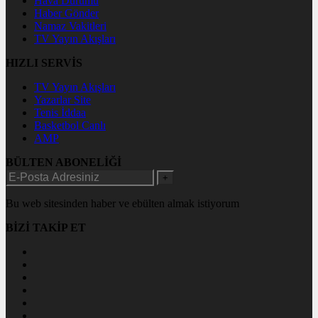
Hava Durumu
Haber Gönder
Namaz Vakitleri
TV Yayın Akışları
HIZLI SERVİS
TV Yayın Akışları
Yazarlar Site
Tenis İddaa
Basketbol Canlı
AMP
BÜLTEN ABONELİĞİ
+
Bu web sitesinden haber ve ebülten almak istiyorum
BİZİ TAKİP ET