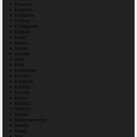
Erzurum
Eskişehir
Gaziantep
Giresun
Gümüşhane
Hakkâri
Hatay
Isparta
Mersin
istanbul
izmir
Kars
Kastamonu
Kayseri
Kırklareli
Kırşehir
Kocaeli
Konya
Kütahya
Malatya
Manisa
Kahramanmaraş
Mardin
Muğla
Muş