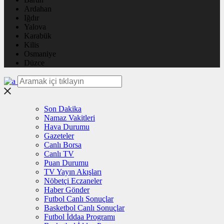
Ardahan
Iğdır
Yalova
Karabük
Kilis
Osmaniye
Düzce
Son Dakika
Namaz Vakitleri
Hava Durumu
Gazeteler
Canlı Borsa
Canlı TV
Puan Durumu
TV Yayın Akışları
Nöbetçi Eczaneler
Haber Gönder
Futbol Canlı Sonuçlar
Basketbol Canlı Sonuçlar
Futbol İddaa Programı