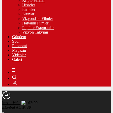
Kripto Paralar
Hisseler
Pariteler
Altınlar
Vizyondaki Filmler
Haftanın Filmleri
Popüler Fragmanlar
Vizyon Takvimi
Gündem
Spor
Ekonomi
Magazin
Videolar
Galeri
İmsak
Vakti
02:00
İstanbul
AÇIK
30°