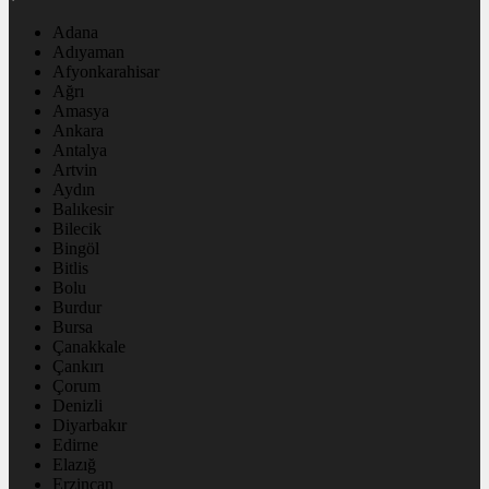
Adana
Adıyaman
Afyonkarahisar
Ağrı
Amasya
Ankara
Antalya
Artvin
Aydın
Balıkesir
Bilecik
Bingöl
Bitlis
Bolu
Burdur
Bursa
Çanakkale
Çankırı
Çorum
Denizli
Diyarbakır
Edirne
Elazığ
Erzincan