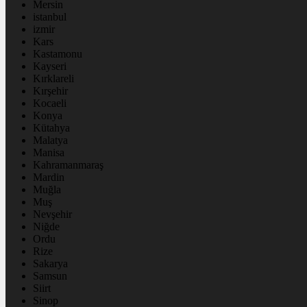
Mersin
istanbul
izmir
Kars
Kastamonu
Kayseri
Kırklareli
Kırşehir
Kocaeli
Konya
Kütahya
Malatya
Manisa
Kahramanmaraş
Mardin
Muğla
Muş
Nevşehir
Niğde
Ordu
Rize
Sakarya
Samsun
Siirt
Sinop