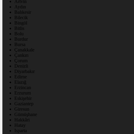
Artvin
Aydın
Balıkesir
Bilecik
Bingöl
Bitlis
Bolu
Burdur
Bursa
Çanakkale
Çankırı
Çorum
Denizli
Diyarbakır
Edirne
Elazığ
Erzincan
Erzurum
Eskişehir
Gaziantep
Giresun
Gümüşhane
Hakkâri
Hatay
Isparta