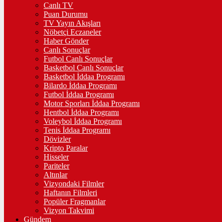
Canlı TV
Puan Durumu
TV Yayın Akışları
Nöbetçi Eczaneler
Haber Gönder
Canlı Sonuçlar
Futbol Canlı Sonuçlar
Basketbol Canlı Sonuçlar
Basketbol İddaa Programı
Bilardo İddaa Programı
Futbol İddaa Programı
Motor Sporları İddaa Programı
Hentbol İddaa Programı
Voleybol İddaa Programı
Tenis İddaa Programı
Dövizler
Kripto Paralar
Hisseler
Pariteler
Altınlar
Vizyondaki Filmler
Haftanın Filmleri
Popüler Fragmanlar
Vizyon Takvimi
Gündem