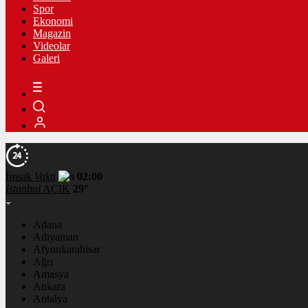
Spor
Ekonomi
Magazin
Videolar
Galeri
İmsak
Vakti
02:00
İstanbul
AÇIK
29°
Adana
Adıyaman
Afyonkarahisar
Ağrı
Amasya
Ankara
Antalya