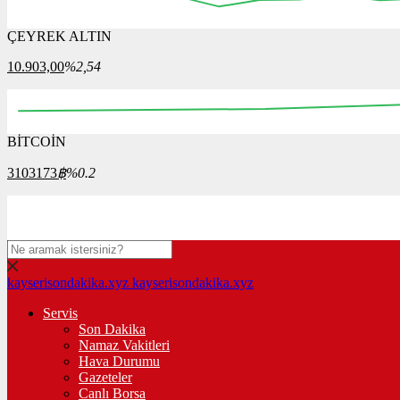
ÇEYREK ALTIN
16:00
16:15
16:30
16:45
17:00
17:15
17:30
10.903,00
%2,54
BİTCOİN
00:00
08:00
16:00
00:00
08:00
3103173
฿
%0.2
kayserisondakika.xyz
kayserisondakika.xyz
Servis
Son Dakika
Namaz Vakitleri
Hava Durumu
Gazeteler
Canlı Borsa