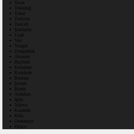
Sivas
Tekirdağ
Tokat
Trabzon
Tunceli
Şanlıurfa
Uşak
Van
Yozgat
Zonguldak
Aksaray
Bayburt
Karaman
Kırıkkale
Batman
Şırnak
Bartın
Ardahan
Iğdır
Yalova
Karabük
Kilis
Osmaniye
Düzce