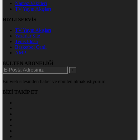
Namaz Vakitleri
TV Yayın Akışları
HIZLI SERVİS
TV Yayın Akışları
Yazarlar Site
Tenis İddaa
Basketbol Canlı
AMP
BÜLTEN ABONELİĞİ
+
Bu web sitesinden haber ve ebülten almak istiyorum
BİZİ TAKİP ET