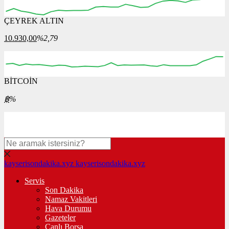
ÇEYREK ALTIN
03:00
04:00
05:00
06:00
07:00
10.930,00
%2,79
BİTCOİN
00:00
00:00
00:00
00:00
00:00
฿
%
kayserisondakika.xyz
kayserisondakika.xyz
Servis
Son Dakika
Namaz Vakitleri
Hava Durumu
Gazeteler
Canlı Borsa