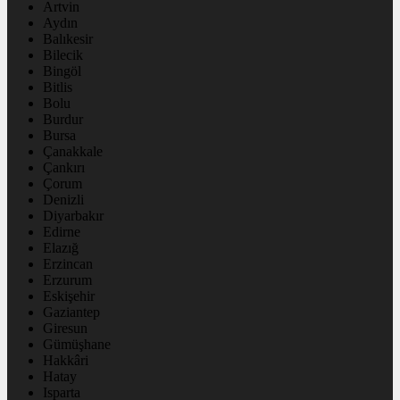
Artvin
Aydın
Balıkesir
Bilecik
Bingöl
Bitlis
Bolu
Burdur
Bursa
Çanakkale
Çankırı
Çorum
Denizli
Diyarbakır
Edirne
Elazığ
Erzincan
Erzurum
Eskişehir
Gaziantep
Giresun
Gümüşhane
Hakkâri
Hatay
Isparta