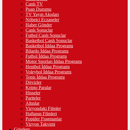
Canlı TV
Puan Durumu
TV Yayın Akışları
Nöbetçi Eczaneler
Haber Gönder
Canlı Sonuçlar
Futbol Canlı Sonuçlar
Basketbol Canlı Sonuçlar
Basketbol İddaa Programı
Bilardo İddaa Programı
Futbol İddaa Programı
Motor Sporları İddaa Programı
Hentbol İddaa Programı
Voleybol İddaa Programı
Tenis İddaa Programı
Dövizler
Kripto Paralar
Hisseler
Pariteler
Altınlar
Vizyondaki Filmler
Haftanın Filmleri
Popüler Fragmanlar
Vizyon Takvimi
Gündem