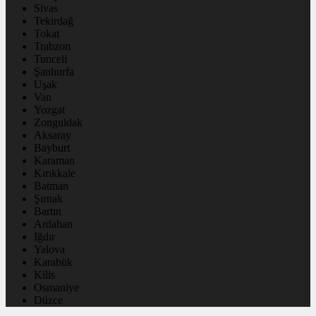
Sivas
Tekirdağ
Tokat
Trabzon
Tunceli
Şanlıurfa
Uşak
Van
Yozgat
Zonguldak
Aksaray
Bayburt
Karaman
Kırıkkale
Batman
Şırnak
Bartın
Ardahan
Iğdır
Yalova
Karabük
Kilis
Osmaniye
Düzce