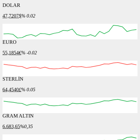
DOLAR
47,7207
$
% 0.02
EURO
03:00
04:00
05:00
06:00
07:00
55,1854
€
% -0.02
STERLİN
03:00
04:00
05:00
06:00
07:00
64,4540
£
% 0.05
GRAM ALTIN
03:00
04:00
05:00
06:00
07:00
6.683,65
%0,35