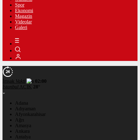
Spor
Ekonomi
Magazin
Videolar
Galeri
İmsak
Vakti
02:00
İstanbul
AÇIK
28°
Adana
Adıyaman
Afyonkarahisar
Ağrı
Amasya
Ankara
Antalya