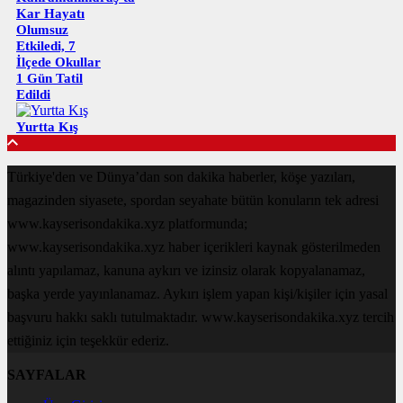
Kar Hayatı
Olumsuz
Etkiledi, 7
İlçede Okullar
1 Gün Tatil
Edildi
Yurtta Kış
Türkiye'den ve Dünya’dan son dakika haberler, köşe yazıları,
magazinden siyasete, spordan seyahate bütün konuların tek adresi
www.kayserisondakika.xyz platformunda;
www.kayserisondakika.xyz haber içerikleri kaynak gösterilmeden
alıntı yapılamaz, kanuna aykırı ve izinsiz olarak kopyalanamaz,
başka yerde yayınlanamaz. Aykırı işlem yapan kişi/kişiler için yasal
başvuru hakkı saklı tutulmaktadır. www.kayserisondakika.xyz tercih
ettiğiniz için teşekkür ederiz.
SAYFALAR