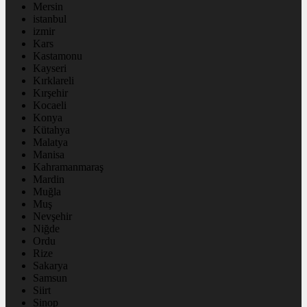
Mersin
istanbul
izmir
Kars
Kastamonu
Kayseri
Kırklareli
Kırşehir
Kocaeli
Konya
Kütahya
Malatya
Manisa
Kahramanmaraş
Mardin
Muğla
Muş
Nevşehir
Niğde
Ordu
Rize
Sakarya
Samsun
Siirt
Sinop