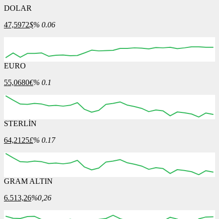
DOLAR
47,5972
$
% 0.06
EURO
04:00
05:00
06:00
07:00
08:00
55,0680
€
% 0.1
STERLİN
04:00
05:00
06:00
07:00
08:00
64,2125
£
% 0.17
GRAM ALTIN
04:00
05:00
06:00
07:00
08:00
6.513,26
%0,26