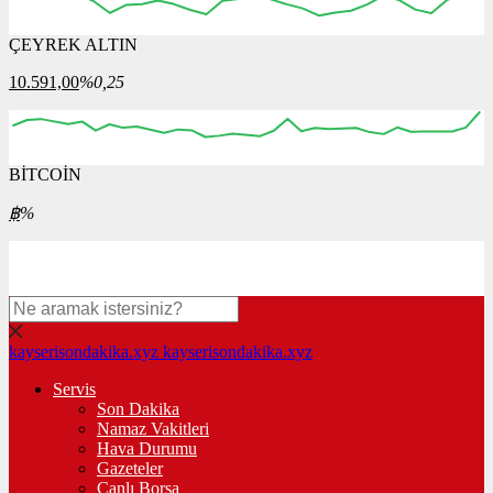
ÇEYREK ALTIN
04:00
05:00
06:00
07:00
08:00
10.591,00
%0,25
BİTCOİN
00:00
00:00
00:00
00:00
00:00
฿
%
kayserisondakika.xyz
kayserisondakika.xyz
Servis
Son Dakika
Namaz Vakitleri
Hava Durumu
Gazeteler
Canlı Borsa