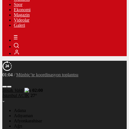
Spor
Ekonomi
Magazin
Videolar
Galeri
01:04
/
Münbiç’te koordinasyon toplantısı
İmsak
Vakti
02:00
İstanbul
AÇIK
27°
Adana
Adıyaman
Afyonkarahisar
Ağrı