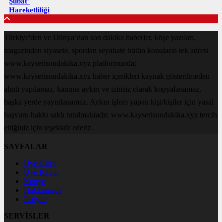
Şubat’
Hareketliliği
Türkiye'den ve Dünya’dan son dakika haberler, köşe yazıları,
magazinden siyasete, spordan seyahate bütün konuların tek adresi
www.kayserisondakika.xyz platformunda;
www.kayserisondakika.xyz haber içerikleri kaynak gösterilmeden
alıntı yapılamaz, kanuna aykırı ve izinsiz olarak kopyalanamaz,
başka yerde yayınlanamaz. Aykırı işlem yapan kişi/kişiler için yasal
başvuru hakkı saklı tutulmaktadır. www.kayserisondakika.xyz tercih
ettiğiniz için teşekkür ederiz.
SAYFALAR
Üye Girişi
Üye Kaydı
Künye
Hakkımızda
İletişim
SERVİSLER