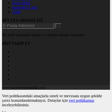
Tenis İddaa
Basketbol Canlı
AMP
BÜLTEN ABONELİĞİ
+
Bu web sitesinden haber ve ebülten almak istiyorum
BİZİ TAKİP ET
www.kayserisondakika.xyz
Veri politikasındaki amaçlarla sınırlı ve mevzuata uygun şekilde
çerez konumlandırmaktayız. Detaylar için
veri politikamızı
inceleyebilirsiniz.