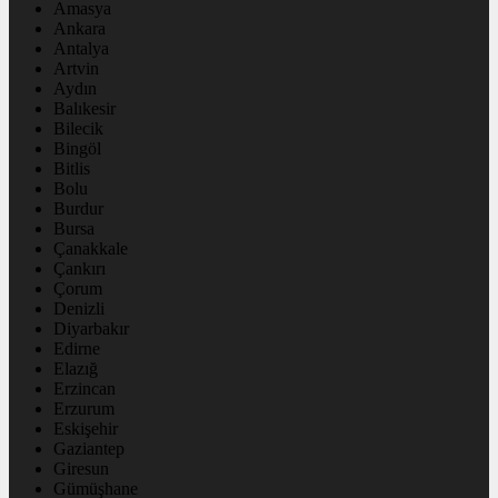
Amasya
Ankara
Antalya
Artvin
Aydın
Balıkesir
Bilecik
Bingöl
Bitlis
Bolu
Burdur
Bursa
Çanakkale
Çankırı
Çorum
Denizli
Diyarbakır
Edirne
Elazığ
Erzincan
Erzurum
Eskişehir
Gaziantep
Giresun
Gümüşhane