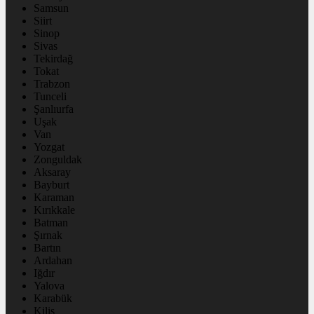
Samsun
Siirt
Sinop
Sivas
Tekirdağ
Tokat
Trabzon
Tunceli
Şanlıurfa
Uşak
Van
Yozgat
Zonguldak
Aksaray
Bayburt
Karaman
Kırıkkale
Batman
Şırnak
Bartın
Ardahan
Iğdır
Yalova
Karabük
Kilis