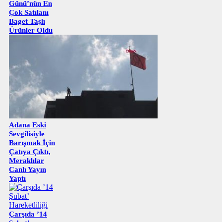
Günü’nün En
Çok Satılanı
Baget Taşlı
Ürünler Oldu
Adana Eski
Sevgilisiyle
Barışmak İçin
Çatıya Çıktı,
Meraklılar
Canlı Yayın
Yaptı
Çarşıda ’14