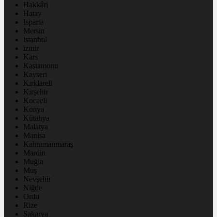
Hakkâri
Hatay
Isparta
Mersin
istanbul
izmir
Kars
Kastamonu
Kayseri
Kırklareli
Kırşehir
Kocaeli
Konya
Kütahya
Malatya
Manisa
Kahramanmaraş
Mardin
Muğla
Muş
Nevşehir
Niğde
Ordu
Rize
Sakarya