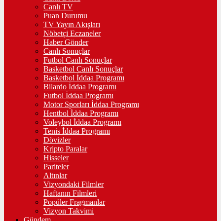
Canlı TV
Puan Durumu
TV Yayın Akışları
Nöbetçi Eczaneler
Haber Gönder
Canlı Sonuçlar
Futbol Canlı Sonuçlar
Basketbol Canlı Sonuçlar
Basketbol İddaa Programı
Bilardo İddaa Programı
Futbol İddaa Programı
Motor Sporları İddaa Programı
Hentbol İddaa Programı
Voleybol İddaa Programı
Tenis İddaa Programı
Dövizler
Kripto Paralar
Hisseler
Pariteler
Altınlar
Vizyondaki Filmler
Haftanın Filmleri
Popüler Fragmanlar
Vizyon Takvimi
Gündem