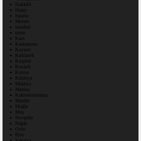
Hakkâri
Hatay
Isparta
Mersin
istanbul
izmir
Kars
Kastamonu
Kayseri
Kırklareli
Kırşehir
Kocaeli
Konya
Kütahya
Malatya
Manisa
Kahramanmaraş
Mardin
Muğla
Muş
Nevşehir
Niğde
Ordu
Rize
Sakarya