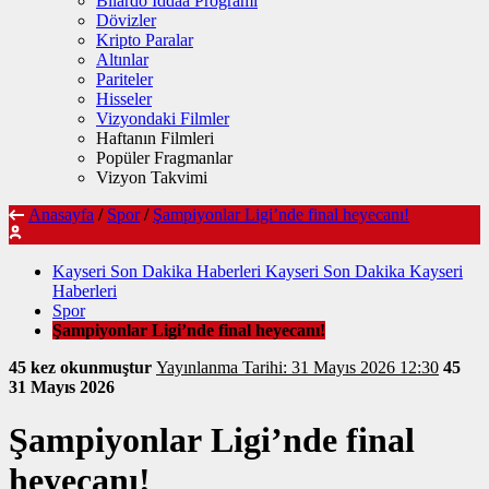
Bilardo İddaa Programı
Dövizler
Kripto Paralar
Altınlar
Pariteler
Hisseler
Vizyondaki Filmler
Haftanın Filmleri
Popüler Fragmanlar
Vizyon Takvimi
Anasayfa
/
Spor
/
Şampiyonlar Ligi’nde final heyecanı!
Kayseri Son Dakika Haberleri Kayseri Son Dakika Kayseri
Haberleri
Spor
Şampiyonlar Ligi’nde final heyecanı!
45 kez okunmuştur
Yayınlanma Tarihi: 31 Mayıs 2026 12:30
45
31 Mayıs 2026
Şampiyonlar Ligi’nde final
heyecanı!