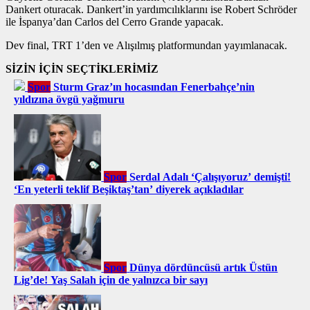
Dankert oturacak. Dankert’in yardımcılıklarını ise Robert Schröder
ile İspanya’dan Carlos del Cerro Grande yapacak.
Dev final, TRT 1’den ve Alışılmış platformundan yayımlanacak.
SİZİN İÇİN SEÇTİKLERİMİZ
Spor
Sturm Graz’ın hocasından Fenerbahçe’nin
yıldızına övgü yağmuru
Spor
Serdal Adalı ‘Çalışıyoruz’ demişti!
‘En yeterli teklif Beşiktaş’tan’ diyerek açıkladılar
Spor
Dünya dördüncüsü artık Üstün
Lig’de! Yaş Salah için de yalnızca bir sayı