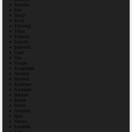
Samsun
Siirt
Sinop
Sivas
Tekirdağ
Tokat
Trabzon
Tunceli
Şanlıurfa
Uşak
Van
Yozgat
Zonguldak
Aksaray
Bayburt
Karaman
Kırıkkale
Batman
Şırnak
Bartın
Ardahan
Iğdır
Yalova
Karabük
Kilis