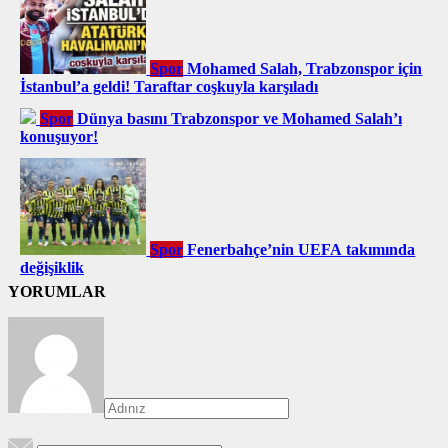
Spor
Mohamed Salah, Trabzonspor için
İstanbul’a geldi! Taraftar coşkuyla karşıladı
Spor
Dünya basını Trabzonspor ve Mohamed Salah’ı
konuşuyor!
Spor
Fenerbahçe’nin UEFA takımında
değişiklik
YORUMLAR