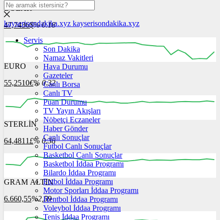
DOLAR
kayserisondakika.xyz
kayserisondakika.xyz
47,7436
$
% 0.18
Servis
Son Dakika
Namaz Vakitleri
EURO
Hava Durumu
12:00
13:00
14:00
15:00
16:00
Gazeteler
55,2510
€
% 0.32
Canlı Borsa
Canlı TV
Puan Durumu
TV Yayın Akışları
Nöbetçi Eczaneler
STERLİN
12:00
13:00
Haber Gönder
14:00
15:00
16:00
Canlı Sonuçlar
64,4811
£
% 0.38
Futbol Canlı Sonuçlar
Basketbol Canlı Sonuçlar
Basketbol İddaa Programı
Bilardo İddaa Programı
Futbol İddaa Programı
GRAM ALTIN
12:00
13:00
14:00
15:00
16:00
Motor Sporları İddaa Programı
6.660,55
%2,59
Hentbol İddaa Programı
Voleybol İddaa Programı
Tenis İddaa Programı