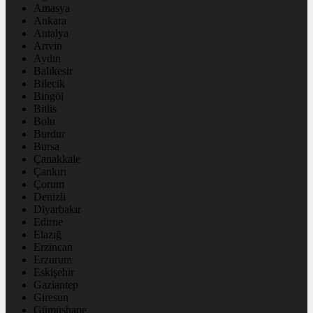
Amasya
Ankara
Antalya
Artvin
Aydın
Balıkesir
Bilecik
Bingöl
Bitlis
Bolu
Burdur
Bursa
Çanakkale
Çankırı
Çorum
Denizli
Diyarbakır
Edirne
Elazığ
Erzincan
Erzurum
Eskişehir
Gaziantep
Giresun
Gümüşhane