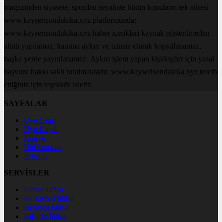
magazinden siyasete, spordan seyahate bütün konuların tek adresi
www.kayserisondakika.xyz platformunda;
www.kayserisondakika.xyz haber içerikleri kaynak gösterilmeden
alıntı yapılamaz, kanuna aykırı ve izinsiz olarak kopyalanamaz,
başka yerde yayınlanamaz. Aykırı işlem yapan kişi/kişiler için yasal
başvuru hakkı saklı tutulmaktadır. www.kayserisondakika.xyz tercih
ettiğiniz için teşekkür ederiz.
SAYFALAR
Üye Girişi
Üye Kaydı
Künye
Hakkımızda
İletişim
SERVİSLER
Futbol İddaa
Basketbol İddaa
Hentbol İddaa
Bilardo İddaa