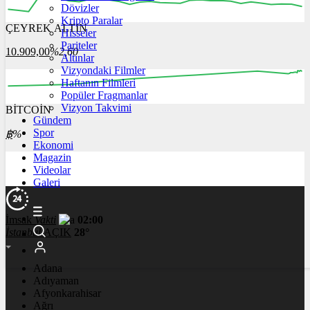
Dövizler
Kripto Paralar
ÇEYREK ALTIN
Hisseler
12:00
13:00
14:00
15:00
16:00
Pariteler
10.909,00
%2,60
Altınlar
Vizyondaki Filmler
Haftanın Filmleri
Popüler Fragmanlar
Vizyon Takvimi
BİTCOİN
00:00
00:00
00:00
00:00
00:00
Gündem
Spor
฿
%
Ekonomi
Magazin
Videolar
Galeri
İmsak
Vakti
02:00
İstanbul
AÇIK
28°
Adana
Adıyaman
Afyonkarahisar
Ağrı