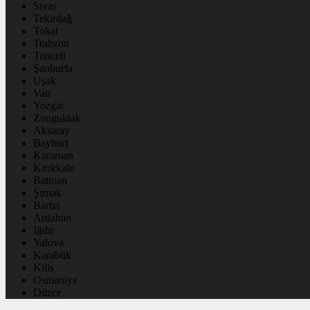
Sivas
Tekirdağ
Tokat
Trabzon
Tunceli
Şanlıurfa
Uşak
Van
Yozgat
Zonguldak
Aksaray
Bayburt
Karaman
Kırıkkale
Batman
Şırnak
Bartın
Ardahan
Iğdır
Yalova
Karabük
Kilis
Osmaniye
Düzce