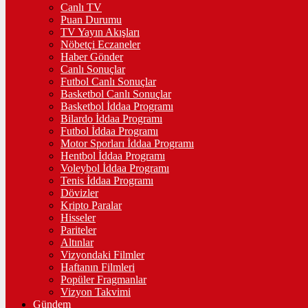
Canlı TV
Puan Durumu
TV Yayın Akışları
Nöbetçi Eczaneler
Haber Gönder
Canlı Sonuçlar
Futbol Canlı Sonuçlar
Basketbol Canlı Sonuçlar
Basketbol İddaa Programı
Bilardo İddaa Programı
Futbol İddaa Programı
Motor Sporları İddaa Programı
Hentbol İddaa Programı
Voleybol İddaa Programı
Tenis İddaa Programı
Dövizler
Kripto Paralar
Hisseler
Pariteler
Altınlar
Vizyondaki Filmler
Haftanın Filmleri
Popüler Fragmanlar
Vizyon Takvimi
Gündem