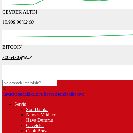
ÇEYREK ALTIN
12:00
12:15
12:30
12:45
13:00
13:15
13:30
10.909,00
%2,60
BİTCOİN
00:00
08:00
16:00
00:00
08:00
3096430
฿
%0.8
kayserisondakika.xyz
kayserisondakika.xyz
Servis
Son Dakika
Namaz Vakitleri
Hava Durumu
Gazeteler
Canlı Borsa