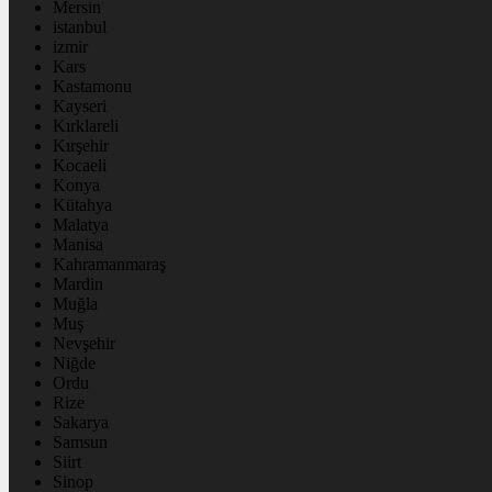
Mersin
istanbul
izmir
Kars
Kastamonu
Kayseri
Kırklareli
Kırşehir
Kocaeli
Konya
Kütahya
Malatya
Manisa
Kahramanmaraş
Mardin
Muğla
Muş
Nevşehir
Niğde
Ordu
Rize
Sakarya
Samsun
Siirt
Sinop