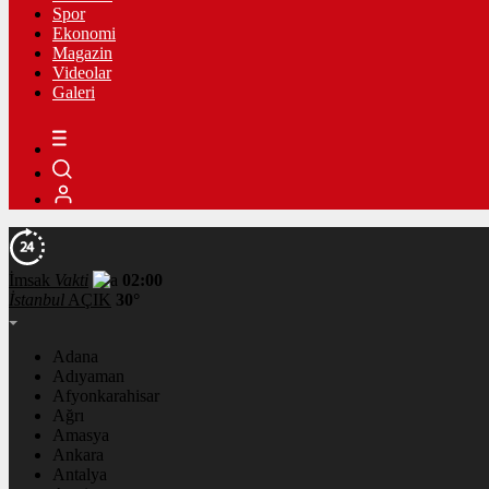
Spor
Ekonomi
Magazin
Videolar
Galeri
İmsak
Vakti
02:00
İstanbul
AÇIK
30°
Adana
Adıyaman
Afyonkarahisar
Ağrı
Amasya
Ankara
Antalya