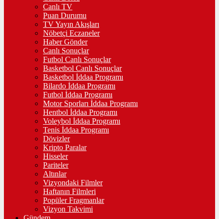
Canlı TV
Puan Durumu
TV Yayın Akışları
Nöbetçi Eczaneler
Haber Gönder
Canlı Sonuçlar
Futbol Canlı Sonuçlar
Basketbol Canlı Sonuçlar
Basketbol İddaa Programı
Bilardo İddaa Programı
Futbol İddaa Programı
Motor Sporları İddaa Programı
Hentbol İddaa Programı
Voleybol İddaa Programı
Tenis İddaa Programı
Dövizler
Kripto Paralar
Hisseler
Pariteler
Altınlar
Vizyondaki Filmler
Haftanın Filmleri
Popüler Fragmanlar
Vizyon Takvimi
Gündem