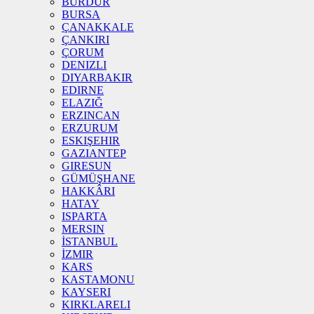
BURDUR
BURSA
ÇANAKKALE
ÇANKIRI
ÇORUM
DENIZLI
DIYARBAKIR
EDIRNE
ELAZIĞ
ERZINCAN
ERZURUM
ESKIŞEHIR
GAZIANTEP
GIRESUN
GÜMÜŞHANE
HAKKÂRI
HATAY
ISPARTA
MERSIN
İSTANBUL
İZMIR
KARS
KASTAMONU
KAYSERI
KIRKLARELI