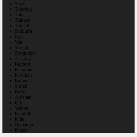
Sivas
Tekirdağ
Tokat
Trabzon
Tunceli
Şanlıurfa
Uşak
Van
Yozgat
Zonguldak
Aksaray
Bayburt
Karaman
Kırıkkale
Batman
Şırnak
Bartın
Ardahan
Iğdır
Yalova
Karabük
Kilis
Osmaniye
Düzce