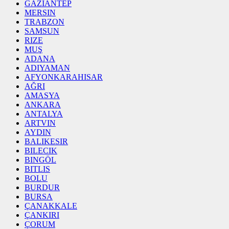
GAZIANTEP
MERSIN
TRABZON
SAMSUN
RIZE
MUŞ
ADANA
ADIYAMAN
AFYONKARAHISAR
AĞRI
AMASYA
ANKARA
ANTALYA
ARTVIN
AYDIN
BALIKESIR
BILECIK
BINGÖL
BITLIS
BOLU
BURDUR
BURSA
ÇANAKKALE
ÇANKIRI
ÇORUM