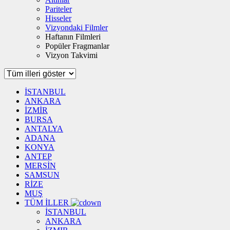
Pariteler
Hisseler
Vizyondaki Filmler
Haftanın Filmleri
Popüler Fragmanlar
Vizyon Takvimi
İSTANBUL
ANKARA
İZMİR
BURSA
ANTALYA
ADANA
KONYA
ANTEP
MERSİN
SAMSUN
RİZE
MUŞ
TÜM İLLER
İSTANBUL
ANKARA