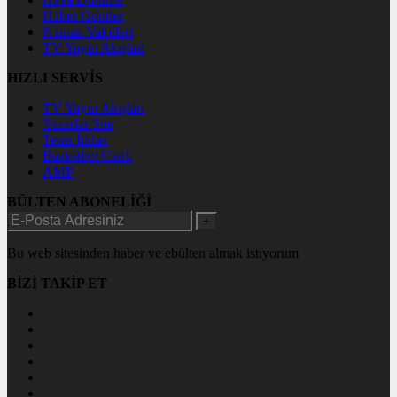
Haber Gönder
Namaz Vakitleri
TV Yayın Akışları
HIZLI SERVİS
TV Yayın Akışları
Yazarlar Site
Tenis İddaa
Basketbol Canlı
AMP
BÜLTEN ABONELİĞİ
+
Bu web sitesinden haber ve ebülten almak istiyorum
BİZİ TAKİP ET