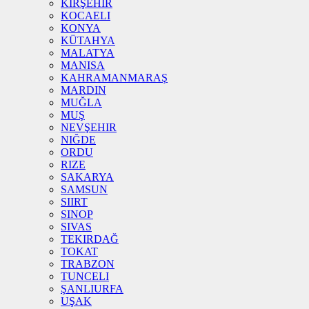
KIRŞEHIR
KOCAELI
KONYA
KÜTAHYA
MALATYA
MANISA
KAHRAMANMARAŞ
MARDIN
MUĞLA
MUŞ
NEVŞEHIR
NIĞDE
ORDU
RIZE
SAKARYA
SAMSUN
SIIRT
SINOP
SIVAS
TEKIRDAĞ
TOKAT
TRABZON
TUNCELI
ŞANLIURFA
UŞAK