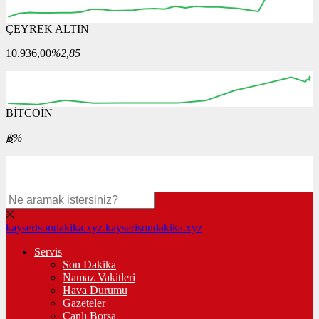
ÇEYREK ALTIN
09:00
10:00
11:00
12:00
13:00
10.936,00
%2,85
BİTCOİN
00:00
00:00
00:00
00:00
00:00
00:00
฿
%
kayserisondakika.xyz
kayserisondakika.xyz
Servis
Son Dakika
Namaz Vakitleri
Hava Durumu
Gazeteler
Canlı Borsa