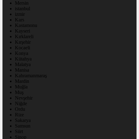
Mersin
istanbul
izmir
Kars
Kastamonu
Kayseri
Kırklareli
Kırşehir
Kocaeli
Konya
Kütahya
Malatya
Manisa
Kahramanmaraş
Mardin
Muğla
Muş
Nevşehir
Niğde
Ordu
Rize
Sakarya
Samsun
Siirt
Sinop