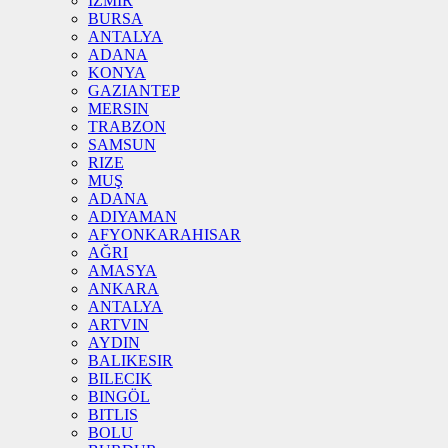
İZMIR
BURSA
ANTALYA
ADANA
KONYA
GAZIANTEP
MERSIN
TRABZON
SAMSUN
RIZE
MUŞ
ADANA
ADIYAMAN
AFYONKARAHISAR
AĞRI
AMASYA
ANKARA
ANTALYA
ARTVIN
AYDIN
BALIKESIR
BILECIK
BINGÖL
BITLIS
BOLU