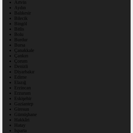
Artvin
Aydın
Balıkesir
Bilecik
Bingöl
Bitlis
Bolu
Burdur
Bursa
Çanakkale
Çankırı
Çorum
Denizli
Diyarbakır
Edirne
Elazığ
Erzincan
Erzurum
Eskişehir
Gaziantep
Giresun
Gümüşhane
Hakkâri
Hatay
Isparta