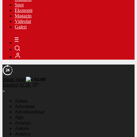
Spor
Ekonomi
Magazin
Videolar
Galeri
İmsak
Vakti
02:00
İstanbul
AÇIK
27°
Adana
Adıyaman
Afyonkarahisar
Ağrı
Amasya
Ankara
Antalya