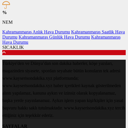
%
NEM
Kahramanmaraş Anlık Hava Durumu
Kahramanmaraş Saatlik Hava
Durumu
Kahramanmaraş Günlük Hava Durumu
Kahramanmaraş
Hava Durumu
SICAKLIK
Türkiye'den ve Dünya’dan son dakika haberler, köşe yazıları,
magazinden siyasete, spordan seyahate bütün konuların tek adresi
www.kayserisondakika.xyz platformunda;
www.kayserisondakika.xyz haber içerikleri kaynak gösterilmeden
alıntı yapılamaz, kanuna aykırı ve izinsiz olarak kopyalanamaz,
başka yerde yayınlanamaz. Aykırı işlem yapan kişi/kişiler için yasal
başvuru hakkı saklı tutulmaktadır. www.kayserisondakika.xyz tercih
ettiğiniz için teşekkür ederiz.
SAYFALAR