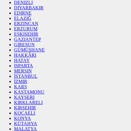
DENIZLI
DIYARBAKIR
EDIRNE
ELAZIĞ
ERZINCAN
ERZURUM
ESKIŞEHIR
GAZIANTEP
GIRESUN
GÜMÜŞHANE
HAKKÂRI
HATAY
ISPARTA
MERSIN
İSTANBUL
İZMIR
KARS
KASTAMONU
KAYSERI
KIRKLARELI
KIRŞEHIR
KOCAELI
KONYA
KÜTAHYA
MALATYA