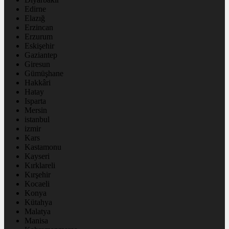
Edirne
Elazığ
Erzincan
Erzurum
Eskişehir
Gaziantep
Giresun
Gümüşhane
Hakkâri
Hatay
Isparta
Mersin
istanbul
izmir
Kars
Kastamonu
Kayseri
Kırklareli
Kırşehir
Kocaeli
Konya
Kütahya
Malatya
Manisa