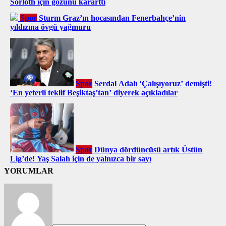
Sörloth için gözünü kararttı
Spor
Sturm Graz’ın hocasından Fenerbahçe’nin
yıldızına övgü yağmuru
Spor
Serdal Adalı ‘Çalışıyoruz’ demişti!
‘En yeterli teklif Beşiktaş’tan’ diyerek açıkladılar
Spor
Dünya dördüncüsü artık Üstün
Lig’de! Yaş Salah için de yalnızca bir sayı
YORUMLAR