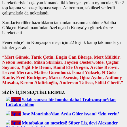
hareketleriyle başlayan idmanda iki kümeye ayrılan oyuncular, 5’e 2
top kapma ve pas çalışması yaptı. Antrenman, taktiksel ve ferdî
çalışmalarla da noktalandı.
Sarı-lacivertliler hazırlıkların tamamlanmasının akabinde Sabiha
Gökçen Havalimanı’ndan özel uçakla Konya’ya gitmek üzere
hareket etti.
Fenerbahçe’nin Konyaspor maçı için 22 kişilik kamp takımında şu
isimler yer aldı:
“Mert Günok, Tarık Çetin, Engin Can Biterge, Mert Müldür,
Nelson Semedo, Milan Skriniar, Jayden Oosterwolde, Çağlar
Söyüncü, Yiğit Efe Demir, Kamil Efe Üregen, Archie Brown,
Levent Mercan, Matteo Guendouzi, İsmail Yüksek, N’Golo
Kante, Fred Rodrigues, Marco Asensio, Oğuz Aydın, Anthony
Musaba, Kerem Aktürkoğlu, Anderson Talisca, Sidiki Cherif.”
SİZİN İÇİN SEÇTİKLERİMİZ
Spor
Salah sonrası bir bomba daha! Trabzonspor’dan
Lukaku atılımı
Spor
Jose Mourinho’dan Arda Güler isyanı! ‘İzin verin’
Spor
Mutabakat an meselesi! Süper Lig devi Alexander