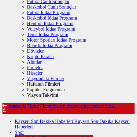
Futbol Canlı Sonuçlar
Basketbol Canlı Sonuçlar
Futbol İddaa Programı
Basketbol İddaa Programı
Hentbol İddaa Programı
Voleybol İddaa Programı
Tenis İddaa Programı
Motor Sporları İddaa Programı
Bilardo İddaa Programı
Dövizler
Kripto Paralar
Altınlar
Pariteler
Hisseler
Vizyondaki Filmler
Haftanın Filmleri
Popüler Fragmanlar
Vizyon Takvimi
Anasayfa
/
Spor
/
Fenerbahçe, Konyaspor maçına hazır
Kayseri Son Dakika Haberleri Kayseri Son Dakika Kayseri
Haberleri
Spor