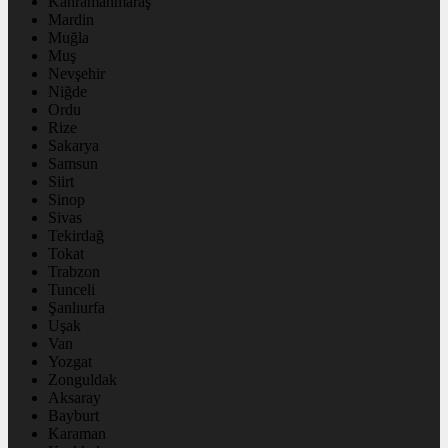
Kahramanmaraş
Mardin
Muğla
Muş
Nevşehir
Niğde
Ordu
Rize
Sakarya
Samsun
Siirt
Sinop
Sivas
Tekirdağ
Tokat
Trabzon
Tunceli
Şanlıurfa
Uşak
Van
Yozgat
Zonguldak
Aksaray
Bayburt
Karaman