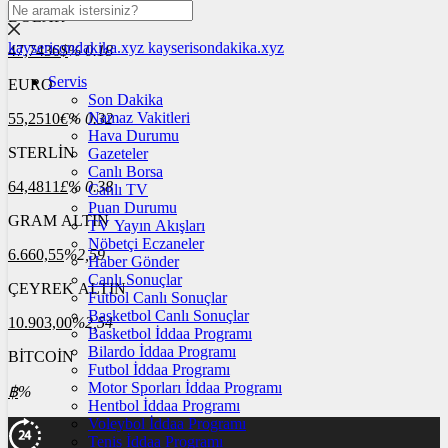
DOLAR
kayserisondakika.xyz
kayserisondakika.xyz
47,7436
$
% 0.18
Servis
EURO
Son Dakika
Namaz Vakitleri
55,2510
€
% 0.32
Hava Durumu
STERLİN
Gazeteler
Canlı Borsa
64,4811
£
% 0.38
Canlı TV
Puan Durumu
GRAM ALTIN
TV Yayın Akışları
Nöbetçi Eczaneler
6.660,55
%2,59
Haber Gönder
Canlı Sonuçlar
ÇEYREK ALTIN
Futbol Canlı Sonuçlar
Basketbol Canlı Sonuçlar
10.903,00
%2,54
Basketbol İddaa Programı
Bilardo İddaa Programı
BİTCOİN
Futbol İddaa Programı
Motor Sporları İddaa Programı
฿
%
Hentbol İddaa Programı
Voleybol İddaa Programı
Tenis İddaa Programı