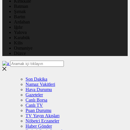
Kırıkkale
Batman
Şırnak
Bartın
Ardahan
Iğdır
Yalova
Karabük
Kilis
Osmaniye
Düzce
Son Dakika
Namaz Vakitleri
Hava Durumu
Gazeteler
Canlı Borsa
Canlı TV
Puan Durumu
TV Yayın Akışları
Nöbetçi Eczaneler
Haber Gönder