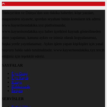
Türkiye'den ve Dünya’dan son dakika haberler, köşe yazıları,
magazinden siyasete, spordan seyahate bütün konuların tek adresi
www.kayserisondakika.xyz platformunda;
www.kayserisondakika.xyz haber içerikleri kaynak gösterilmeden
alıntı yapılamaz, kanuna aykırı ve izinsiz olarak kopyalanamaz,
başka yerde yayınlanamaz. Aykırı işlem yapan kişi/kişiler için yasal
başvuru hakkı saklı tutulmaktadır. www.kayserisondakika.xyz tercih
ettiğiniz için teşekkür ederiz.
SAYFALAR
Üye Girişi
Üye Kaydı
Künye
Hakkımızda
İletişim
SERVİSLER
Futbol İddaa