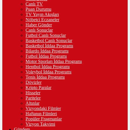
Canlı TV
Puan Durumu
TV Yayın Akışları
Nöbetçi Eczaneler
Haber Gönder
Canlı Sonuçlar
Futbol Canlı Sonuçlar
Basketbol Canlı Sonuçlar
Basketbol İddaa Programı
Bilardo İddaa Programı
Futbol İddaa Programı
Motor Sporları İddaa Programı
Hentbol İddaa Programı
Voleybol İddaa Programı
Tenis İddaa Programı
Dövizler
Kripto Paralar
Hisseler
Pariteler
Altınlar
Vizyondaki Filmler
Haftanın Filmleri
Popüler Fragmanlar
Vizyon Takvimi
Gündem