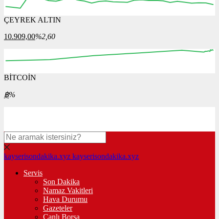
ÇEYREK ALTIN
12:00
13:00
14:00
15:00
16:00
10.909,00
%2,60
BİTCOİN
00:00
00:00
00:00
00:00
00:00
฿
%
kayserisondakika.xyz
kayserisondakika.xyz
Servis
Son Dakika
Namaz Vakitleri
Hava Durumu
Gazeteler
Canlı Borsa