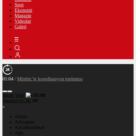
Spor
Ekonomi
Magazin
Videolar
Galeri
01:04
/
Münbiç’te koordinasyon toplantısı
İmsak
Vakti
02:00
İstanbul
AÇIK
30°
Adana
Adıyaman
Afyonkarahisar
Ağrı