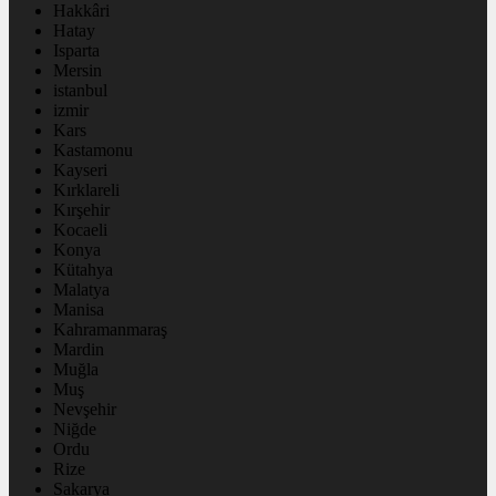
Hakkâri
Hatay
Isparta
Mersin
istanbul
izmir
Kars
Kastamonu
Kayseri
Kırklareli
Kırşehir
Kocaeli
Konya
Kütahya
Malatya
Manisa
Kahramanmaraş
Mardin
Muğla
Muş
Nevşehir
Niğde
Ordu
Rize
Sakarya