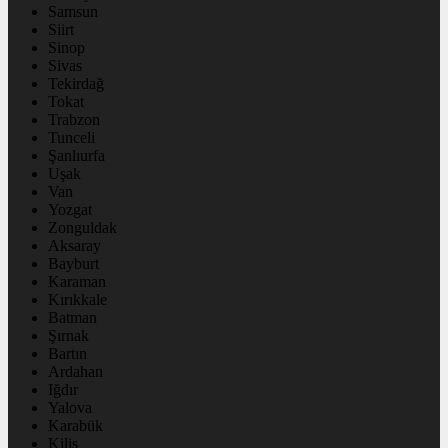
Samsun
Siirt
Sinop
Sivas
Tekirdağ
Tokat
Trabzon
Tunceli
Şanlıurfa
Uşak
Van
Yozgat
Zonguldak
Aksaray
Bayburt
Karaman
Kırıkkale
Batman
Şırnak
Bartın
Ardahan
Iğdır
Yalova
Karabük
Kilis