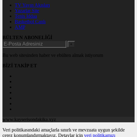
TV Yayın Akışları
Yazarlar Site
Tenis İddaa
Basketbol Canlı
AMP
BÜLTEN ABONELİĞİ
+
Bu web sitesinden haber ve ebülten almak istiyorum
BİZİ TAKİP ET
www.kayserisondakika.xyz
Veri politikasındaki amaçlarla sınırlı ve mevzuata uygun şekilde
çerez konumlandırmaktayız. Detaylar için
veri politikamızı