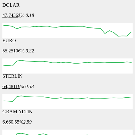
DOLAR
47,7436
$
% 0.18
EURO
12:00
13:00
14:00
15:00
16:00
55,2510
€
% 0.32
STERLİN
12:00
13:00
14:00
15:00
16:00
64,4811
£
% 0.38
GRAM ALTIN
12:00
13:00
14:00
15:00
16:00
6.660,55
%2,59