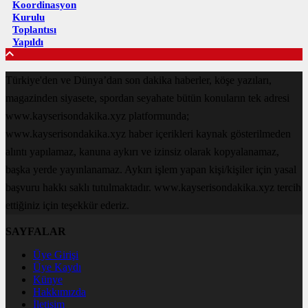
Koordinasyon
Kurulu
Toplantısı
Yapıldı
Türkiye'den ve Dünya’dan son dakika haberler, köşe yazıları,
magazinden siyasete, spordan seyahate bütün konuların tek adresi
www.kayserisondakika.xyz platformunda;
www.kayserisondakika.xyz haber içerikleri kaynak gösterilmeden
alıntı yapılamaz, kanuna aykırı ve izinsiz olarak kopyalanamaz,
başka yerde yayınlanamaz. Aykırı işlem yapan kişi/kişiler için yasal
başvuru hakkı saklı tutulmaktadır. www.kayserisondakika.xyz tercih
ettiğiniz için teşekkür ederiz.
SAYFALAR
Üye Girişi
Üye Kaydı
Künye
Hakkımızda
İletişim