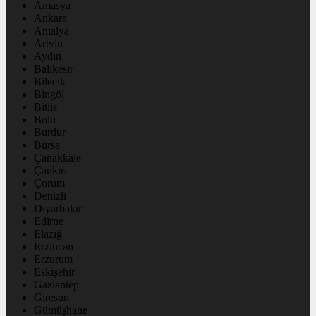
Amasya
Ankara
Antalya
Artvin
Aydın
Balıkesir
Bilecik
Bingöl
Bitlis
Bolu
Burdur
Bursa
Çanakkale
Çankırı
Çorum
Denizli
Diyarbakır
Edirne
Elazığ
Erzincan
Erzurum
Eskişehir
Gaziantep
Giresun
Gümüşhane