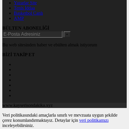
Yazarlar Site
Tenis İddaa
Basketbol Canlı
AMP
BÜLTEN ABONELİĞİ
+
Bu web sitesinden haber ve ebülten almak istiyorum
BİZİ TAKİP ET
www.kayserisondakika.xyz
Veri politikasındaki amaçlarla sınırlı ve mevzuata uygun şekilde
çerez konumlandırmaktayız. Detaylar için
veri politikamızı
inceleyebilirsiniz.