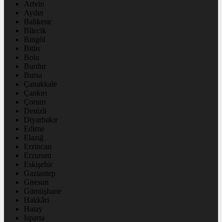
Artvin
Aydın
Balıkesir
Bilecik
Bingöl
Bitlis
Bolu
Burdur
Bursa
Çanakkale
Çankırı
Çorum
Denizli
Diyarbakır
Edirne
Elazığ
Erzincan
Erzurum
Eskişehir
Gaziantep
Giresun
Gümüşhane
Hakkâri
Hatay
Isparta