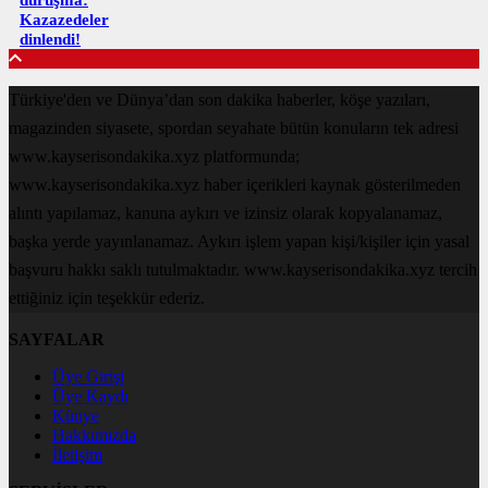
Kazazedeler
dinlendi!
Türkiye'den ve Dünya’dan son dakika haberler, köşe yazıları,
magazinden siyasete, spordan seyahate bütün konuların tek adresi
www.kayserisondakika.xyz platformunda;
www.kayserisondakika.xyz haber içerikleri kaynak gösterilmeden
alıntı yapılamaz, kanuna aykırı ve izinsiz olarak kopyalanamaz,
başka yerde yayınlanamaz. Aykırı işlem yapan kişi/kişiler için yasal
başvuru hakkı saklı tutulmaktadır. www.kayserisondakika.xyz tercih
ettiğiniz için teşekkür ederiz.
SAYFALAR
Üye Girişi
Üye Kaydı
Künye
Hakkımızda
İletişim