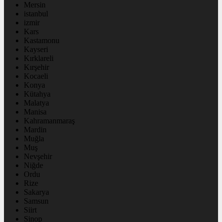
Mersin
istanbul
izmir
Kars
Kastamonu
Kayseri
Kırklareli
Kırşehir
Kocaeli
Konya
Kütahya
Malatya
Manisa
Kahramanmaraş
Mardin
Muğla
Muş
Nevşehir
Niğde
Ordu
Rize
Sakarya
Samsun
Siirt
Sinop