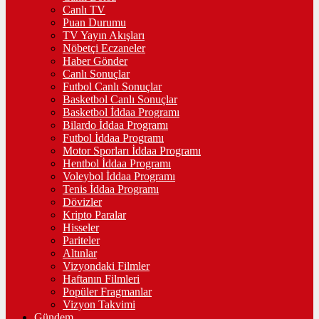
Canlı TV
Puan Durumu
TV Yayın Akışları
Nöbetçi Eczaneler
Haber Gönder
Canlı Sonuçlar
Futbol Canlı Sonuçlar
Basketbol Canlı Sonuçlar
Basketbol İddaa Programı
Bilardo İddaa Programı
Futbol İddaa Programı
Motor Sporları İddaa Programı
Hentbol İddaa Programı
Voleybol İddaa Programı
Tenis İddaa Programı
Dövizler
Kripto Paralar
Hisseler
Pariteler
Altınlar
Vizyondaki Filmler
Haftanın Filmleri
Popüler Fragmanlar
Vizyon Takvimi
Gündem