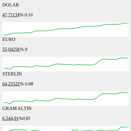
DOLAR
47,7113
$
% 0.16
EURO
00:00
00:00
00:00
00:00
00:00
55,0425
€
% 0
STERLİN
00:00
00:00
00:00
00:00
00:00
00:00
64,2552
£
% 0.08
GRAM ALTIN
00:00
00:00
00:00
00:00
00:00
00:00
6.544,91
%0,81