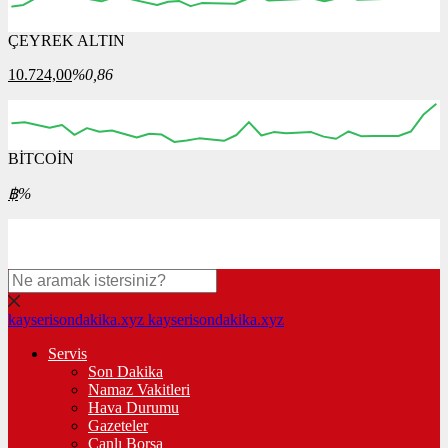
ÇEYREK ALTIN
00:00
00:00
00:00
00:00
00:00
10.724,00
%0,86
BİTCOİN
00:00
00:00
00:00
00:00
00:00
฿
%
kayserisondakika.xyz
kayserisondakika.xyz
Servis
Son Dakika
Namaz Vakitleri
Hava Durumu
Gazeteler
Canlı Borsa