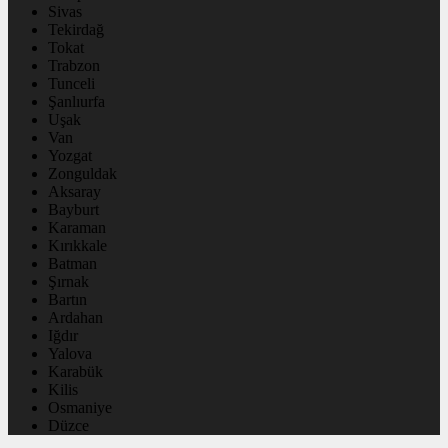
Sivas
Tekirdağ
Tokat
Trabzon
Tunceli
Şanlıurfa
Uşak
Van
Yozgat
Zonguldak
Aksaray
Bayburt
Karaman
Kırıkkale
Batman
Şırnak
Bartın
Ardahan
Iğdır
Yalova
Karabük
Kilis
Osmaniye
Düzce