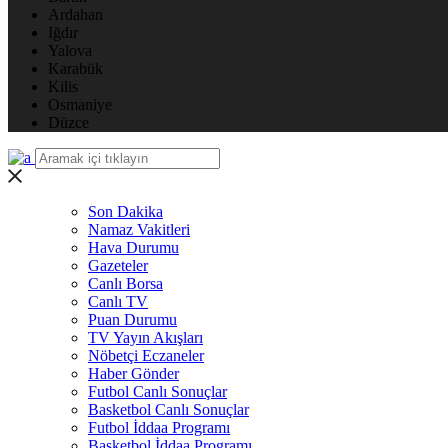
Ardahan
Iğdır
Yalova
Karabük
Kilis
Osmaniye
Düzce
Son Dakika
Namaz Vakitleri
Hava Durumu
Gazeteler
Canlı Borsa
Canlı TV
Puan Durumu
TV Yayın Akışları
Nöbetçi Eczaneler
Haber Gönder
Futbol Canlı Sonuçlar
Basketbol Canlı Sonuçlar
Futbol İddaa Programı
Basketbol İddaa Programı