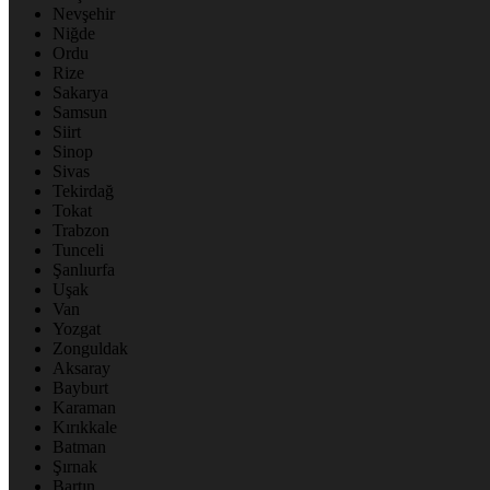
Nevşehir
Niğde
Ordu
Rize
Sakarya
Samsun
Siirt
Sinop
Sivas
Tekirdağ
Tokat
Trabzon
Tunceli
Şanlıurfa
Uşak
Van
Yozgat
Zonguldak
Aksaray
Bayburt
Karaman
Kırıkkale
Batman
Şırnak
Bartın