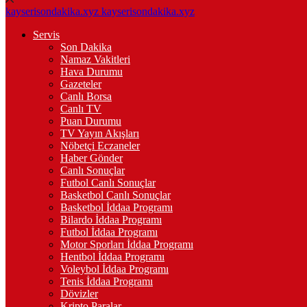
kayserisondakika.xyz
kayserisondakika.xyz
Servis
Son Dakika
Namaz Vakitleri
Hava Durumu
Gazeteler
Canlı Borsa
Canlı TV
Puan Durumu
TV Yayın Akışları
Nöbetçi Eczaneler
Haber Gönder
Canlı Sonuçlar
Futbol Canlı Sonuçlar
Basketbol Canlı Sonuçlar
Basketbol İddaa Programı
Bilardo İddaa Programı
Futbol İddaa Programı
Motor Sporları İddaa Programı
Hentbol İddaa Programı
Voleybol İddaa Programı
Tenis İddaa Programı
Dövizler
Kripto Paralar