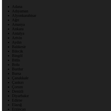
Adana
Adıyaman
Afyonkarahisar
Ağrı
Amasya
Ankara
Antalya
Artvin
Aydın
Balıkesir
Bilecik
Bingöl
Bitlis
Bolu
Burdur
Bursa
Çanakkale
Çankırı
Çorum
Denizli
Diyarbakır
Edirne
Elazığ
Erzincan