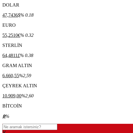
DOLAR
47,7436
$
% 0.18
EURO
55,2510
€
% 0.32
STERLİN
64,4811
£
% 0.38
GRAM ALTIN
6.660,55
%2,59
ÇEYREK ALTIN
10.909,00
%2,60
BİTCOİN
฿
%