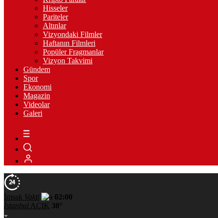
Hisseler
Pariteler
Altınlar
Vizyondaki Filmler
Haftanın Filmleri
Popüler Fragmanlar
Vizyon Takvimi
Gündem
Spor
Ekonomi
Magazin
Videolar
Galeri
İmsak
Vakti
02:00
İstanbul
AÇIK
30°