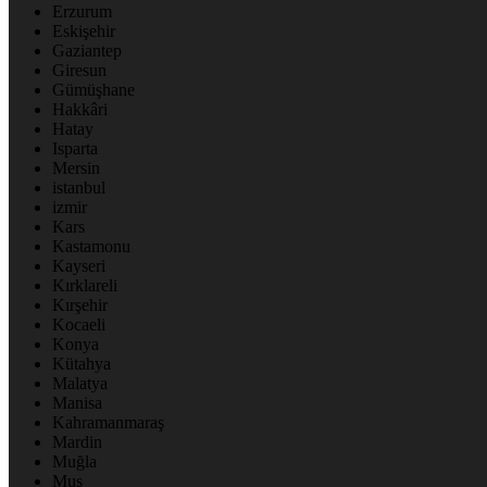
Erzurum
Eskişehir
Gaziantep
Giresun
Gümüşhane
Hakkâri
Hatay
Isparta
Mersin
istanbul
izmir
Kars
Kastamonu
Kayseri
Kırklareli
Kırşehir
Kocaeli
Konya
Kütahya
Malatya
Manisa
Kahramanmaraş
Mardin
Muğla
Muş