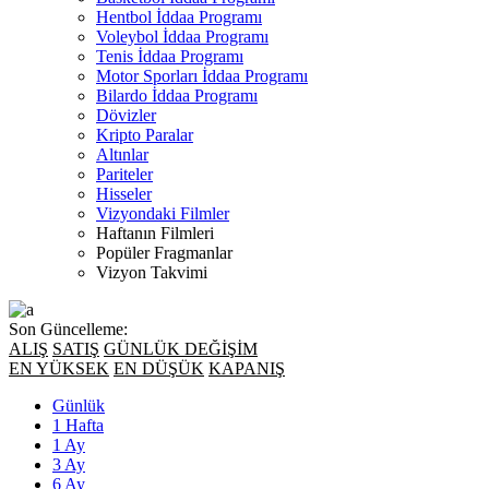
Hentbol İddaa Programı
Voleybol İddaa Programı
Tenis İddaa Programı
Motor Sporları İddaa Programı
Bilardo İddaa Programı
Dövizler
Kripto Paralar
Altınlar
Pariteler
Hisseler
Vizyondaki Filmler
Haftanın Filmleri
Popüler Fragmanlar
Vizyon Takvimi
Son Güncelleme:
ALIŞ
SATIŞ
GÜNLÜK DEĞİŞİM
EN YÜKSEK
EN DÜŞÜK
KAPANIŞ
Günlük
1 Hafta
1 Ay
3 Ay
6 Ay