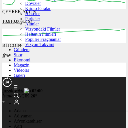
Dövizler
Kripto Paralar
ÇEYREK ALTIN
Hisseler
12:00
13:00
14:00
15:00
16:00
Pariteler
10.910,00
%2,61
Altınlar
Vizyondaki Filmler
Haftanın Filmleri
Popüler Fragmanlar
Vizyon Takvimi
BİTCOİN
00:00
00:00
00:00
00:00
00:00
Gündem
Spor
฿
%
Ekonomi
Magazin
Videolar
Galeri
İmsak
Vakti
02:00
İstanbul
AÇIK
26°
Adana
Adıyaman
Afyonkarahisar
Ağrı