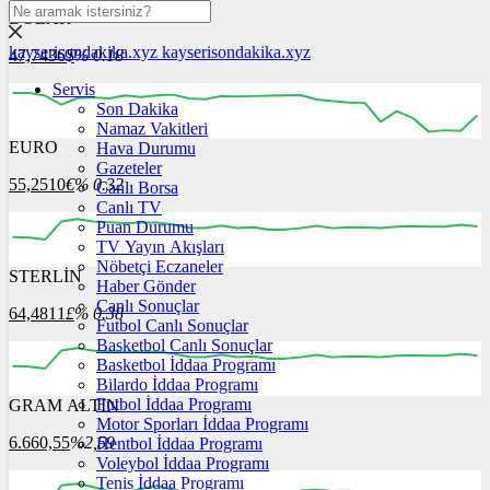
DOLAR
kayserisondakika.xyz
kayserisondakika.xyz
47,7436
$
% 0.18
Servis
Son Dakika
Namaz Vakitleri
EURO
Hava Durumu
12:00
13:00
14:00
15:00
16:00
Gazeteler
55,2510
€
% 0.32
Canlı Borsa
Canlı TV
Puan Durumu
TV Yayın Akışları
Nöbetçi Eczaneler
STERLİN
12:00
13:00
Haber Gönder
14:00
15:00
16:00
Canlı Sonuçlar
64,4811
£
% 0.38
Futbol Canlı Sonuçlar
Basketbol Canlı Sonuçlar
Basketbol İddaa Programı
Bilardo İddaa Programı
Futbol İddaa Programı
GRAM ALTIN
12:00
13:00
14:00
15:00
16:00
Motor Sporları İddaa Programı
6.660,55
%2,59
Hentbol İddaa Programı
Voleybol İddaa Programı
Tenis İddaa Programı