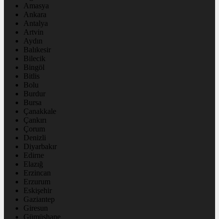
Amasya
Ankara
Antalya
Artvin
Aydın
Balıkesir
Bilecik
Bingöl
Bitlis
Bolu
Burdur
Bursa
Çanakkale
Çankırı
Çorum
Denizli
Diyarbakır
Edirne
Elazığ
Erzincan
Erzurum
Eskişehir
Gaziantep
Giresun
Gümüşhane