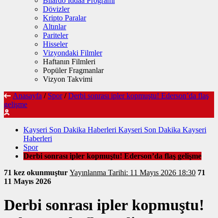
Bilardo İddaa Programı
Dövizler
Kripto Paralar
Altınlar
Pariteler
Hisseler
Vizyondaki Filmler
Haftanın Filmleri
Popüler Fragmanlar
Vizyon Takvimi
Anasayfa
/
Spor
/
Derbi sonrası ipler kopmuştu! Ederson’da flaş
gelişme
Kayseri Son Dakika Haberleri Kayseri Son Dakika Kayseri
Haberleri
Spor
Derbi sonrası ipler kopmuştu! Ederson’da flaş gelişme
71 kez okunmuştur
Yayınlanma Tarihi: 11 Mayıs 2026 18:30
71
11 Mayıs 2026
Derbi sonrası ipler kopmuştu!