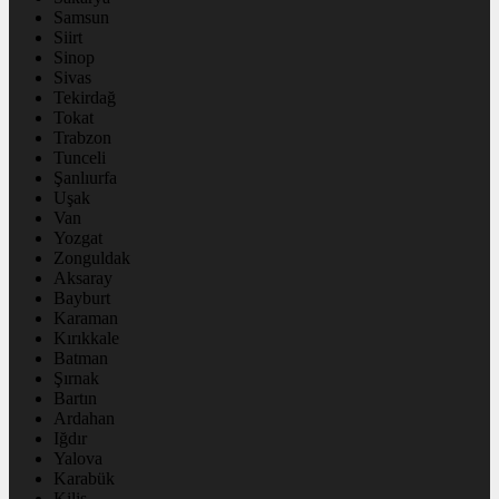
Samsun
Siirt
Sinop
Sivas
Tekirdağ
Tokat
Trabzon
Tunceli
Şanlıurfa
Uşak
Van
Yozgat
Zonguldak
Aksaray
Bayburt
Karaman
Kırıkkale
Batman
Şırnak
Bartın
Ardahan
Iğdır
Yalova
Karabük
Kilis