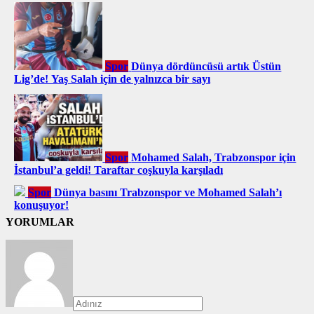
Spor
Dünya dördüncüsü artık Üstün
Lig’de! Yaş Salah için de yalnızca bir sayı
Spor
Mohamed Salah, Trabzonspor için
İstanbul’a geldi! Taraftar coşkuyla karşıladı
Spor
Dünya basını Trabzonspor ve Mohamed Salah’ı
konuşuyor!
YORUMLAR