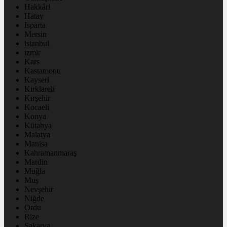
Hakkâri
Hatay
Isparta
Mersin
istanbul
izmir
Kars
Kastamonu
Kayseri
Kırklareli
Kırşehir
Kocaeli
Konya
Kütahya
Malatya
Manisa
Kahramanmaraş
Mardin
Muğla
Muş
Nevşehir
Niğde
Ordu
Rize
Sakarya