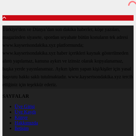
Türkiye'den ve Dünya’dan son dakika haberler, köşe yazıları,
magazinden siyasete, spordan seyahate bütün konuların tek adresi
www.kayserisondakika.xyz platformunda;
www.kayserisondakika.xyz haber içerikleri kaynak gösterilmeden
alıntı yapılamaz, kanuna aykırı ve izinsiz olarak kopyalanamaz,
başka yerde yayınlanamaz. Aykırı işlem yapan kişi/kişiler için yasal
başvuru hakkı saklı tutulmaktadır. www.kayserisondakika.xyz tercih
ettiğiniz için teşekkür ederiz.
SAYFALAR
Üye Girişi
Üye Kaydı
Künye
Hakkımızda
İletişim