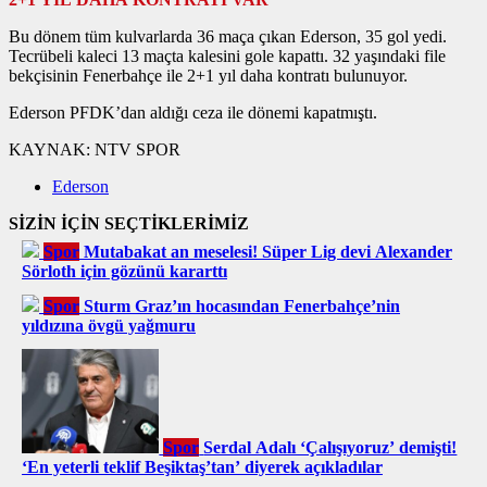
Bu dönem tüm kulvarlarda 36 maça çıkan Ederson, 35 gol yedi.
Tecrübeli kaleci 13 maçta kalesini gole kapattı. 32 yaşındaki file
bekçisinin Fenerbahçe ile 2+1 yıl daha kontratı bulunuyor.
Ederson PFDK’dan aldığı ceza ile dönemi kapatmıştı.
KAYNAK:
NTV SPOR
Ederson
SİZİN İÇİN SEÇTİKLERİMİZ
Spor
Mutabakat an meselesi! Süper Lig devi Alexander
Sörloth için gözünü kararttı
Spor
Sturm Graz’ın hocasından Fenerbahçe’nin
yıldızına övgü yağmuru
Spor
Serdal Adalı ‘Çalışıyoruz’ demişti!
‘En yeterli teklif Beşiktaş’tan’ diyerek açıkladılar