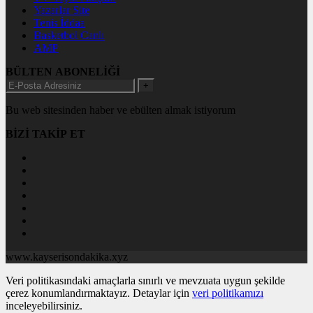
Yazarlar Site
Tenis İddaa
Basketbol Canlı
AMP
BÜLTEN ABONELİĞİ
+
Bu web sitesinden haber ve ebülten almak istiyorum
BİZİ TAKİP ET
www.kayserisondakika.xyz
Veri politikasındaki amaçlarla sınırlı ve mevzuata uygun şekilde
çerez konumlandırmaktayız. Detaylar için
veri politikamızı
inceleyebilirsiniz.