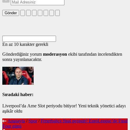
Gönder
En az 10 karakter gerekli
Gönderdiğiniz yorum
moderasyon
ekibi tarafından incelendikten
sonra yayınlanacaktır.
Sıradaki haber:
Liverpool’da Arne Slot periyodu bitiyor! Yeni teknik yönetici adayı
aşikâr oldu
Anasayfa
/
Spor
/
Fenerbahçe final peşinde! EuroLeague’de Final
Four günü