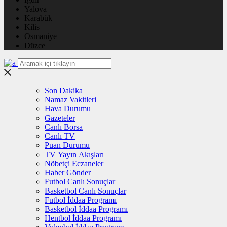
Yalova
Karabük
Kilis
Osmaniye
Düzce
Son Dakika
Namaz Vakitleri
Hava Durumu
Gazeteler
Canlı Borsa
Canlı TV
Puan Durumu
TV Yayın Akışları
Nöbetçi Eczaneler
Haber Gönder
Futbol Canlı Sonuçlar
Basketbol Canlı Sonuçlar
Futbol İddaa Programı
Basketbol İddaa Programı
Hentbol İddaa Programı