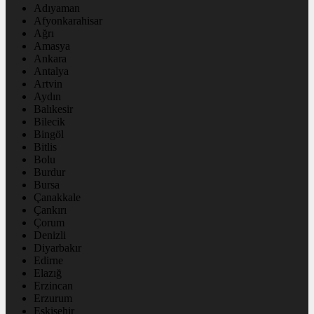
Adıyaman
Afyonkarahisar
Ağrı
Amasya
Ankara
Antalya
Artvin
Aydın
Balıkesir
Bilecik
Bingöl
Bitlis
Bolu
Burdur
Bursa
Çanakkale
Çankırı
Çorum
Denizli
Diyarbakır
Edirne
Elazığ
Erzincan
Erzurum
Eskişehir