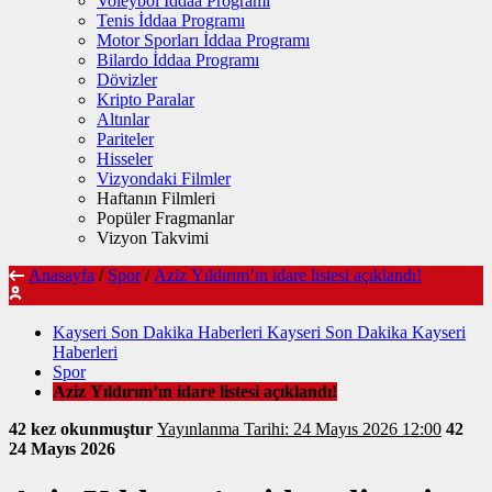
Voleybol İddaa Programı
Tenis İddaa Programı
Motor Sporları İddaa Programı
Bilardo İddaa Programı
Dövizler
Kripto Paralar
Altınlar
Pariteler
Hisseler
Vizyondaki Filmler
Haftanın Filmleri
Popüler Fragmanlar
Vizyon Takvimi
Anasayfa
/
Spor
/
Aziz Yıldırım’ın idare listesi açıklandı!
Kayseri Son Dakika Haberleri Kayseri Son Dakika Kayseri
Haberleri
Spor
Aziz Yıldırım’ın idare listesi açıklandı!
42 kez okunmuştur
Yayınlanma Tarihi: 24 Mayıs 2026 12:00
42
24 Mayıs 2026