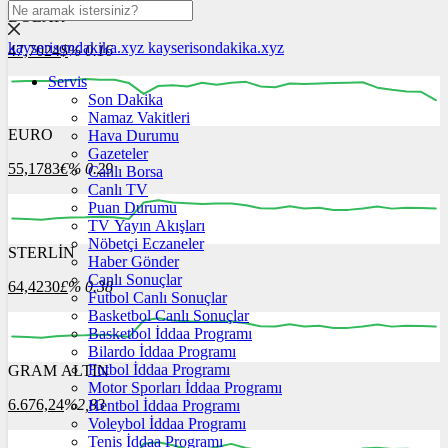
DOLAR
kayserisondakika.xyz
kayserisondakika.xyz
47,7024
$
% 0.16
Servis
Son Dakika
Namaz Vakitleri
EURO
Hava Durumu
11:00
12:00
13:00
14:00
15:00
Gazeteler
55,1783
€
% 0.29
Canlı Borsa
Canlı TV
Puan Durumu
TV Yayın Akışları
Nöbetçi Eczaneler
STERLİN
11:00
12:00
Haber Gönder
13:00
14:00
15:00
Canlı Sonuçlar
64,4230
£
% 0.38
Futbol Canlı Sonuçlar
Basketbol Canlı Sonuçlar
Basketbol İddaa Programı
Bilardo İddaa Programı
Futbol İddaa Programı
GRAM ALTIN
11:00
12:00
13:00
14:00
15:00
Motor Sporları İddaa Programı
6.676,24
%2,83
Hentbol İddaa Programı
Voleybol İddaa Programı
Tenis İddaa Programı