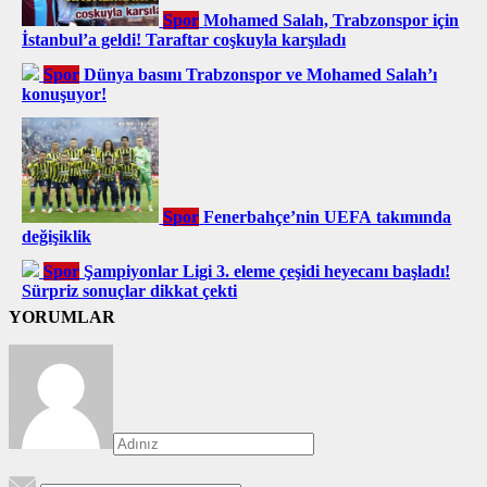
Spor
Mohamed Salah, Trabzonspor için
İstanbul’a geldi! Taraftar coşkuyla karşıladı
Spor
Dünya basını Trabzonspor ve Mohamed Salah’ı
konuşuyor!
Spor
Fenerbahçe’nin UEFA takımında
değişiklik
Spor
Şampiyonlar Ligi 3. eleme çeşidi heyecanı başladı!
Sürpriz sonuçlar dikkat çekti
YORUMLAR