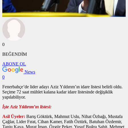
0
BEĞENDİM
ABONE OL
News
0
Fenerbahçe’de lider adayı Aziz Yıldırım’ın idare listesi belirli oldu.
Seçime 72 saat mühlet kalana kadar idare listesinde değişiklik
yapılabiliyor.
İşte Aziz Yıldırım’ın listesi:
Asil Üyeler:
Barış Göktürk, Mahmut Uslu, Nihat Özbağı, Mustafa
Çağlar, Lider Fırat, Cihan Kamer, Fatih Öztürk, Batuhan Özdemir,
Tanju Kaya, Murat İman, Özgür Peker, Yusuf Buğra Şahit, Mehmet