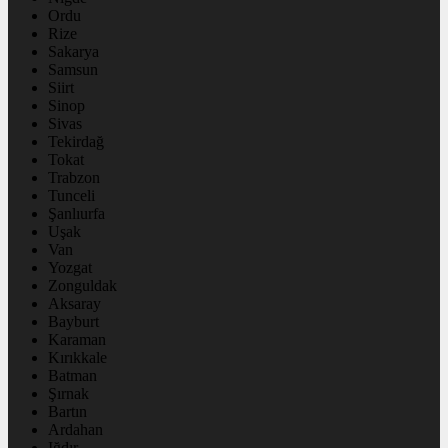
Ordu
Rize
Sakarya
Samsun
Siirt
Sinop
Sivas
Tekirdağ
Tokat
Trabzon
Tunceli
Şanlıurfa
Uşak
Van
Yozgat
Zonguldak
Aksaray
Bayburt
Karaman
Kırıkkale
Batman
Şırnak
Bartın
Ardahan
Iğdır