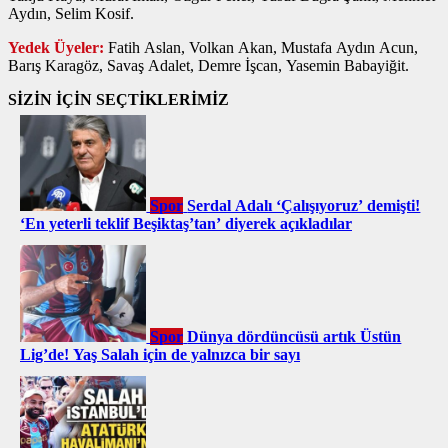
Aydın, Selim Kosif.
Yedek Üyeler:
Fatih Aslan, Volkan Akan, Mustafa Aydın Acun,
Barış Karagöz, Savaş Adalet, Demre İşcan, Yasemin Babayiğit.
SİZİN İÇİN SEÇTİKLERİMİZ
Spor
Serdal Adalı ‘Çalışıyoruz’ demişti!
‘En yeterli teklif Beşiktaş’tan’ diyerek açıkladılar
Spor
Dünya dördüncüsü artık Üstün
Lig’de! Yaş Salah için de yalnızca bir sayı