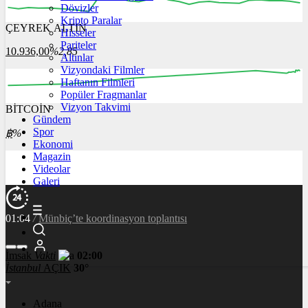
Dövizler
Kripto Paralar
ÇEYREK ALTIN
Hisseler
11:00
12:00
13:00
14:00
15:00
Pariteler
10.936,00
%2,85
Altınlar
Vizyondaki Filmler
Haftanın Filmleri
Popüler Fragmanlar
Vizyon Takvimi
BİTCOİN
00:00
00:00
00:00
00:00
00:00
Gündem
Spor
฿
%
Ekonomi
Magazin
Videolar
Galeri
01:04
/
Dünya genç milyarderi konuşuyor
İmsak
Vakti
02:00
İstanbul
AÇIK
30°
Adana