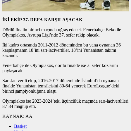
İKİ EKİP 37. DEFA KARŞILAŞACAK
Dörtlü finalin birinci maçında uğraş edecek Fenerbahçe Beko ile
Olympiakos, Avrupa Ligi’nde 37. sefer rakip olacak.
İki kadro ortasında 2011-2012 döneminden bu yana oynanan 36
karşılaşmanın 18’ini sarı-lacivertliler, 18’ini Yunanistan takımı
kazandı.
Fenerbahçe ile Olympiakos, dörtlü finalde ise 3. sefer kozlarını
paylaşacak.
Sarı-lacivertli ekip, 2016-2017 döneminde İstanbul’da oynanan
finalde Yunanistan temsilcisini 80-64 yenerek EuroLeague’deki
birinci şampiyonluğuna ulaştı.
Olympiakos ise 2023-2024’teki üçüncülük maçında sarı-lacivertlileri
87-84 mağlup etti.
KAYNAK:
AA
Basket