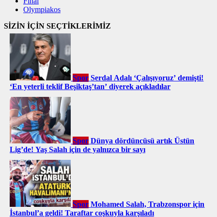
Final
Olympiakos
SİZİN İÇİN SEÇTİKLERİMİZ
Spor
Serdal Adalı ‘Çalışıyoruz’ demişti!
‘En yeterli teklif Beşiktaş’tan’ diyerek açıkladılar
Spor
Dünya dördüncüsü artık Üstün
Lig’de! Yaş Salah için de yalnızca bir sayı
Spor
Mohamed Salah, Trabzonspor için
İstanbul’a geldi! Taraftar coşkuyla karşıladı