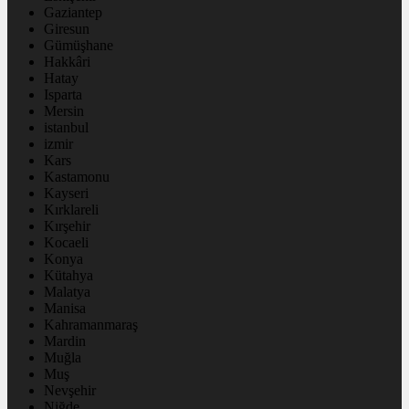
Gaziantep
Giresun
Gümüşhane
Hakkâri
Hatay
Isparta
Mersin
istanbul
izmir
Kars
Kastamonu
Kayseri
Kırklareli
Kırşehir
Kocaeli
Konya
Kütahya
Malatya
Manisa
Kahramanmaraş
Mardin
Muğla
Muş
Nevşehir
Niğde