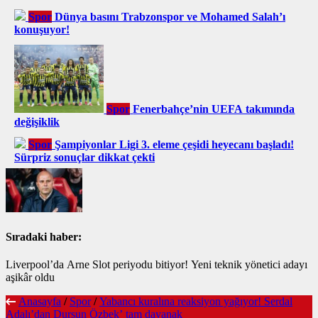
Spor
Dünya basını Trabzonspor ve Mohamed Salah’ı
konuşuyor!
Spor
Fenerbahçe’nin UEFA takımında
değişiklik
Spor
Şampiyonlar Ligi 3. eleme çeşidi heyecanı başladı!
Sürpriz sonuçlar dikkat çekti
Sıradaki haber:
Liverpool’da Arne Slot periyodu bitiyor! Yeni teknik yönetici adayı
aşikâr oldu
Anasayfa
/
Spor
/
Yabancı kuralına reaksiyon yağıyor! Serdal
Adalı’dan Dursun Özbek’ tam dayanak